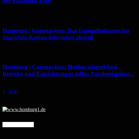
des Pandemie-Plan
2. März 2020
Homburg | Coronavirus: Das Gesundheitsamt des
Saarpfalz-Kreises informiert aktuell
28. Februar 2020
Homburg | Coronavirus: Hotline eingerichtet –
Betriebe und Einrichtungen sollen Pandemiepläne...
27. Februar 2020
1
...
42
43
44
Seite 44 von 44
Mehr erfahren