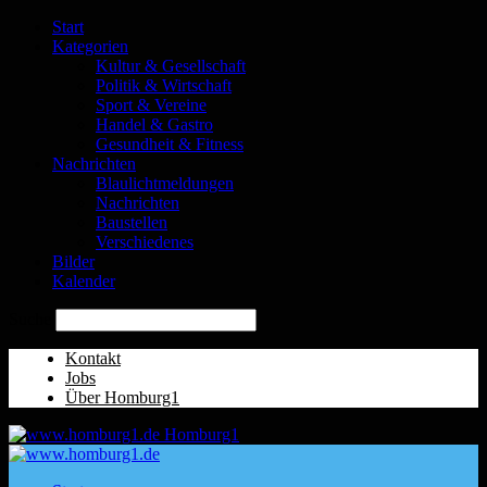
Start
Kategorien
Kultur & Gesellschaft
Politik & Wirtschaft
Sport & Vereine
Handel & Gastro
Gesundheit & Fitness
Nachrichten
Blaulichtmeldungen
Nachrichten
Baustellen
Verschiedenes
Bilder
Kalender
Suche
Kontakt
Jobs
Über Homburg1
Homburg1