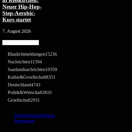
in Reiskirchen:
Neuer Hip-Hop-
Step-Aerobic-
Kurs startet
7. August 2026
Beliebte Kategorie
Blaulichtmeldungen
15236
Nachrichten
11594
Saarlandnachrichten
10359
Kultur&Gesellschaft
8351
Deutschland
4743
Politik&Wirtschaft
3810
Gesellschaft
2931
Datenschutzerklärung
Impressum
©