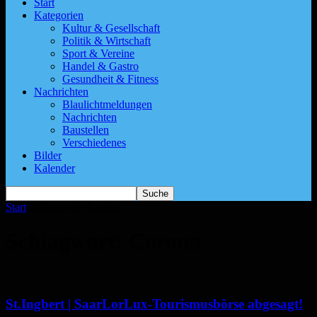
Start
Kategorien
Kultur & Gesellschaft
Politik & Wirtschaft
Sport & Vereine
Handel & Gastro
Gesundheit & Fitness
Nachrichten
Blaulichtmeldungen
Nachrichten
Baustellen
Verschiedenes
Bilder
Kalender
Start
Schlagworte
Corona
Schlagwort: Corona
St.Ingbert | SaarLorLux-Tourismusbörse abgesagt!