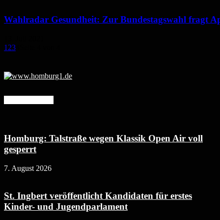
Wahlradar Gesundheit: Zur Bundestagswahl fragt Apo
13. Juli 2021
1
2
3
4
Seite 4 von 4
Mehr erfahren
Homburg: Talstraße wegen Klassik Open Air voll
gesperrt
7. August 2026
St. Ingbert veröffentlicht Kandidaten für erstes
Kinder- und Jugendparlament