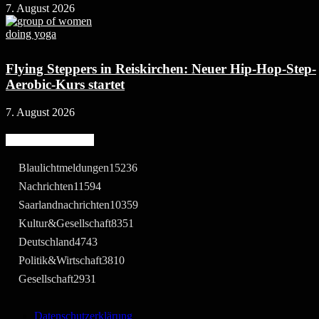
7. August 2026
Flying Steppers in Reiskirchen: Neuer Hip-Hop-Step-
Aerobic-Kurs startet
7. August 2026
Beliebte Kategorie
Blaulichtmeldungen
15236
Nachrichten
11594
Saarlandnachrichten
10359
Kultur&Gesellschaft
8351
Deutschland
4743
Politik&Wirtschaft
3810
Gesellschaft
2931
Datenschutzerklärung