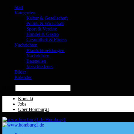
Start
Kategorien
Kultur & Gesellschaft
Politik & Wirtschaft
Sport & Vereine
Handel & Gastro
Gesundheit & Fitness
Nachrichten
Blaulichtmeldungen
Nachrichten
Baustellen
Verschiedenes
Bilder
Kalender
Suche
Kontakt
Jobs
Über Homburg1
Homburg1