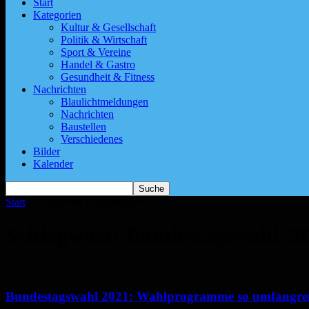
Start
Kategorien
Kultur & Gesellschaft
Politik & Wirtschaft
Sport & Vereine
Handel & Gastro
Gesundheit & Fitness
Nachrichten
Blaulichtmeldungen
Nachrichten
Baustellen
Verschiedenes
Bilder
Kalender
Start
Schlagworte
Bundestagswahl 2021
Schlagwort: Bundestagswahl 20
Bundestagswahl 2021: Wahlprogramme so umfangreich