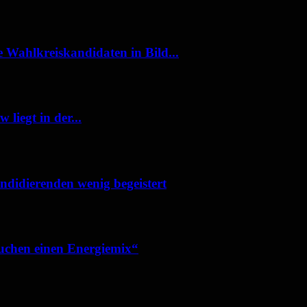
 Wahlkreiskandidaten in Bild...
iegt in der...
ndidierenden wenig begeistert
uchen einen Energiemix“