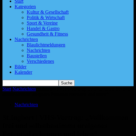
Start
Kategorien
Kultur & Gesellschaft
Politik & Wirtschaft
Sport & Vereine
Handel & Gastro
Gesundheit & Fitness
Nachrichten
Blaulichtmeldungen
Nachrichten
Baustellen
Verschiedenes
Bilder
Kalender
Start
Nachrichten
St.Ingbert | VHS-Vortrag: „Vollkommen frei und
selbstbestimmt ureigenes Potential erkennen und leben“
Nachrichten
St.Ingbert | VHS-Vortrag: „Vollkommen
frei und selbstbestimmt ureigenes
Potential erkennen und leben“