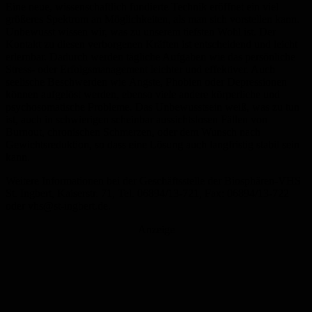
Eine neue, wissenschaftlich fundierte Technik eröffnet ein viel
größeres Spektrum an Möglichkeiten, als man sich vorstellen kann.
Unbewusst wissen wir, was zu unserem tiefsten Wohl ist. Der
Kontakt zu diesen verborgenen Kräften ist entscheidend und leicht
erlernbar. Dadurch werden tägliche Aufgaben wie das persönliche
Stress- oder Erfolgsmanagement leichter und effektiver. Auch
seelische Beschwerden wie Ängste, Phobien oder Depressionen
können aufgelöst werden, ebenso viele andere körperliche und
psychosomatische Probleme. Das Unbewusstsein weiß, was zu tun
ist, auch in schwierigen scheinbar aussichtslosen Fällen von
Burnout, chronischen Schmerzen, oder dem Wunsch nach
Gewichtsreduktion, so dass eine Lösung auch langfristig stabil sein
kann.
Weitere Informationen bei der Geschäftsstelle der Biosphären-VHS
St. Ingbert, Kaiserstr. 71, Tel. 06894/13-721, Fax: 06894/13-722
oder vhs@st-ingbert.de.
Anzeige