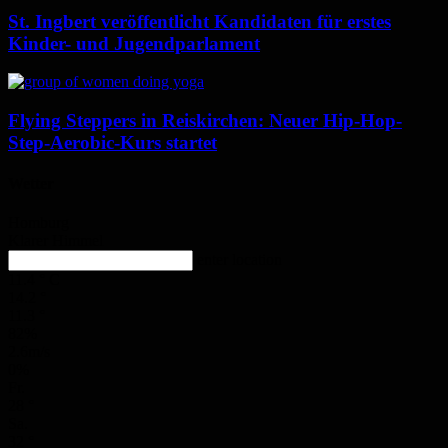
St. Ingbert veröffentlicht Kandidaten für erstes
Kinder- und Jugendparlament
Flying Steppers in Reiskirchen: Neuer Hip-Hop-
Step-Aerobic-Kurs startet
Wetter
Homburg
Klarer Himmel
enter location
11.4
°
C
14.2
°
11.3
°
82%
2.6m/s
0%
Fr.
28
°
Sa.
32
°