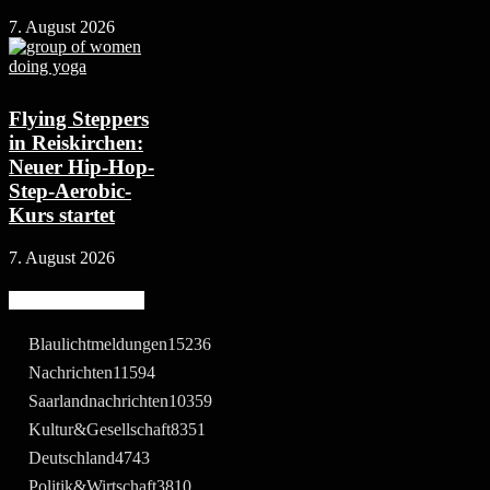
7. August 2026
Flying Steppers
in Reiskirchen:
Neuer Hip-Hop-
Step-Aerobic-
Kurs startet
7. August 2026
Beliebte Kategorie
Blaulichtmeldungen
15236
Nachrichten
11594
Saarlandnachrichten
10359
Kultur&Gesellschaft
8351
Deutschland
4743
Politik&Wirtschaft
3810