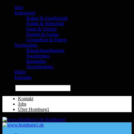
Start
Kategorien
Kultur & Gesellschaft
Politik & Wirtschaft
Sport & Vereine
Handel & Gastro
Gesundheit & Fitness
Nachrichten
Blaulichtmeldungen
Nachrichten
Baustellen
Verschiedenes
Bilder
Kalender
Suche
Kontakt
Jobs
Über Homburg1
Homburg1