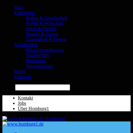
Start
Kategorien
Kultur & Gesellschaft
Politik & Wirtschaft
Sport & Vereine
Handel & Gastro
Gesundheit & Fitness
Nachrichten
Blaulichtmeldungen
Nachrichten
Baustellen
Verschiedenes
Bilder
Kalender
Suche
Kontakt
Jobs
Über Homburg1
Homburg1