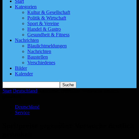
Start
Kategorien
Kultur & Gesellschaft
Politik & Wirtschaft
Sport & Vereine
Handel & Gastro
Gesundheit & Fitness
Nachrichten
Blaulichtmeldungen
Nachrichten
Baustellen
Verschiedenes
Bilder
Kalender
Start
Deutschland
Spritpreise gegenüber Vorwoche deutlich
gesunken
Deutschland
Service
Spritpreise gegenüber Vorwoche deutlich
gesunken