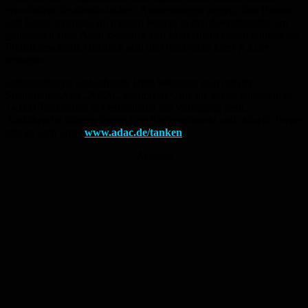
etwa indem sie abends tanken. Auswertungen zeigen, dass Benzin
und Diesel morgens am meisten kosten, in den Abendstunden am
günstigsten sind. Auch zwischen den Markentankstellen können die
Preisunterschiede erheblich sein und rund sechs Cent je Liter
betragen.
Unkomplizierte und schnelle Hilfe bekommt man mit der
Smartphone-App „ADAC Spritpreise“, die die Preise nahezu aller
14.000 Tankstellen in Deutschland zur Verfügung stellt.
Ausführliche Informationen zum Kraftstoffmarkt und aktuelle Preise
gibt es auch unter
www.adac.de/tanken
.
Anzeige