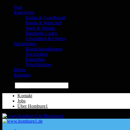
Start
Kategorien
Kultur & Gesellschaft
Politik & Wirtschaft
Sport & Vereine
Handel & Gastro
Gesundheit & Fitness
Nachrichten
Blaulichtmeldungen
Nachrichten
Baustellen
Verschiedenes
Bilder
Kalender
Suche
Kontakt
Jobs
Über Homburg1
Homburg1