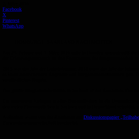
2. März 2016
Facebook
X
Pinterest
WhatsApp
HOMBURG1 | SAARLAND NACHRICHTEN
Am 29. Februar und 1. März 2016 tagte in Dresden turnusgemäß die 
der Erfahrungsaustausch zu den Fortschritten der Integrationsarbeit 
2015 war das Jahr der Unterbringung. 2016 muss das Jahr der Integra
es keine ausreichenden Angebote und Integrationsmaßnahmen gibt. 
verständlichen Regeln.
Das größte Integrationshemmnis in Sachsen ist der Rassismus. Das hab
Ein besonderes Anliegen in allen Bundesländern ist die Unterstützung
den vielen Ehrenamtlichen in Sachsen und in Deutschland schuldig, n
Außerdem wurde von der Konferenz ein
Diskussionspapier „Teilhab
Einwanderungsgesellschaft beschreibt.