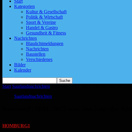
Start
Kategorien
Kultur & Gesellschaft
Politik & Wirtschaft
Sport & Vereine
Handel & Gastro
Gesundheit & Fitness
Nachrichten
Blaulichtmeldungen
Nachrichten
Baustellen
Verschiedenes
Bilder
Kalender
Start
Saarlandnachrichten
Saarland | SPD: 2015 war das Jahr der Unt
Saarlandnachrichten
Saarland | SPD: 2015 war das Jahr der Unt
Von
HOMBURG1
-