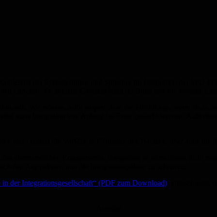
Konferenz der Sprecherinnen und Sprecher für Integration der SPD-Fr
in den Ländern, die aktuelle Gesetzgebung im Bund und die aktuelle Lag
tion sein. Wir müssen dafür sorgen, dass die Flüchtlinge, wenn sie i
Dabei muss Integration von Anfang bis Ende gedacht werden. Außerde
en nicht zuletzt die Vorfälle in Clausnitz und Bautzen, aber auch die 
 des ehrenamtlichen Engagements. Integration ist ohne dieses nicht mög
ach den Asylpaketen nun die Integrationspakete zu schnüren.
e in der Integrationsgesellschaft“ (PDF zum Download)
verabschiedet, d
Anzeige