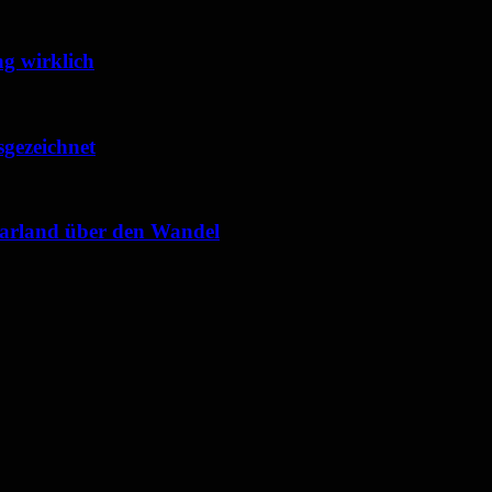
g wirklich
sgezeichnet
Saarland über den Wandel