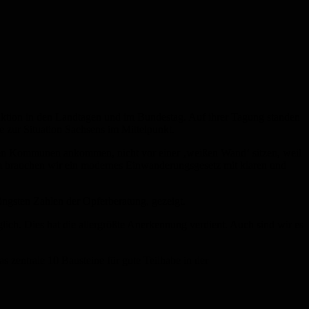
aktion in den Landtagen und im Bundestag. Auf ihrer Tagung standen
e zur Situation Sachsens im Mittelpunkt.
n den Kommunen ankommen, nicht vor einer ‚weißen Wand‘ sitzen, weil
m brauchen wir ein modernes Einwanderungsgesetz mit klaren und
jüngsten Zahlen der Opferberatung, gezeigt.
lich. Dies hat die allergrößte Anerkennung verdient. Auch sind wir es
as zentrale 10 Bausteine für gute Teilhabe in der