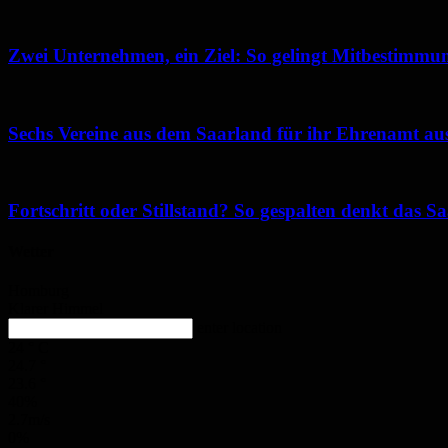
Zwei Unternehmen, ein Ziel: So gelingt Mitbestimmun
Sechs Vereine aus dem Saarland für ihr Ehrenamt au
Fortschritt oder Stillstand? So gespalten denkt das 
Wetter
Homburg
Klarer Himmel
enter location
24
°
C
24.7
°
23.6
°
40%
2.7m/s
0%