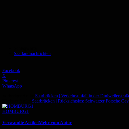
Schlagworte
Saarlandnachrichten
Facebook
X
Pinterest
WhatsApp
Vorheriger Artikel
Saarbrücken | Verkehrsunfall in der Dudweilerstraß
Nächster Artikel
Saarbrücken | Rücksichtslos: Schwarzer Porsche Cay
HOMBURG1
Verwandte Artikel
Mehr vom Autor