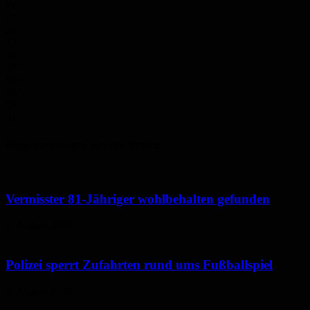
Fr.
27
°
Sa.
32
°
So.
36
°
Mo.
35
°
Di.
31
°
Polizeimeldungen aus der Region
Vermisster 81-Jähriger wohlbehalten gefunden
6. August 2026
Polizei sperrt Zufahrten rund ums Fußballspiel
6. August 2026