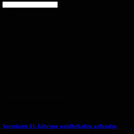
enter location
15.1
°
C
15.3
°
14.1
°
71%
3.6m/s
3%
Sa.
33
°
So.
34
°
Mo.
35
°
Di.
30
°
Mi.
30
°
Polizeimeldungen aus der Region
Vermisster 81-Jähriger wohlbehalten gefunden