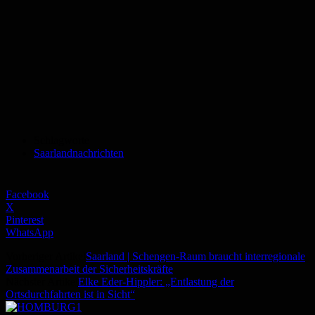
Schlagworte
Saarlandnachrichten
Facebook
X
Pinterest
WhatsApp
Vorheriger Artikel
Saarland | Schengen-Raum braucht interregionale
Zusammenarbeit der Sicherheitskräfte
Nächster Artikel
Elke Eder-Hippler: „Entlastung der
Ortsdurchfahrten ist in Sicht“