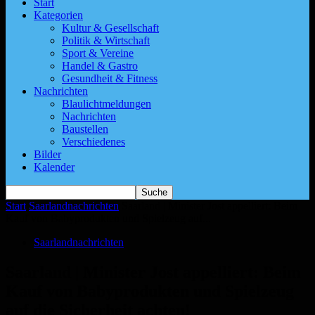
Start
Kategorien
Kultur & Gesellschaft
Politik & Wirtschaft
Sport & Vereine
Handel & Gastro
Gesundheit & Fitness
Nachrichten
Blaulichtmeldungen
Nachrichten
Baustellen
Verschiedenes
Bilder
Kalender
Start
Saarlandnachrichten
Saarland | Minister Jost appelliert: Beim
Kauf von Babyprodukten und Spielzeug auf...
Saarlandnachrichten
Saarland | Minister Jost appelliert: Beim
Kauf von Babyprodukten und Spielzeug
auf die Sicherheit achten!