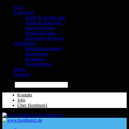
Start
Kategorien
Kultur & Gesellschaft
Politik & Wirtschaft
Sport & Vereine
Handel & Gastro
Gesundheit & Fitness
Nachrichten
Blaulichtmeldungen
Nachrichten
Baustellen
Verschiedenes
Bilder
Kalender
Suche
Kontakt
Jobs
Über Homburg1
Homburg1