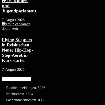
erstes Kinder-
und
Jugendparlament
7. August 2026
Flying Steppers
in Reiskirchen:
Neuer Hip-Hop-
Step-Aerobic-
Kurs startet
7. August 2026
Beliebte Kategorie
Blaulichtmeldungen
15236
Nachrichten
11594
Saarlandnachrichten
10359