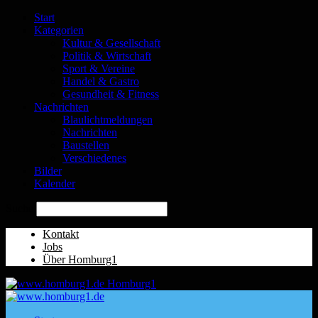
Start
Kategorien
Kultur & Gesellschaft
Politik & Wirtschaft
Sport & Vereine
Handel & Gastro
Gesundheit & Fitness
Nachrichten
Blaulichtmeldungen
Nachrichten
Baustellen
Verschiedenes
Bilder
Kalender
Suche
Kontakt
Jobs
Über Homburg1
Homburg1