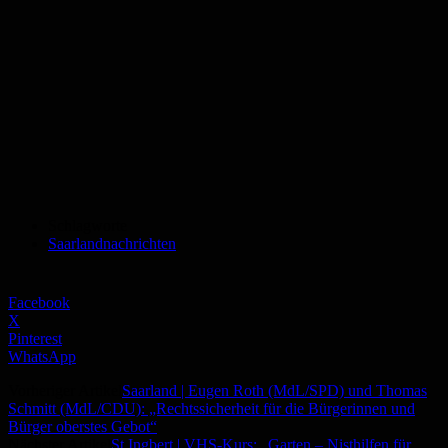
Schlagworte
Saarlandnachrichten
Facebook
X
Pinterest
WhatsApp
Vorheriger Artikel
Saarland | Eugen Roth (MdL/SPD) und Thomas
Schmitt (MdL/CDU): „Rechtssicherheit für die Bürgerinnen und
Bürger oberstes Gebot“
Nächster Artikel
St.Ingbert | VHS-Kurs: „Garten – Nisthilfen für