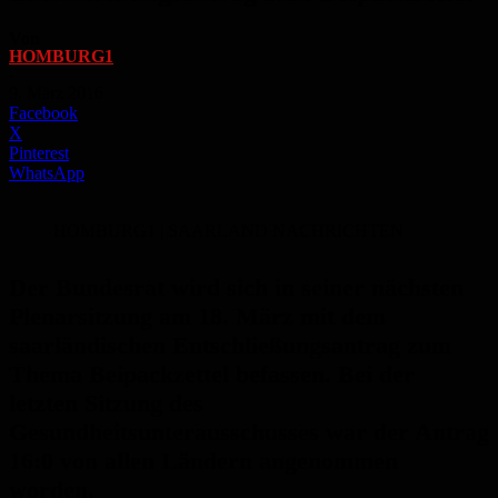
Von
HOMBURG1
-
9. März 2016
Facebook
X
Pinterest
WhatsApp
HOMBURG1 | SAARLAND NACHRICHTEN
Der Bundesrat wird sich in seiner nächsten
Plenarsitzung am 18. März mit dem
saarländischen Entschließungsantrag zum
Thema Beipackzettel befassen. Bei der
letzten Sitzung des
Gesundheitsunterausschusses war der Antrag
16:0 von allen Ländern angenommen
worden.