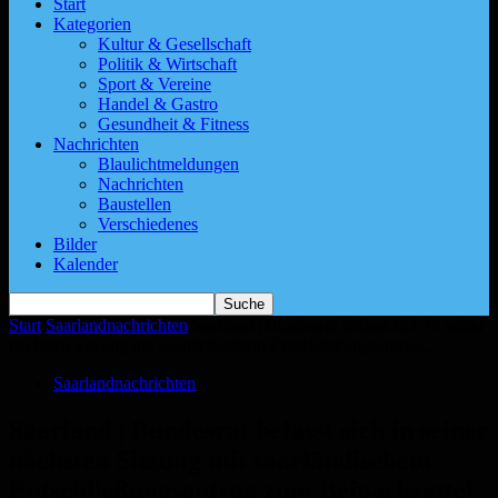
Start
Kategorien
Kultur & Gesellschaft
Politik & Wirtschaft
Sport & Vereine
Handel & Gastro
Gesundheit & Fitness
Nachrichten
Blaulichtmeldungen
Nachrichten
Baustellen
Verschiedenes
Bilder
Kalender
Start
Saarlandnachrichten
Saarland | Bundesrat befasst sich in seiner
nächsten Sitzung mit saarländischem Entschließungsantrag...
Saarlandnachrichten
Saarland | Bundesrat befasst sich in seiner
nächsten Sitzung mit saarländischem
Entschließungsantrag zum Beipackzettel