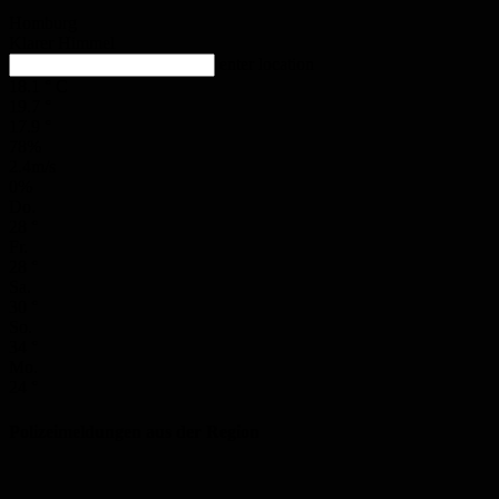
Homburg
Klarer Himmel
enter location
18.1
°
C
19.7
°
17.9
°
78%
2.4m/s
0%
Do.
28
°
Fr.
28
°
Sa.
30
°
So.
34
°
Mo.
24
°
Polizeimeldungen aus der Region