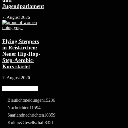
Jugendparlament
7. August 2026
Flying Steppers
in Reiskirchen:
Neuer Hip-Hop-
Step-Aerobic-
Kurs startet
7. August 2026
Beliebte Kategorie
Blaulichtmeldungen
15236
Nachrichten
11594
Saarlandnachrichten
10359
Kultur&Gesellschaft
8351