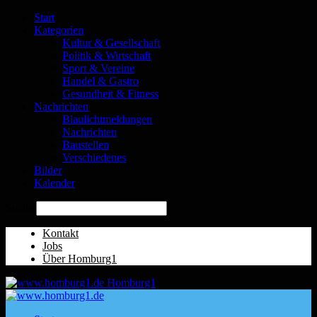
Start
Kategorien
Kultur & Gesellschaft
Politik & Wirtschaft
Sport & Vereine
Handel & Gastro
Gesundheit & Fitness
Nachrichten
Blaulichtmeldungen
Nachrichten
Baustellen
Verschiedenes
Bilder
Kalender
Suche
Kontakt
Jobs
Über Homburg1
Homburg1