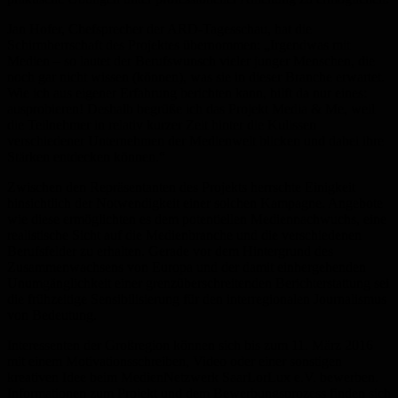
Jan Hofer, Chefsprecher der ARD-Tagesschau, hat die
Schirmherrschaft des Projektes übernommen: „Irgendwas mit
Medien – so lautet der Berufswunsch vieler junger Menschen, die
noch gar nicht wissen (können), was sie in dieser Branche erwartet.
Wie ich aus eigener Erfahrung berichten kann, hilft da nur eines:
ausprobieren! Deshalb begrüße ich das Projekt Media & Me, weil
die Teilnehmer in relativ kurzer Zeit hinter die Kulissen
verschiedener Unternehmen der Medienwelt blicken und dabei ihre
Stärken entdecken können.“
Zwischen den Repräsentanten des Projekts herrschte Einigkeit
hinsichtlich der Notwendigkeit einer solchen Kampagne. Angebote
wie diese ermöglichten es dem potentiellen Mediennachwuchs, eine
realistische Sicht auf die Medienbranche und die verschiedenen
Berufsfelder zu erhalten. Gerade vor dem Hintergrund des
Zusammenwachsens von Europa und der damit einhergehenden
Unumgänglichkeit einer grenzüberschreitenden Berichterstattung sei
die frühzeitige Sensibilisierung für den interregionalen Journalismus
von Bedeutung.
Interessenten der Großregion können sich bis zum 11. März 2016
mit einem Motivationsschreiben, Video oder einer sonstigen
kreativen Idee beim MedienNetzwerk SaarLorLux e.V. bewerben.
Informationen zum Projekt und dem Bewerbungsprozess finden sich