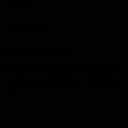
AG, Regierung der Deutschsprachigen Gemeinschaft Belgiens
/Medienzentrum
Aus Luxemburg:
Luxemburger Wort, Radio 100.7, Radio ARA/Graffiti, Union des
Journalistes Luxembourg
Hintergrundinformation:
Das MedienNetzwerk SaarLorLux e.V. ist ein Zusammenschluss
von Medienunternehmen der Großregion.
Ziele des MedienNetzwerks SaarLorLux sind die Betreuung und
Realisierung von gemeinsamen, grenzüberschreitenden Projekten;
eine Intensivierung der grenzübergreifenden Medienkooperation zur
Schaffung eines positiven Images der Region; die Förderung und
Koordination der grenzüberschreitenden Aus– und Weiterbildung im
Medienbereich sowie eine Stärkung der interregionalen
Medienkompetenz.
Fotonachweis: LMS/Jennifer Weyland
v.l.n.r.: Andreas Dittscheid, Helmut Gebauer, Dr. Gerd Bauer, Jan