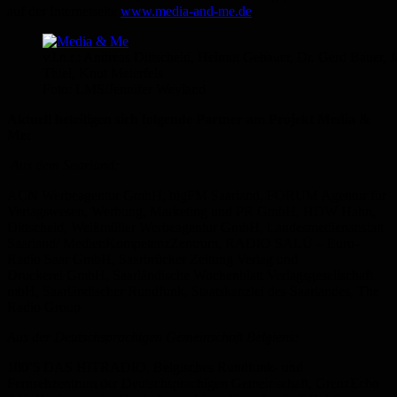
auf der Internetseite
www.media-and-me.de
.
v.l.n.r.: Andreas Dittscheid, Helmut Gebauer, Dr. Gerd Bauer, 
Thiel, Knut Meierfels
Foto: LMS/Jennifer Weyland
Aktuell beteiligen sich folgende Partner am Projekt Media &
Me:
Aus dem Saarland:
ACN Werbeagentur GmbH, bigFM Saarland, FORUM Agentur für
Verlagswesen, Werbung, Marketing und PR GmbH, HDW Hahn,
Dittscheid, Weißmüller Werbeagentur GmbH, Landesmedienanstalt
Saarland/ MedienKompetenzZentrum, RADIO SALÜ – Euro-
Radio Saar GmbH, Saarbrücker Zeitung Verlag und
Druckerei GmbH, Saarländische Wochenblatt Verlagsgesellschaft
mbH, Saarländischer Rundfunk, Staatskanzlei des Saarlandes, The
Radio Group
Aus der Deutschsprachigen Gemeinschaft Belgiens:
100’5 DAS HITRADIO, Belgisches Rundfunk- und
Fernsehzentrum der Deutschsprachigen Gemeinschaft, GrenzEcho