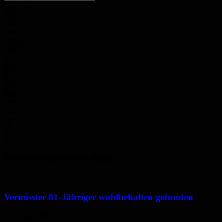
28.6
°
C
30.9
°
28.5
°
34%
3.3m/s
14%
Sa.
33
°
So.
35
°
Mo.
36
°
Di.
30
°
Mi.
32
°
Polizeimeldungen aus der Region
Vermisster 81-Jähriger wohlbehalten gefunden
6. August 2026