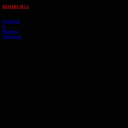
Von
HOMBURG1
-
22. Februar 2016
Facebook
X
Pinterest
WhatsApp
HOMBURG1 | SAARLAND NACHRICHTEN
Dr. Gerd Bauer, Vorsitzender des MedienNetzwerks SaarLorLux e.
V., hat gemeinsam mit Prof. Thomas Kleist (Saarländischer
Rundfunk), Sascha Thiel (RADIO SALÜ), Helmut Gebauer
(Wochenspiegel), Knut Meierfels (bigFM) und Andreas Dittscheid
(HWD) das grenzüberschreitende Projekt
Media & Me – Backstage
bei Medienberufen
der Öffentlichkeit vorgestellt.
Media & Me
ist ein Zusammenschluss von fast 20
Medienunternehmen und Werbeagenturen aus dem Saarland, der
Deutschsprachigen Gemeinschaft Belgiens und Luxemburg. Ziel
des Projektes ist es, jungen Erwachsenen der Großregion in sechs
mehrtägigen Modulen einen Einblick in verschiedene Medienberufe
zu geben, ihnen bei der Berufsorientierung zu helfen und erste
praktische Übungen unter professioneller Anleitung zu ermöglichen.