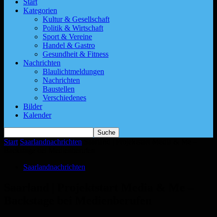
Start
Kategorien
Kultur & Gesellschaft
Politik & Wirtschaft
Sport & Vereine
Handel & Gastro
Gesundheit & Fitness
Nachrichten
Blaulichtmeldungen
Nachrichten
Baustellen
Verschiedenes
Bilder
Kalender
Start
Saarlandnachrichten
Saarland | Projektstart Media & Me –
Backstage bei Medienberufen
Saarlandnachrichten
Saarland | Projektstart Media & Me –
Backstage bei Medienberufen