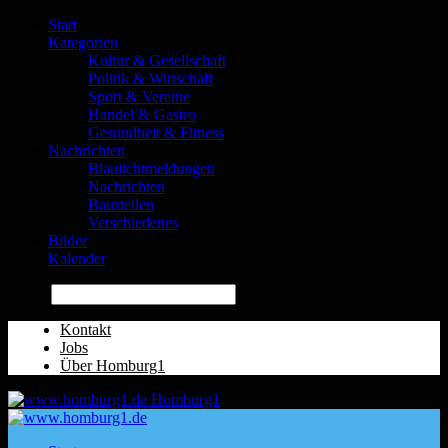
Start
Kategorien
Kultur & Gesellschaft
Politik & Wirtschaft
Sport & Vereine
Handel & Gastro
Gesundheit & Fitness
Nachrichten
Blaulichtmeldungen
Nachrichten
Baustellen
Verschiedenes
Bilder
Kalender
Suche
Kontakt
Jobs
Über Homburg1
Homburg1