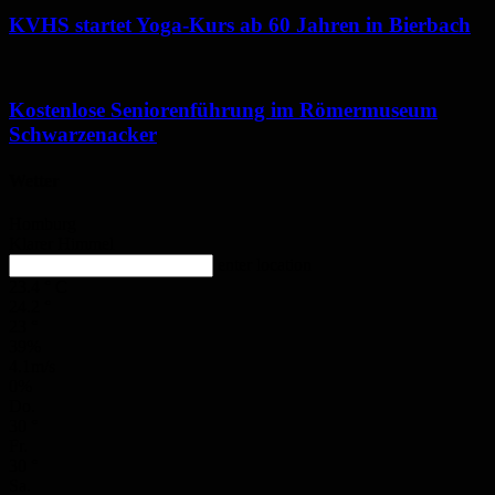
KVHS startet Yoga-Kurs ab 60 Jahren in Bierbach
Kostenlose Seniorenführung im Römermuseum
Schwarzenacker
Wetter
Homburg
Klarer Himmel
enter location
23.4
°
C
24.2
°
23
°
39%
4.1m/s
0%
Do.
30
°
Fr.
30
°
Sa.