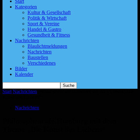
Start
Kategorien
Kultur & Gesellschaft
Politik & Wirtschaft
Sport & Vereine
Handel & Gastro
Gesundheit & Fitness
Nachrichten
Blaulichtmeldungen
Nachrichten
Baustellen
Verschiedenes
Bilder
Kalender
Start
Nachrichten
Philosophencafé Homburg mit dem Thema „Die
Kunst des Liebens“
Nachrichten
Philosophencafé Homburg mit dem
Thema „Die Kunst des Liebens“