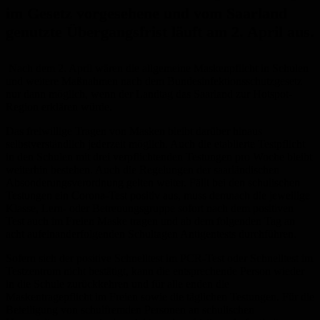
im Gesetz vorgesehene und vom Saarland
genutzte Übergangsfrist läuft am 2. April aus.
Nach dem 2. April wären die allgemeine Maskenpflicht in Schulen
und weitere Maßnahmen nach dem Bundesinfektionsschutzgesetz
nur dann möglich, wenn der Landtag das Saarland zur Hotspot-
Region erklären würde.
Das freiwillige Tragen von Masken bleibt darüber hinaus
selbstverständlich jederzeit möglich. Auch die etablierte Testpflicht
in den Schulen mit drei verpflichtenden Testungen pro Woche bleibt
weiterhin bestehen. Auch die Regelungen der saarländischen
Absonderungsverordnung gelten weiter. Fällt bei den schulischen
Testungen ein Corona-Test positiv aus, muss demnach die jeweilige
Klasse, Lern- oder Betreuungsgruppe sofort nach dem positiven
Test auch im Freien Maske tragen und ab dem folgenden Tag an
acht aufeinanderfolgenden Schultagen Antigentests durchführen.
Sofern sich der positive Schnelltest im PCR-Test oder Schnelltest im
Testzentrum nicht bestätigt, kann die entsprechende Person wieder
in die Schule zurückkehren und für alle enden die
Maskentragepflicht im Freien sowie die täglichen Testungen. Für die
Beteiligung von schulfremden Personen an schulischen