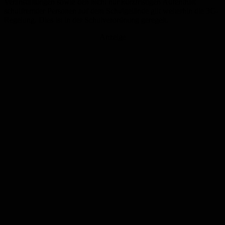
Veranstaltungen sowie den nicht nur kurzfristigen Aufenthalt
schulfremder Personen auf dem Schulgelände gilt weiterhin die 3G-
Regelung. Dies ist in der Schulverordnung geregelt.
Anzeige