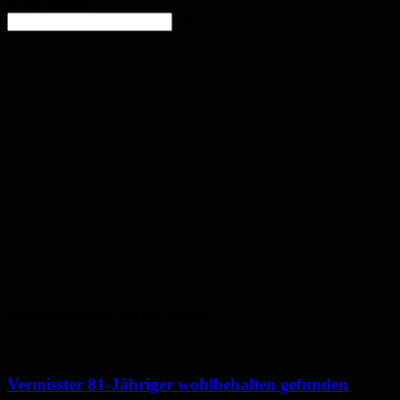
Klarer Himmel
enter location
15.1
°
C
15.3
°
14.1
°
71%
3.6m/s
3%
Sa.
33
°
So.
34
°
Mo.
35
°
Di.
30
°
Mi.
30
°
Polizeimeldungen aus der Region
Vermisster 81-Jähriger wohlbehalten gefunden