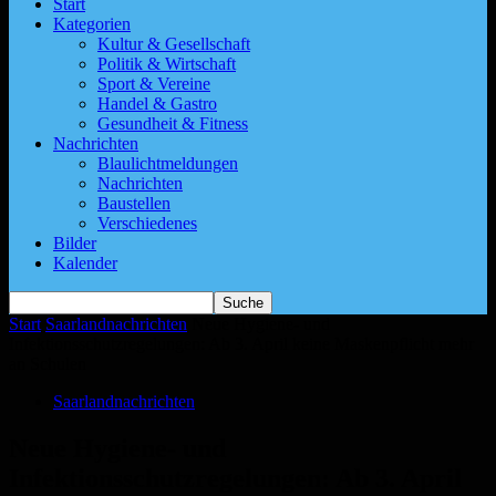
Start
Kategorien
Kultur & Gesellschaft
Politik & Wirtschaft
Sport & Vereine
Handel & Gastro
Gesundheit & Fitness
Nachrichten
Blaulichtmeldungen
Nachrichten
Baustellen
Verschiedenes
Bilder
Kalender
Start
Saarlandnachrichten
Neue Hygiene- und
Infektionsschutzregelungen: Ab 3. April keine Maskenpflicht mehr
an Schulen
Saarlandnachrichten
Neue Hygiene- und
Infektionsschutzregelungen: Ab 3. April