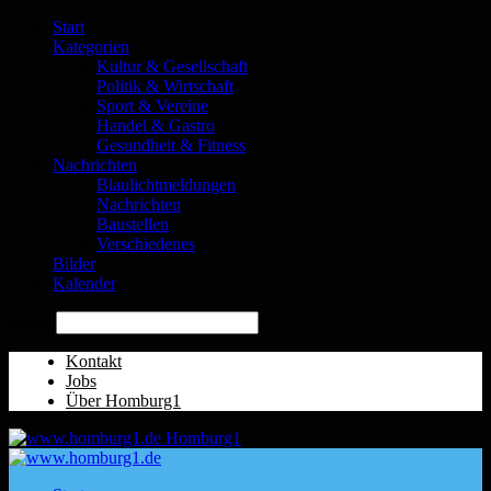
Start
Kategorien
Kultur & Gesellschaft
Politik & Wirtschaft
Sport & Vereine
Handel & Gastro
Gesundheit & Fitness
Nachrichten
Blaulichtmeldungen
Nachrichten
Baustellen
Verschiedenes
Bilder
Kalender
Suche
Kontakt
Jobs
Über Homburg1
Homburg1