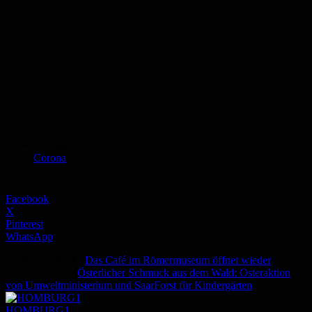
Schlagworte
Corona
Facebook
X
Pinterest
WhatsApp
Vorheriger Artikel
Das Café im Römermuseum öffnet wieder
Nächster Artikel
Österlicher Schmuck aus dem Wald: Osteraktion
von Umweltministerium und SaarForst für Kindergärten
HOMBURG1