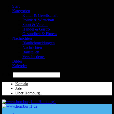
Start
Kategorien
Kultur & Gesellschaft
Politik & Wirtschaft
Sport & Vereine
Handel & Gastro
Gesundheit & Fitness
Nachrichten
Blaulichtmeldungen
Nachrichten
Baustellen
Verschiedenes
Bilder
Kalender
Suche
Kontakt
Jobs
Über Homburg1
Homburg1