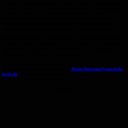
Motto der Hippie-Bewegung und jener Zeit des Vietnamkriegs.Das
Autoren-Trio Rado, Ragni und MacDermot wollte schockieren und
erschuf mit diesem Love-Rock-Musical eines der größten
Broadway-Erfolge. Eine Geschichte über Menschen, die ihre
Meinung sagen und sich für Frieden und Toleranz einsetzen,
erscheint heute ebenso aktuell wie gegen Ende der sechziger Jahre.
Für Teilnehmende ab 12 Jahre beginnt um 18 Uhr die Fahrt mit der
Deutschen Bahn ab Homburg, über St. Ingbert nach Saarbrücken.
Die Aufführung beginnt um 19.30 Uhr und ist bis 21.50 Uhr
vorgesehen. Der Teilnehmerbeitrag beträgt 15 Euro.
Anmeldungen
bitte an Beate Hussong, telefonisch unter Tel.
(
06841) 104-8152
oder per E-Mail an
Beate.Hussong@saarpfalz-
kreis.de
. Bei der Fahrt gelten die zu der jeweiligen Zeit
vorgeschriebenen Hygienemaßnahmen.
Anzeige