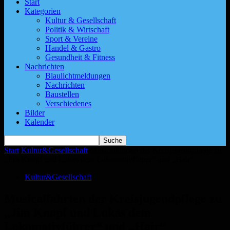
Start
Kategorien
Kultur & Gesellschaft
Politik & Wirtschaft
Sport & Vereine
Handel & Gastro
Gesundheit & Fitness
Nachrichten
Blaulichtmeldungen
Nachrichten
Baustellen
Verschiedenes
Bilder
Kalender
Start
Kultur&Gesellschaft
Musicalfahrten der Kreisjugendpflege zu
„Jim Knopf und Lukas dem Lokomotivführer“ und „Hair“
Kultur&Gesellschaft
Musicalfahrten der Kreisjugendpflege zu
„Jim Knopf und Lukas dem
Lokomotivführer“ und „Hair“