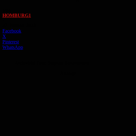
Von
HOMBURG1
-
27. Februar 2023
Facebook
X
Pinterest
WhatsApp
Archivbild Foto: Stephan Bonaventura
Anzeige