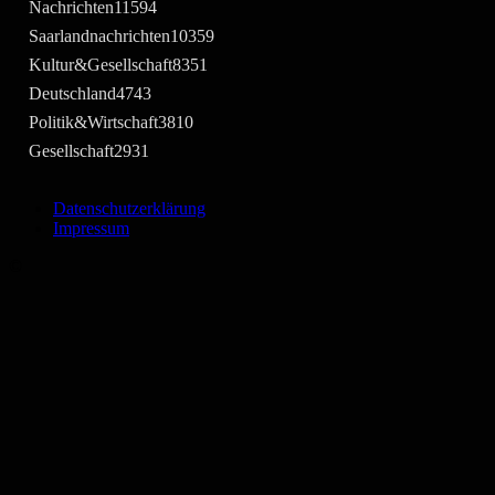
Nachrichten
11594
Saarlandnachrichten
10359
Kultur&Gesellschaft
8351
Deutschland
4743
Politik&Wirtschaft
3810
Gesellschaft
2931
Datenschutzerklärung
Impressum
©