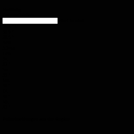
Homburg
Ein paar Wolken
enter location
28.6
°
C
30.9
°
28.5
°
34%
3.3m/s
14%
Sa.
33
°
So.
35
°
Mo.
36
°
Di.
30
°
Mi.
32
°
Polizeimeldungen aus der Region