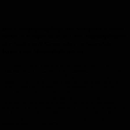
Die Kreisjugendpflege des Saarpfalz-Kreises
bietet in Kooperation mit den Jugendpflegern
der Städte und Gemeinden im Saarpfalz-
Kreis zwei Musicalfahrten an.
Für Kinder ab sechs Jahre geht es am Sonntag, dem 2. April, zu
„
Jim Knopf und Lukas dem Lokomotivführer
“ in Zweibrücken.
Die Idylle auf der „Insel mit zwei Bergen“ Lummerland gerät ins
Wanken, als der Postbote eines Tages ein Paket bringt, in der sich
ein schwarzes Baby befindet. Das Waisenkind erhält von Lukas,
dem Lokomotivführer, den Namen Jim und wird von der
Ladenbesitzerin Frau Waas großgezogen. Der Erfolgsautor Christian
Berg und die Liedermacherlegende Konstantin Wecker haben
basierend auf Michael Endes liebevoller Geschichte von Jim Knopf
und Lukas dem Lokomotivführer ein ebenso feinfühliges Musical
mit einprägsamen, niveauvollen Liedern, klugen Dialogen und
kindgerechtem Witz geschaffen.