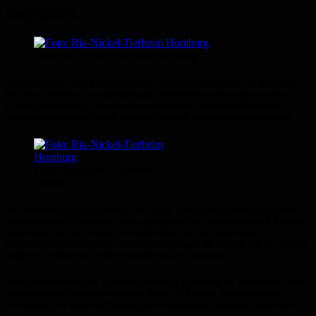
begrüßen.
Foto: Ria-Nickel-Tierheim Homburg
Zu Gunsten der untergebrachten Tiere wird ein Wandertaler in Höhe von
fünf Euro erhoben. Voraussetzung zur Teilnahme ist ein entsprechender
Grundgehorsam des Tieres und entsprechendes Grundsozialverhalten.
Weiterhin müssen die Hunde natürlich geimpft und sozialversichert sein.
Foto: Ria-Nickel-Tierheim
Homburg
Wer selbst keinen Hund besitzt, aber gerne mitwandern möchte, kann dies
selbstverständlich auch tun: sofern geeignete Tiere vorhanden sind, können
auch Hunde, die zur Zeit im Tierheim leben, auf die Wanderung
mitgenommen werden. Aber auch Spaziergänger, die einfach mit der Gruppe
mitgehen wollen, sind selbstverständlich gerne gesehen.
Nach der Rückkehr ans Tierheim Homburg wartet auf die Teilnehmer noch
ein gemütliches Beisammensein bei Kaffee & Kuchen, Würstchen und
Getränken. Zur besseren Planung und Organisation bitten die Mitarbeiter
des Rai-Nickel-Tierheim Homburg um eine unverbindliche Voranmeldung