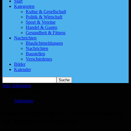
Start
Kategorien
Kultur & Gesellschaft
Politik & Wirtschaft
Sport & Vereine
Handel & Gastro
Gesundheit & Fitness
Nachrichten
Blaulichtmeldungen
Nachrichten
Baustellen
Verschiedenes
Bilder
Kalender
Start
Allgemein
Hundewandertag im Tierheim Homburg am
kommenden Sonntag
Allgemein
Hundewandertag im Tierheim Homburg
am kommenden Sonntag