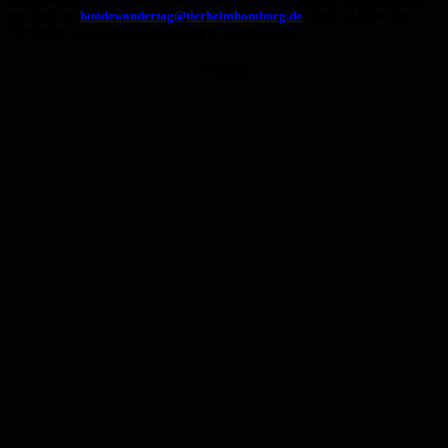
per Mail an
hundewandertag@tierheimhomburg.de
. Auch im Büro des
Tierheims werden noch Anmeldungen angenommen.
Anzeige