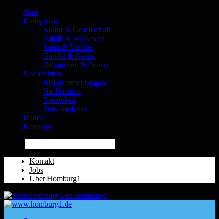
Start
Kategorien
Kultur & Gesellschaft
Politik & Wirtschaft
Sport & Vereine
Handel & Gastro
Gesundheit & Fitness
Nachrichten
Blaulichtmeldungen
Nachrichten
Baustellen
Verschiedenes
Bilder
Kalender
Suche
Kontakt
Jobs
Über Homburg1
Homburg1