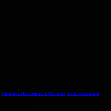
23.2
°
23.2
°
49%
3.3m/s
0%
Mo.
23
°
Di.
30
°
Mi.
32
°
Do.
35
°
Fr.
39
°
Polizeimeldungen aus der Region
Polizei sucht vermisste 16-Jährige mit Fahndung
10. August 2026