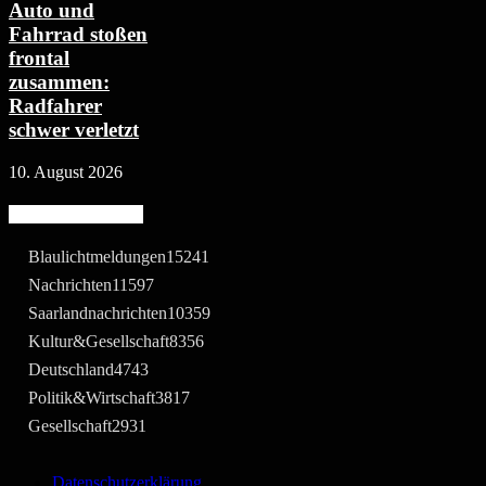
Auto und
Fahrrad stoßen
frontal
zusammen:
Radfahrer
schwer verletzt
10. August 2026
Beliebte Kategorie
Blaulichtmeldungen
15241
Nachrichten
11597
Saarlandnachrichten
10359
Kultur&Gesellschaft
8356
Deutschland
4743
Politik&Wirtschaft
3817
Gesellschaft
2931
Datenschutzerklärung