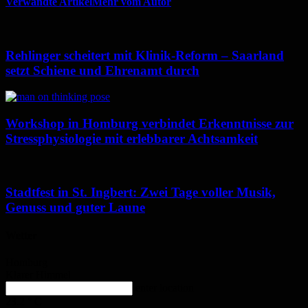
Verwandte Artikel
Mehr vom Autor
Rehlinger scheitert mit Klinik-Reform – Saarland
setzt Schiene und Ehrenamt durch
Workshop in Homburg verbindet Erkenntnisse zur
Stressphysiologie mit erlebbarer Achtsamkeit
Stadtfest in St. Ingbert: Zwei Tage voller Musik,
Genuss und guter Laune
Wetter
Homburg
Klarer Himmel
enter location
23.2
°
C