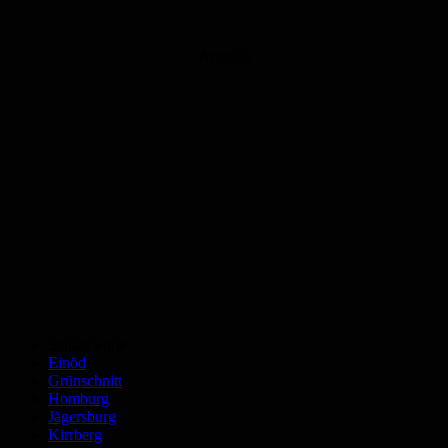
Anzeige
Schlagworte
Einöd
Grünschnitt
Homburg
Jägersburg
Kirrberg