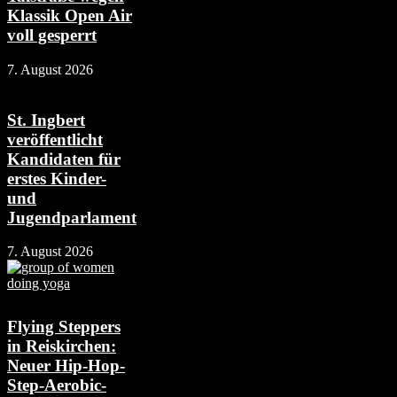
Klassik Open Air
voll gesperrt
7. August 2026
St. Ingbert
veröffentlicht
Kandidaten für
erstes Kinder-
und
Jugendparlament
7. August 2026
Flying Steppers
in Reiskirchen:
Neuer Hip-Hop-
Step-Aerobic-