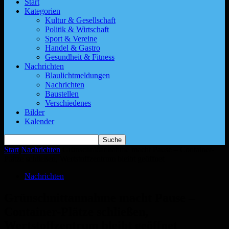
Start
Kategorien
Kultur & Gesellschaft
Politik & Wirtschaft
Sport & Vereine
Handel & Gastro
Gesundheit & Fitness
Nachrichten
Blaulichtmeldungen
Nachrichten
Baustellen
Verschiedenes
Bilder
Kalender
Start
Nachrichten
Grünschnittannahme macht Pause – Container-
Plätze schließen, Wertstoffzentrum bleibt geöffnet
Nachrichten
Grünschnittannahme macht Pause –
Container-Plätze schließen,
Wertstoffzentrum bleibt geöffnet