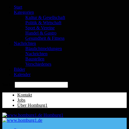
Start
Kategorien
Kultur & Gesellschaft
Politik & Wirtschaft
Sport & Vereine
Handel & Gastro
Gesundheit & Fitness
Nachrichten
Blaulichtmeldungen
Nachrichten
Baustellen
Verschiedenes
Bilder
Kalender
Suche
Kontakt
Jobs
Über Homburg1
Homburg1