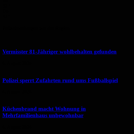
Mi.
32
°
Do.
32
°
Polizeimeldungen aus der Region
Vermisster 81-Jähriger wohlbehalten gefunden
6. August 2026
Polizei sperrt Zufahrten rund ums Fußballspiel
6. August 2026
Küchenbrand macht Wohnung in
Mehrfamilienhaus unbewohnbar
6. August 2026