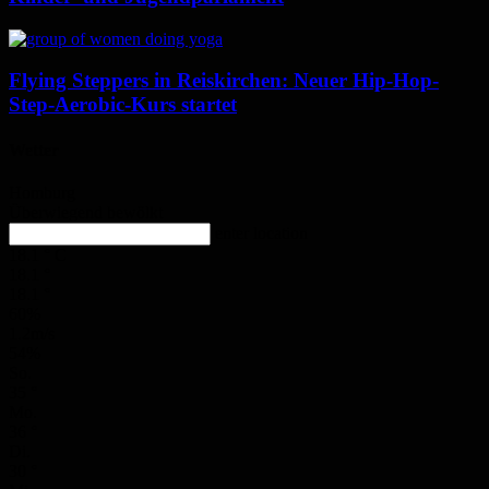
Flying Steppers in Reiskirchen: Neuer Hip-Hop-
Step-Aerobic-Kurs startet
Wetter
Homburg
Überwiegend bewölkt
enter location
18.1
°
C
18.1
°
18.1
°
60%
1.2m/s
54%
So.
35
°
Mo.
36
°
Di.
30
°