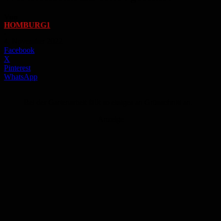
Von
HOMBURG1
-
4. November 2022
Facebook
X
Pinterest
WhatsApp
Bei der Gartenarbeit fällt so einiges an Grünschnitt an.
Anzeige