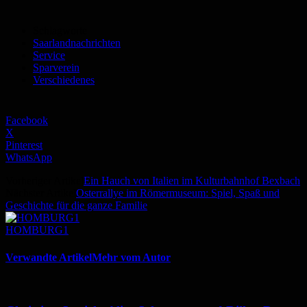
Schlagworte
Saarlandnachrichten
Service
Sparverein
Verschiedenes
Facebook
X
Pinterest
WhatsApp
Vorheriger Artikel
Ein Hauch von Italien im Kulturbahnhof Bexbach
Nächster Artikel
Osterrallye im Römermuseum: Spiel, Spaß und
Geschichte für die ganze Familie
HOMBURG1
Verwandte Artikel
Mehr vom Autor