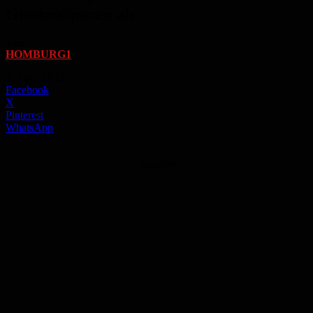
GewinnSparen ab
Von
HOMBURG1
-
2. April 2025
Facebook
X
Pinterest
WhatsApp
Anzeige