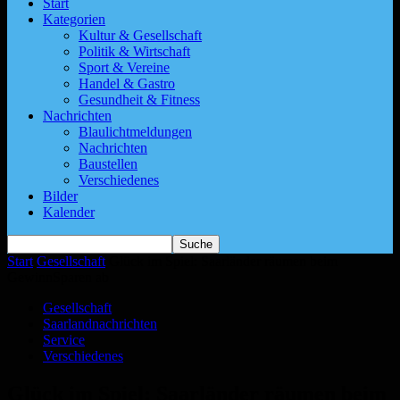
Start
Kategorien
Kultur & Gesellschaft
Politik & Wirtschaft
Sport & Vereine
Handel & Gastro
Gesundheit & Fitness
Nachrichten
Blaulichtmeldungen
Nachrichten
Baustellen
Verschiedenes
Bilder
Kalender
Start
Gesellschaft
Glück im Spiel: Saarländer räumen beim
GewinnSparen ab
Gesellschaft
Saarlandnachrichten
Service
Verschiedenes
Glück im Spiel: Saarländer räumen beim