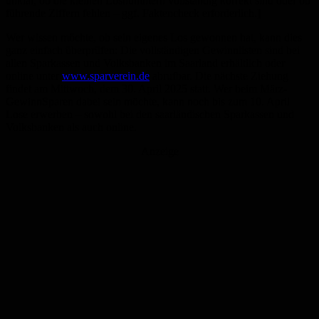
unklar, ob die kleinen Losnummern vollständig korrekt sind oder ob
führende Ziffern fehlen – ggf. Faktencheck erforderlich.]
Wer wissen möchte, ob sein eigenes Los gewonnen hat, kann dies
ganz einfach überprüfen: Die vollständigen Gewinnlisten sind bei
allen Sparkassen und Volksbanken im Saarland erhältlich oder
online unter
www.sparverein.de
abrufbar. Die nächste Ziehung
findet am Mittwoch, dem 30. April 2025 statt. Wer beim März-
GewinnSparen dabei sein möchte, kann noch bis zum 10. April
Lose erwerben – sowohl bei den saarländischen Sparkassen und
Volksbanken als auch online.
Anzeige