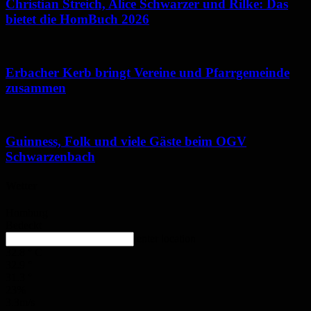
Christian Streich, Alice Schwarzer und Rilke: Das
bietet die HomBuch 2026
Erbacher Kerb bringt Vereine und Pfarrgemeinde
zusammen
Guinness, Folk und viele Gäste beim OGV
Schwarzenbach
Wetter
Homburg
Bedeckt
enter location
32.8
°
C
32.9
°
31.3
°
23%
3.3m/s