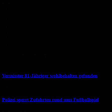
90%
So.
34
°
Mo.
34
°
Di.
31
°
Mi.
33
°
Do.
35
°
Polizeimeldungen aus der Region
Vermisster 81-Jähriger wohlbehalten gefunden
6. August 2026
Polizei sperrt Zufahrten rund ums Fußballspiel
6. August 2026