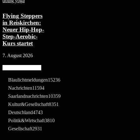
Flying Steppers
in Reiskirchen:
Neuer Hip-Hop-
Step-Aerobic-
Kurs startet
7. August 2026
Beliebte Kategorie
Blaulichtmeldungen
15236
Nachrichten
11594
Saarlandnachrichten
10359
Kultur&Gesellschaft
8351
Deutschland
4743
Politik&Wirtschaft
3810
Gesellschaft
2931