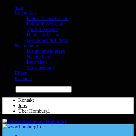
Start
Kategorien
Kultur & Gesellschaft
Politik & Wirtschaft
Sport & Vereine
Handel & Gastro
Gesundheit & Fitness
Nachrichten
Blaulichtmeldungen
Nachrichten
Baustellen
Verschiedenes
Bilder
Kalender
Suche
Kontakt
Jobs
Über Homburg1
Homburg1