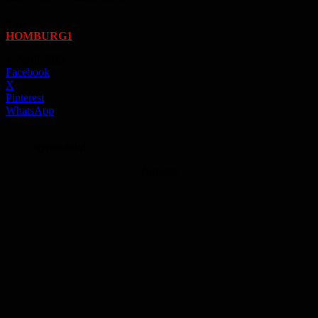
Von
HOMBURG1
-
4. April 2023
Facebook
X
Pinterest
WhatsApp
Symbolbild
Anzeige