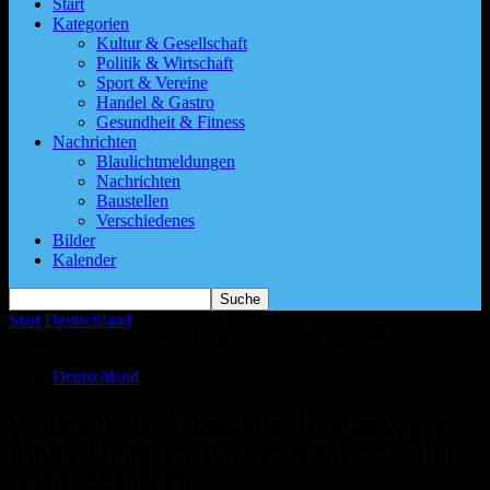
Start
Kategorien
Kultur & Gesellschaft
Politik & Wirtschaft
Sport & Vereine
Handel & Gastro
Gesundheit & Fitness
Nachrichten
Blaulichtmeldungen
Nachrichten
Baustellen
Verschiedenes
Bilder
Kalender
Start
Deutschland
Frauen in der Pandemie: Ungünstigere
Entwicklung der Partnerschaftsqualität als bei Männern
Deutschland
Frauen in der Pandemie: Ungünstigere
Entwicklung der Partnerschaftsqualität
als bei Männern