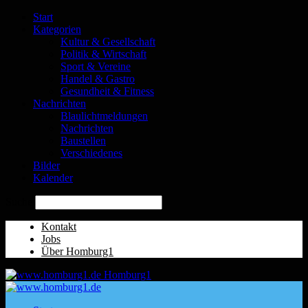
Start
Kategorien
Kultur & Gesellschaft
Politik & Wirtschaft
Sport & Vereine
Handel & Gastro
Gesundheit & Fitness
Nachrichten
Blaulichtmeldungen
Nachrichten
Baustellen
Verschiedenes
Bilder
Kalender
Suche
Kontakt
Jobs
Über Homburg1
Homburg1