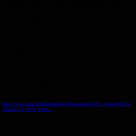
In Anbetracht dessen, dass zufriedenstellende Partnerschaften eine
bedeutsame Quelle für Gesundheit und Wohlbefinden darstellen,
zeichnet sich hier weiterhin ein Bedarf an gleichberechtigter
Aufgabenverteilung in Paarbeziehungen und Familien ab, die sich
auch in Krisenzeiten bewähren muss.
Der Deutsche Alterssurvey (DEAS) ist eine repräsentative Quer-
und Längsschnittbefragung von Personen in der zweiten
Lebenshälfte. Im Rahmen der Studie werden seit mehr als zwei
Jahrzehnten Menschen auf ihrem Weg ins höhere und hohe Alter
regelmäßig befragt. Der Deutsche Alterssurvey wird gefördert vom
Bundesministerium für Familie, Senioren, Frauen und Jugend
(BMFSFJ).
Originalpublikation: Wünsche, J., Hameister, N., & Huxhold, O.
(2023). Partnerschaftsqualität in der Corona-Pandemie: Menschen in
der zweiten Lebenshälfte sind in ihren Paarbeziehungen
anpassungsfähig [DZA Aktuell 01/2023]. Berlin: Deutsches
Zentrum für Altersfragen. Online:
https://www.dza.de/fileadmin/dza/Dokumente/DZA_Aktuell/DZA-
Aktuell_01_2023_Partn…
Anzeige