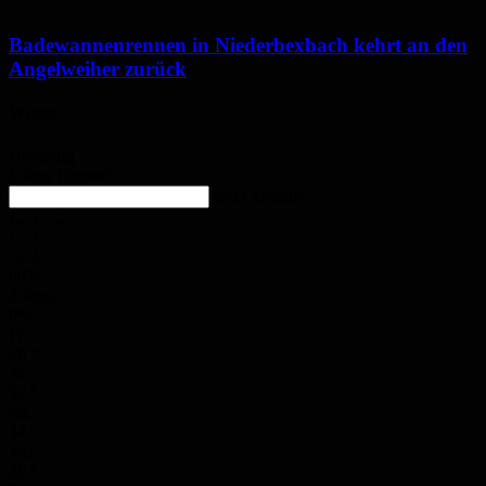
Badewannenrennen in Niederbexbach kehrt an den
Angelweiher zurück
Wetter
Homburg
Klarer Himmel
enter location
12.5
°
C
15.3
°
12.4
°
80%
3.4m/s
0%
Fr.
28
°
Sa.
32
°
So.
34
°
Mo.
36
°