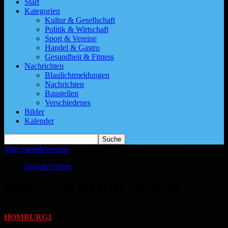
Start
Kategorien
Kultur & Gesellschaft
Politik & Wirtschaft
Sport & Vereine
Handel & Gastro
Gesundheit & Fitness
Nachrichten
Blaulichtmeldungen
Nachrichten
Baustellen
Verschiedenes
Bilder
Kalender
Start
Sport&Vereine
Derbysieg für die HWE Homburg
Sport&Vereine
Derbysieg für die HWE Homburg
Von
HOMBURG1
-