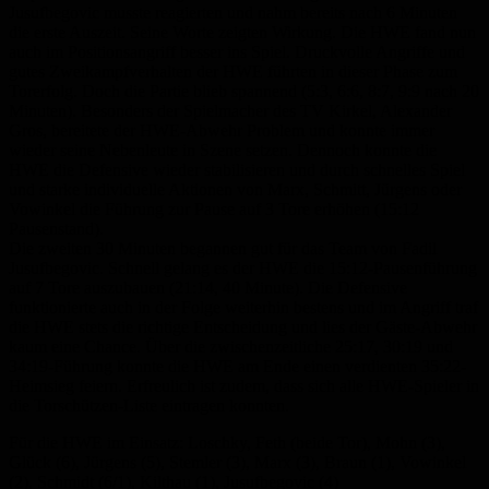
Jusufbegovic musste reagierten und nahm bereits nach 6 Minuten
die erste Auszeit. Seine Worte zeigten Wirkung. Die HWE fand nun
auch im Positionsangriff besser ins Spiel. Druckvolle Angriffe und
gutes Zweikampfverhalten der HWE führten in dieser Phase zum
Torerfolg. Doch die Partie blieb spannend (5:3, 6:6, 8:7, 9:9 nach 20
Minuten). Besonders der Spielmacher des TV Kirkel, Alexander
Gros, bereitete der HWE-Abwehr Problem und konnte immer
wieder seine Nebenleute in Szene setzen. Dennoch konnte die
HWE die Defensive wieder stabilisieren und durch schnelles Spiel
und starke individuelle Aktionen von Marx, Schmitt, Jürgens oder
Vowinkel die Führung zur Pause auf 3 Tore erhöhen (15:12
Pausenstand).
Die zweiten 30 Minuten begannen gut für das Team von Fadil
Jusufbegovic. Schnell gelang es der HWE die 15:12-Pausenführung
auf 7 Tore auszubauen (21:14, 40 Minute). Die Defensive
funktionierte auch in der Folge weiterhin bestens und im Angriff traf
die HWE stets die richtige Entscheidung und lies der Gäste-Abwehr
kaum eine Chance. Über die zwischenzeitliche 25:17, 30:19 und
34:19-Führung konnte die HWE am Ende einen verdienten 35:22-
Heimsieg feiern. Erfreulich ist zudem, dass sich alle HWE-Spieler in
die Torschützen-Liste eintragen konnten.
Für die HWE im Einsatz: Loschky, Feth (beide Tor), Mohn (3),
Glück (6), Jürgens (5), Stemler (3), Marx (3), Braun (1), Vowinkel
(2), Schmidt (6/1), Kilthau (1), Jusufbegovic (4)