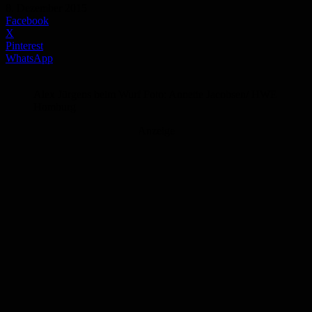
8. Dezember 2015
Facebook
X
Pinterest
WhatsApp
Alex Jürgens beim Wurf Foto: Annette Jacobsen/ HWE
Homburg
Anzeige