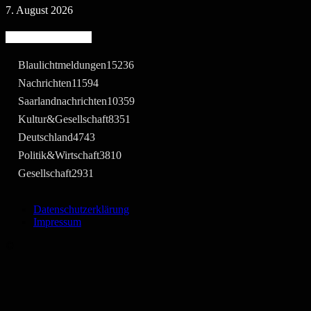
7. August 2026
Beliebte Kategorie
Blaulichtmeldungen
15236
Nachrichten
11594
Saarlandnachrichten
10359
Kultur&Gesellschaft
8351
Deutschland
4743
Politik&Wirtschaft
3810
Gesellschaft
2931
Datenschutzerklärung
Impressum
©