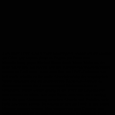
Zum Spiel: HWE-Coach Fadil Jusufbegovic wusste um die Qualität
der Gäste und ordnete direkt zu Beginn der Partie eine
Manndeckung gegen Michael Bauer durch Matze Mohn an, der
seine Sache sehr gut machte und den Kirkeler-Rückraum-Schützen
bestens im Griff hatte. Auch dem Rest der HWE-Defensive war
hell wach, schaffte es die starke Abwehrleistung der vergangenen
Spiele abzurufen und die gegnerischen Rückraum-Akteure zu
distanzieren sowie das Zusammenspiel Rückraum-Kreis zu
verhindern. Immer wieder gelang es der HWE die Gegenspieler
entscheidend zu stören, was dazu führte, dass man, auch bedingt
durch die gute Abstimmung zwischen Abwehr und Torhüter, viele
Bälle gewinnen konnte. Im Angriff tat sich die HWE in den ersten
Minuten dennoch schwer. Man vergab viele gute Chancen und
verpasste es sich für die gute Abwehrleistung zu belohnen. Fadil