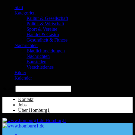
Start
Kategorien
Kultur & Gesellschaft
Politik & Wirtschaft
Sport & Vereine
Handel & Gastro
Gesundheit & Fitness
Nachrichten
Blaulichtmeldungen
Nachrichten
Baustellen
Verschiedenes
Bilder
Kalender
Suche
Kontakt
Jobs
Über Homburg1
Homburg1