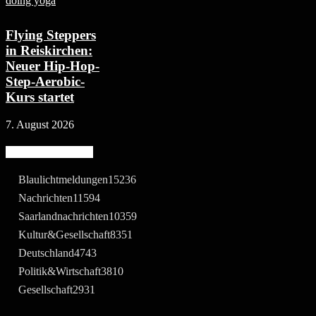
Flying Steppers
in Reiskirchen:
Neuer Hip-Hop-
Step-Aerobic-
Kurs startet
7. August 2026
Beliebte Kategorie
Blaulichtmeldungen
15236
Nachrichten
11594
Saarlandnachrichten
10359
Kultur&Gesellschaft
8351
Deutschland
4743
Politik&Wirtschaft
3810
Gesellschaft
2931