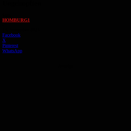
Ungeimpften
Von
HOMBURG1
-
13. November 2023
Facebook
X
Pinterest
WhatsApp
Anzeige