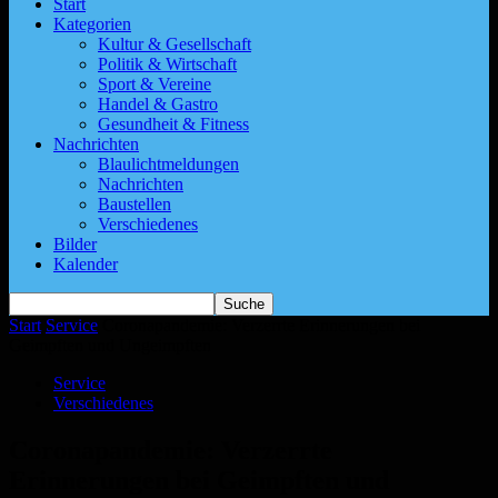
Start
Kategorien
Kultur & Gesellschaft
Politik & Wirtschaft
Sport & Vereine
Handel & Gastro
Gesundheit & Fitness
Nachrichten
Blaulichtmeldungen
Nachrichten
Baustellen
Verschiedenes
Bilder
Kalender
Start
Service
Coronapandemie: Verzerrte Erinnerungen bei
Geimpften und Ungeimpften
Service
Verschiedenes
Coronapandemie: Verzerrte
Erinnerungen bei Geimpften und