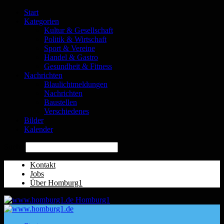
Start
Kategorien
Kultur & Gesellschaft
Politik & Wirtschaft
Sport & Vereine
Handel & Gastro
Gesundheit & Fitness
Nachrichten
Blaulichtmeldungen
Nachrichten
Baustellen
Verschiedenes
Bilder
Kalender
Suche
Kontakt
Jobs
Über Homburg1
Homburg1