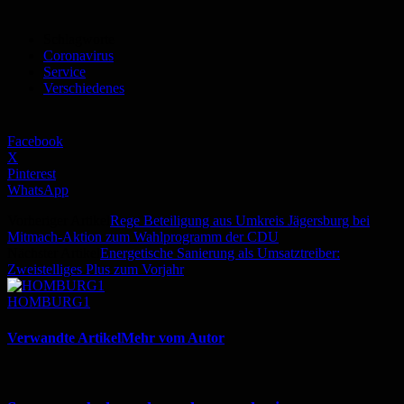
Schlagworte
Coronavirus
Service
Verschiedenes
Facebook
X
Pinterest
WhatsApp
Vorheriger Artikel
Rege Beteiligung aus Umkreis Jägersburg bei
Mitmach-Aktion zum Wahlprogramm der CDU
Nächster Artikel
Energetische Sanierung als Umsatztreiber:
Zweistelliges Plus zum Vorjahr
HOMBURG1
Verwandte Artikel
Mehr vom Autor