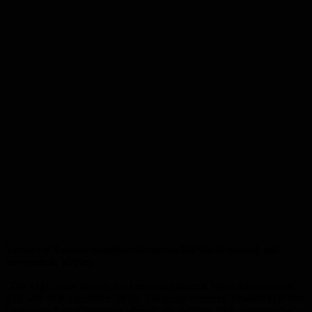
Verzerrte Erinnerungen erschweren die Vorbereitung auf
kommende Krisen
„Die Ergebnisse zeigen, dass es systematische Unterschiede darin
gibt, wie sich Menschen an die Pandemie erinnern, obwohl sich ihre
damaligen Einschätzungen oftmals gar nicht so stark voneinander