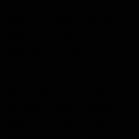
unterschieden“, fasst der zweite Hauptautor Dr. Luca Henkel von
der University of Chicago die Ergebnisse zusammen. Die verzerrte
Erinnerung führe zu einer polarisierten Wahrnehmung der
Vergangenheit, die das Potenzial hat, die aktuelle und zukünftige
gesellschaftliche Polarisierung aufrechtzuerhalten und die
Vorbereitung auf kommende Krisen zu behindern. Prof. Dr.
Cornelia Betsch von der Universität Erfurt und vom Bernhard-
Nocht-Institut Hamburg ergänzt: „In Zukunft müssen wir über die
kurzfristigen Effekte politischer Maßnahmen zur Eindämmung von
Pandemien hinausblicken und auch langfristige Folgen für den
sozialen Zusammenhalt berücksichtigen“.
Weitere Studien sollen nun untersuchen, wie sich die Verzerrung
von Erinnerungen und die gesellschaftliche Polarisierung im Laufe
gegenseitig beeinflussen und wie diese Dynamik in verschiedenen
Ländern variiert. Dabei sollen auch andere Krisen wie etwa die
Klimakrise in den Blick genommen werden. „Außerdem wollen wir
Wege zur Verringerung der Polarisierung erforschen. Eventuell lässt
sich die Identifikation von Geimpften und Ungeimpften mit ihrem
Impfstatus reduzieren. Damit könnte sich die Motivation verringern,
die Erinnerungen überhaupt zu verzerren und somit die
Aufarbeitung der Pandemie verbessert werden“ ergänzt der
Psychologe Prof. Dr. Robert Böhm von der Universität Wien.
Originalpublikation: Philipp Sprengholz, Luca Henkel, Robert