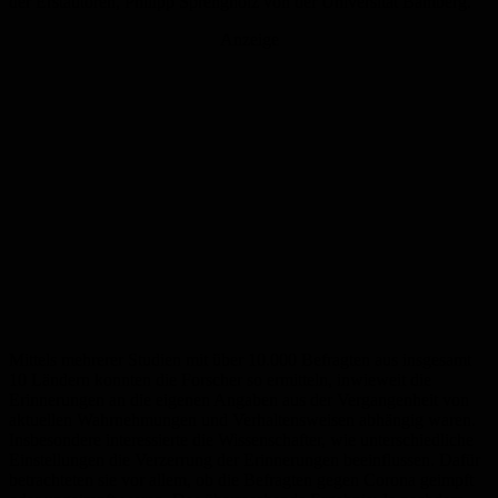
der Erstautoren, Philipp Sprengholz von der Universität Bamberg.
Anzeige
Mittels mehrerer Studien mit über 10.000 Befragten aus insgesamt
10 Ländern konnten die Forscher so ermitteln, inwieweit die
Erinnerungen an die eigenen Angaben aus der Vergangenheit von
aktuellen Wahrnehmungen und Verhaltensweisen abhängig waren.
Insbesondere interessierte die Wissenschafter, wie unterschiedliche
Einstellungen die Verzerrung der Erinnerungen beeinflussen. Dafür
betrachteten sie vor allem, ob die Befragten gegen Corona geimpft