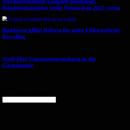
Stromautobahnen komplett genehmigt:
Bundesnetzagentur treibt Netzausbau 2025 voran
Bundesrat billigt Reform für mehr Elektroschrott-
Recycling
Streit über Umsatzsteuersenkung in der
Gastronomie
Wetter
Homburg
Überwiegend bewölkt
enter location
24.6
°
C
24.6
°
24.6
°
35%
2.8m/s