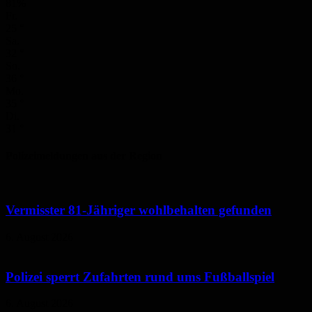
81%
Fr.
25
°
Sa.
32
°
So.
36
°
Mo.
35
°
Di.
31
°
Polizeimeldungen aus der Region
Vermisster 81-Jähriger wohlbehalten gefunden
6. August 2026
Polizei sperrt Zufahrten rund ums Fußballspiel
6. August 2026