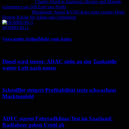
Vorheriger Artikel
Charity-Duell in Saarlouis: Becker und Magath
schmettern um 100 Euro pro Punkt
Nächster Artikel
Blieskastel: Neuer KVHS-Kurs zeigt vegane High-
Protein-Küche für Alltag und Abnehmen
HOMBURG1
Verwandte Artikel
Mehr vom Autor
Diesel wird teurer: ADAC sieht an der Tankstelle
weiter Luft nach unten
Schaeffler steigert Profitabilität trotz schwachem
Marktumfeld
ADFC startet Fahrradklima-Test im Saarland:
Radfahrer geben Urteil ab