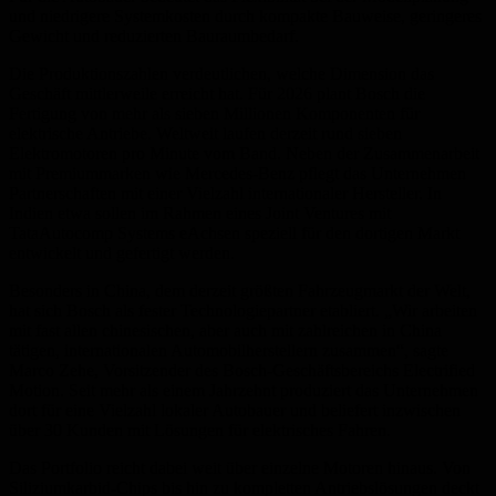
und niedrigere Systemkosten durch kompakte Bauweise, geringeres
Gewicht und reduzierten Bauraumbedarf.
Die Produktionszahlen verdeutlichen, welche Dimension das
Geschäft mittlerweile erreicht hat. Für 2026 plant Bosch die
Fertigung von mehr als sieben Millionen Komponenten für
elektrische Antriebe. Weltweit laufen derzeit rund sieben
Elektromotoren pro Minute vom Band. Neben der Zusammenarbeit
mit Premiummarken wie Mercedes-Benz pflegt das Unternehmen
Partnerschaften mit einer Vielzahl internationaler Hersteller. In
Indien etwa sollen im Rahmen eines Joint Ventures mit
TataAutocomp Systems eAchsen speziell für den dortigen Markt
entwickelt und gefertigt werden.
Besonders in China, dem derzeit größten Fahrzeugmarkt der Welt,
hat sich Bosch als fester Technologiepartner etabliert. „Wir arbeiten
mit fast allen chinesischen, aber auch mit zahlreichen in China
tätigen, internationalen Automobilherstellern zusammen“, sagte
Marco Zehe, Vorsitzender des Bosch-Geschäftsbereichs Electrified
Motion. Seit mehr als einem Jahrzehnt produziert das Unternehmen
dort für eine Vielzahl lokaler Autobauer und beliefert inzwischen
über 30 Kunden mit Lösungen für elektrisches Fahren.
Das Portfolio reicht dabei weit über einzelne Motoren hinaus. Von
Siliziumkarbid-Chips bis hin zu kompletten Antriebslösungen deckt