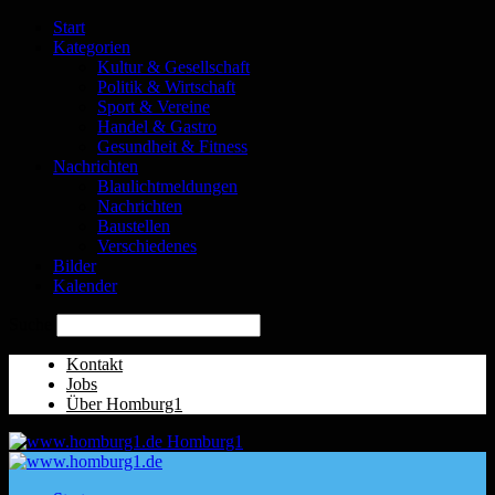
Start
Kategorien
Kultur & Gesellschaft
Politik & Wirtschaft
Sport & Vereine
Handel & Gastro
Gesundheit & Fitness
Nachrichten
Blaulichtmeldungen
Nachrichten
Baustellen
Verschiedenes
Bilder
Kalender
Suche
Kontakt
Jobs
Über Homburg1
Homburg1