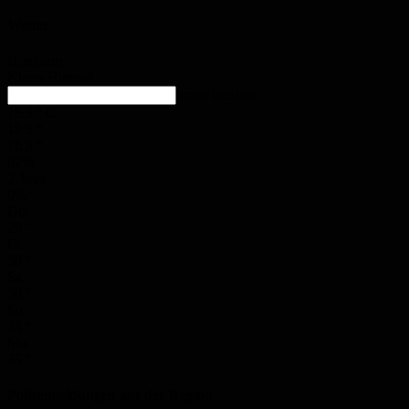
Wetter
Homburg
Klarer Himmel
enter location
16.9
°
C
18.6
°
16.8
°
82%
2.3m/s
0%
Do.
29
°
Fr.
30
°
Sa.
30
°
So.
33
°
Mo.
35
°
Polizeimeldungen aus der Region