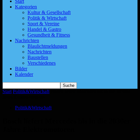
Start
Kategorien
Kultur & Gesellschaft
Politik & Wirtschaft
Sport & Vereine
Handel & Gastro
Gesundheit & Fitness
Nachrichten
Blaulichtmeldungen
Nachrichten
Baustellen
Verschiedenes
Bilder
Kalender
Start
Politik&Wirtschaft
Bosch liefert Mercedes bis in die 2030er
Jahre Elektromotoren
Politik&Wirtschaft
Bosch liefert Mercedes bis in die 2030er
Jahre Elektromotoren