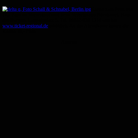
Karten zum Preis von
16,- Euro im Vorverkauf sind beim Verkehrsamt Blieskastel, Haus
des Bürgers, Luitpoldplatz 5, Tel. 06842-926 1314 und bei
www.ticket-regional.de
erhältlich. An der Abendkasse kosten die
Karten 18,- Euro.
Anzeige