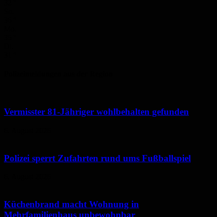
32
°
So.
36
°
Mo.
35
°
Di.
31
°
Polizeimeldungen aus der Region
Vermisster 81-Jähriger wohlbehalten gefunden
6. August 2026
Polizei sperrt Zufahrten rund ums Fußballspiel
6. August 2026
Küchenbrand macht Wohnung in
Mehrfamilienhaus unbewohnbar