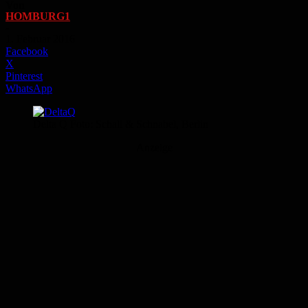
Von
HOMBURG1
-
1. Februar 2016
Facebook
X
Pinterest
WhatsApp
Delta Q Foto: Schall & Schnabel, Berlin
Anzeige