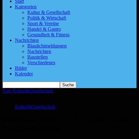
Start
Kategorien
Kultur & Gesellschaft
Politik & Wirtschaft
Sport & Vereine
Handel & Gastro
Gesundheit & Fitness
Nachrichten
Blaulichtmeldungen
Nachrichten
Baustellen
Verschiedenes
Bilder
Kalender
Start
Kultur&Gesellschaft
Blieskastel | Delta Q – A-Cappella in der
Bliesgau-Festhalle
Kultur&Gesellschaft
Blieskastel | Delta Q – A-Cappella in der
Bliesgau-Festhalle