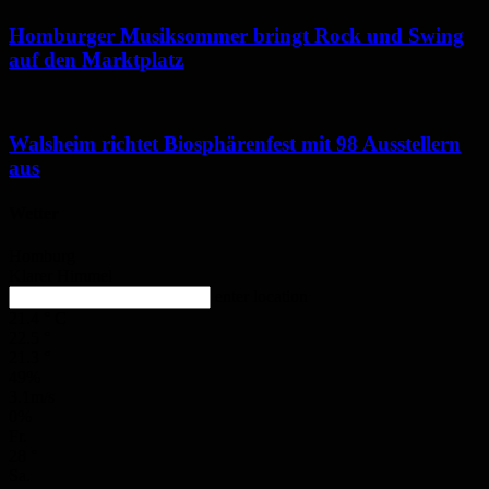
Homburger Musiksommer bringt Rock und Swing
auf den Marktplatz
Walsheim richtet Biosphärenfest mit 98 Ausstellern
aus
Wetter
Homburg
Klarer Himmel
enter location
21.4
°
C
22.5
°
21.3
°
49%
3.1m/s
0%
Fr.
28
°
Sa.