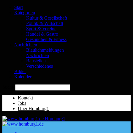
Start
Kategorien
Kultur & Gesellschaft
Politik & Wirtschaft
Sport & Vereine
Handel & Gastro
Gesundheit & Fitness
Nachrichten
Blaulichtmeldungen
Nachrichten
Baustellen
Verschiedenes
Bilder
Kalender
Suche
Kontakt
Jobs
Über Homburg1
Homburg1