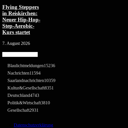
Flying Steppers
in Reiskirchen:
Neuer Hip-Hop-
Step-Aerobic-
Kurs startet
7. August 2026
Beliebte Kategorie
Blaulichtmeldungen
15236
Nachrichten
11594
Saarlandnachrichten
10359
Kultur&Gesellschaft
8351
Deutschland
4743
Politik&Wirtschaft
3810
Gesellschaft
2931
Datenschutzerklärung