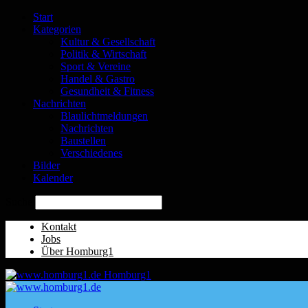
Start
Kategorien
Kultur & Gesellschaft
Politik & Wirtschaft
Sport & Vereine
Handel & Gastro
Gesundheit & Fitness
Nachrichten
Blaulichtmeldungen
Nachrichten
Baustellen
Verschiedenes
Bilder
Kalender
Suche
Kontakt
Jobs
Über Homburg1
Homburg1