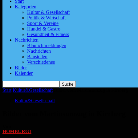
Start
Kategorien
Kultur & Gesellschaft
Politik & Wirtschaft
Sport & Vereine
Handel & Gastro
Gesundheit & Fitness
Nachrichten
Blaulichtmeldungen
Nachrichten
Baustellen
Verschiedenes
Bilder
Kalender
Start
Kultur&Gesellschaft
Bilder vom Martinsumzug in Kirrberg
Kultur&Gesellschaft
Bilder vom Martinsumzug in Kirrberg
Von
HOMBURG1
-