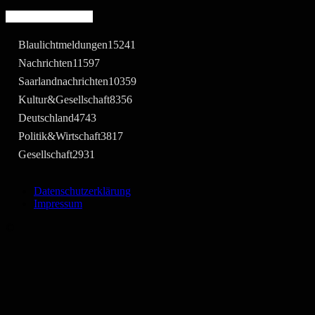
Beliebte Kategorie
Blaulichtmeldungen
15241
Nachrichten
11597
Saarlandnachrichten
10359
Kultur&Gesellschaft
8356
Deutschland
4743
Politik&Wirtschaft
3817
Gesellschaft
2931
Datenschutzerklärung
Impressum
©