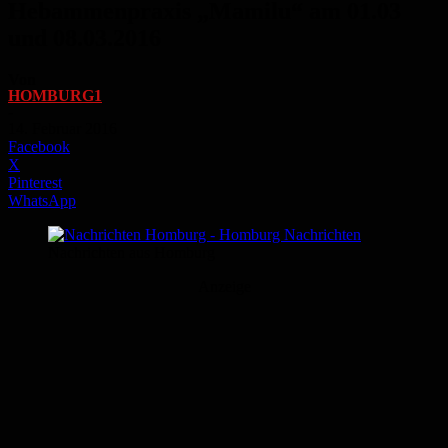
Hebammenpraxis „Mamilu“ am 01.03
und 08.03.2016
Von
HOMBURG1
-
14. Februar 2016
Facebook
X
Pinterest
WhatsApp
Nachrichten aus Homburg
Anzeige