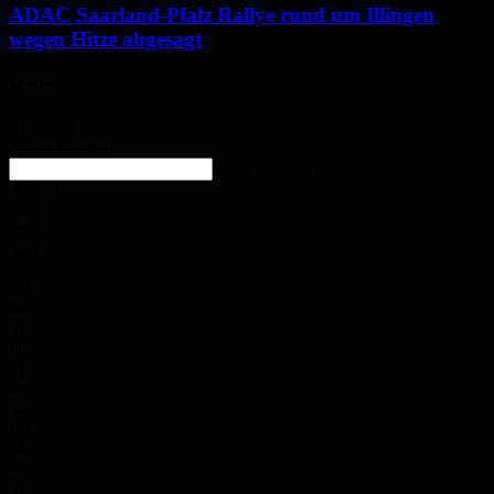
ADAC Saarland-Pfalz Rallye rund um Illingen
wegen Hitze abgesagt
Wetter
Homburg
Klarer Himmel
enter location
30.7
°
C
30.7
°
30.7
°
32%
4.2m/s
6%
Mo.
31
°
Di.
31
°
Mi.
32
°
Do.
34
°
Fr.
37
°