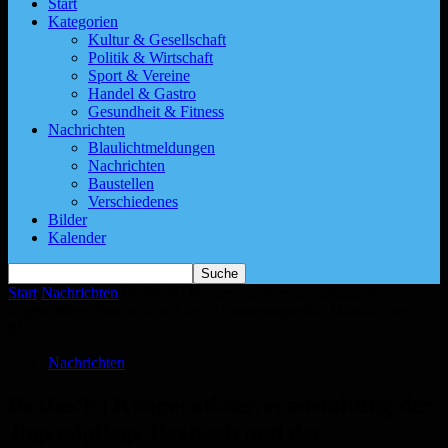
Start
Kategorien
Kultur & Gesellschaft
Politik & Wirtschaft
Sport & Vereine
Handel & Gastro
Gesundheit & Fitness
Nachrichten
Blaulichtmeldungen
Nachrichten
Baustellen
Verschiedenes
Bilder
Kalender
Start
Nachrichten
Bexbach | Kooperationsveranstaltung der
Jugendpflege Bexbach und der Hebammenpraxis „Mamilu“ am
01.03...
Nachrichten
Bexbach | Kooperationsveranstaltung der
Jugendpflege Bexbach und der