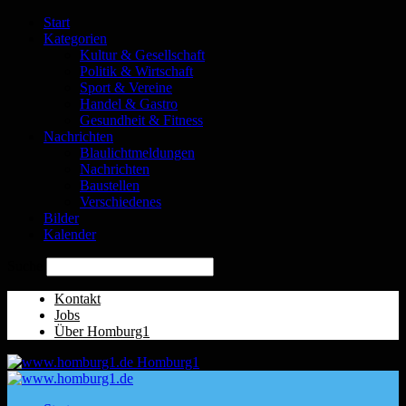
Start
Kategorien
Kultur & Gesellschaft
Politik & Wirtschaft
Sport & Vereine
Handel & Gastro
Gesundheit & Fitness
Nachrichten
Blaulichtmeldungen
Nachrichten
Baustellen
Verschiedenes
Bilder
Kalender
Suche
Kontakt
Jobs
Über Homburg1
Homburg1