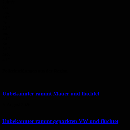
2.4m/s
0%
Do.
28
°
Fr.
28
°
Sa.
30
°
So.
34
°
Mo.
24
°
Polizeimeldungen aus der Region
Unbekannter rammt Mauer und flüchtet
5. August 2026
Unbekannter rammt geparkten VW und flüchtet