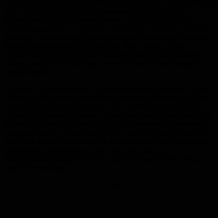
Hochspannungsnetz könnten für ein Industrieland nicht der Maßstab
sein. „Hier bedarf es mutiger Anpassungen der rechtlichen
Rahmenbedingungen“, betont Andreae. Das Ziel der Koalition,
Genehmigungszeiten zu halbieren, sei richtig – schnellere Verfahren,
gestraffte Umweltverträglichkeitsprüfungen und weniger Bürokratie
seien die entscheidenden Schlüssel für mehr Tempo. Damit
Verteilnetzbetreiber die nötigen Milliardeninvestitionen stemmen
können, brauche es allerdings auch eine attraktive Verzinsung des
eingesetzten Kapitals.
Auch die Digitalisierung des Energiesystems rückt Andreae in den
Fokus. Der Rollout der Smart Meter gewinne zunehmend an Fahrt,
ehrgeizige Zielquoten unterstütze man – sofern sie technisch und
wirtschaftlich umsetzbar seien. Gerade intelligente Messsysteme mit
Steuerungsfunktion müssten sicher in die bestehende Systemstruktur
eingepasst werden. „First things first“, mahnt Andreae und plädiert
dafür, sich auf das Wesentliche zu konzentrieren. Der Einbau eines
sogenannten „Smart-Meter-Light“ solle wie bisher auf
Kundenwunsch möglich bleiben, dürfe den eigentlichen Rollout
aber nicht behindern.
Anzeige