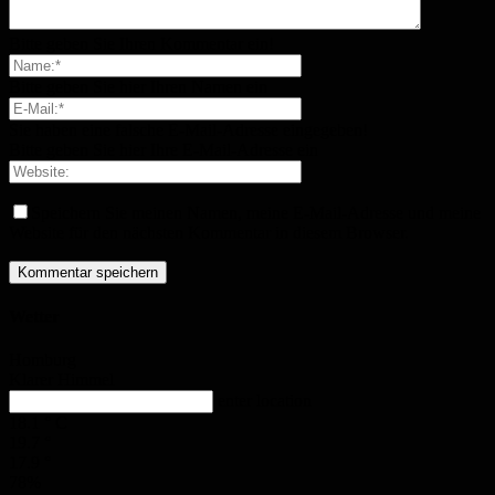
Bitte geben Sie Ihren Kommentar ein!
Bitte geben Sie hier Ihren Namen ein
Sie haben eine falsche E-Mail-Adresse eingegeben!
Bitte geben Sie hier Ihre E-Mail-Adresse ein
Speichern Sie meinen Namen, meine E-Mail-Adresse und meine
Website für den nächsten Kommentar in diesem Browser.
Wetter
Homburg
Klarer Himmel
enter location
18.1
°
C
19.7
°
17.9
°
78%