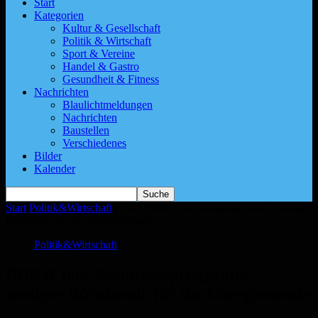
Start
Kategorien
Kultur & Gesellschaft
Politik & Wirtschaft
Sport & Vereine
Handel & Gastro
Gesundheit & Fitness
Nachrichten
Blaulichtmeldungen
Nachrichten
Baustellen
Verschiedenes
Bilder
Kalender
Start
Politik&Wirtschaft
BDEW lobt Koalitionsprogramm – weniger
Bürokratie für die Energiewende
Politik&Wirtschaft
BDEW lobt Koalitionsprogramm –
weniger Bürokratie für die Energiewende