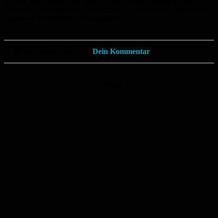
BDEW klare gesetzliche Regeln. Diese sollten es ermöglichen,
Netzanschlusskapazitäten rechtssicher und passend zur jeweiligen
regionalen Netzsituation zu vergeben.
💬 Was meinst du dazu?
Dein Kommentar
Anzeige