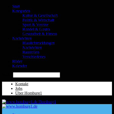
Start
Kategorien
Kultur & Gesellschaft
Politik & Wirtschaft
Sport & Vereine
Handel & Gastro
Gesundheit & Fitness
Nachrichten
Blaulichtmeldungen
Nachrichten
Baustellen
Verschiedenes
Bilder
Kalender
Suche
Kontakt
Jobs
Über Homburg1
Homburg1