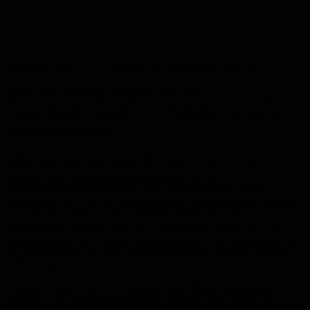
Besonders begrüßt der Verband den geplanten Abbau von
Berichtspflichten über eine Beweislastumkehr. Auch das Vorhaben,
binnen zwölf Monaten mindestens jede vierte
Dokumentationspflicht zu streichen, wertet Andreae als Schritt in die
richtige Richtung. Entlastung bei der Bürokratie ist aus Sicht der
Branche längst überfällig.
Eng damit verknüpft ist die Frage, wie sich die anstehenden
Milliardeninvestitionen künftig finanzieren lassen. Dass die
Koalition die Finanzierungsmöglichkeiten für die
Energieinfrastruktur verbessern und privates Kapital stärker
mobilisieren will, sei eine lange geforderte Zielsetzung, so Andreae.
Sie verweist zudem auf die politische Dimension: Die
Energiewende bedeute auch mehr Souveränität, etwa durch die
Unabhängigkeit von fossilen Energieimporten. Die Ausweitung des
Deutschlandfonds um eine Resilienzdimension nennt sie deshalb
einen klugen Schritt.
Deutliche Worte findet der Verband beim Thema Netzausbau.
Planungs- und Genehmigungszeiten von rund zehn Jahren im