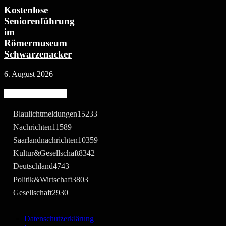
Kostenlose
Seniorenführung
im
Römermuseum
Schwarzenacker
6. August 2026
Beliebte Kategorie
Blaulichtmeldungen
15233
Nachrichten
11589
Saarlandnachrichten
10359
Kultur&Gesellschaft
8342
Deutschland
4743
Politik&Wirtschaft
3803
Gesellschaft
2930
Datenschutzerklärung