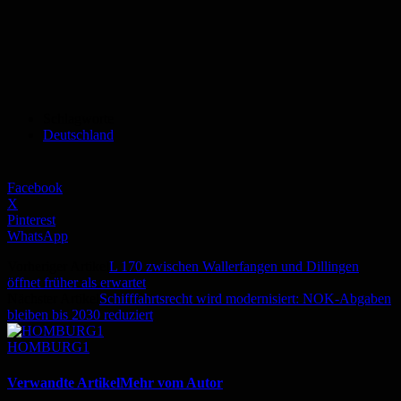
Schlagworte
Deutschland
Facebook
X
Pinterest
WhatsApp
Vorheriger Artikel
L 170 zwischen Wallerfangen und Dillingen
öffnet früher als erwartet
Nächster Artikel
Schifffahrtsrecht wird modernisiert: NOK-Abgaben
bleiben bis 2030 reduziert
HOMBURG1
Verwandte Artikel
Mehr vom Autor