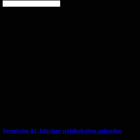
enter location
15.9
°
C
18.1
°
15.7
°
65%
1.3m/s
1%
Do.
20
°
Fr.
28
°
Sa.
30
°
So.
35
°
Mo.
37
°
Polizeimeldungen aus der Region
Vermisster 81-Jähriger wohlbehalten gefunden