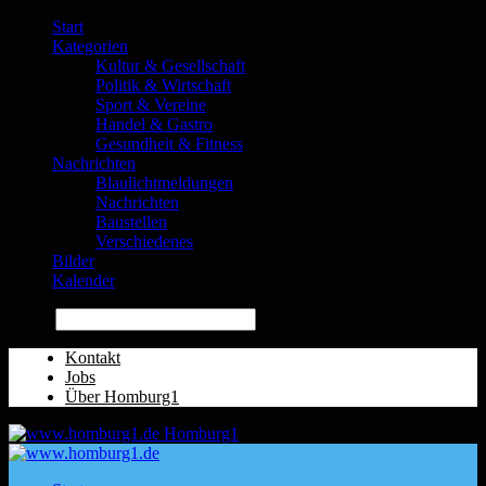
Start
Kategorien
Kultur & Gesellschaft
Politik & Wirtschaft
Sport & Vereine
Handel & Gastro
Gesundheit & Fitness
Nachrichten
Blaulichtmeldungen
Nachrichten
Baustellen
Verschiedenes
Bilder
Kalender
Suche
Kontakt
Jobs
Über Homburg1
Homburg1