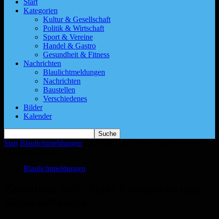
Start
Kategorien
Kultur & Gesellschaft
Politik & Wirtschaft
Sport & Vereine
Handel & Gastro
Gesundheit & Fitness
Nachrichten
Blaulichtmeldungen
Nachrichten
Baustellen
Verschiedenes
Bilder
Kalender
Start
Blaulichtmeldungen
Zollbilanz 2025: Mehr Einnahmen und
Sicherstellungen
Blaulichtmeldungen
Zollbilanz 2025: Mehr Einnahmen und
Sicherstellungen