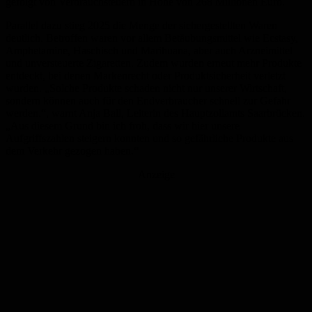
gefolgt von Verbrauchsteuern in Höhe von 268 Millionen Euro.
Parallel dazu stieg 2025 die Menge der sichergestellten Waren
deutlich. Betroffen waren vor allem Betäubungsmittel wie Ecstasy,
Amphetamine, Haschisch und Marihuana, aber auch Arzneimittel
und unversteuerte Zigaretten. Zudem wurden erneut mehr Produkte
entdeckt, bei denen Markenrecht oder Produktsicherheit verletzt
wurden. „Solche Produkte schaden nicht nur unserer Wirtschaft,
sondern können auch für den Endverbraucher schnell zur Gefahr
werden.“, warnt Anja Ball, Leiterin des Hauptzollamts Saarbrücken.
„Aus diesem Grund bin ich froh, dass wir hier unsere
Aufgriffszahlen steigern konnten und so gefährliche Produkte aus
dem Verkehr gezogen haben.“
Anzeige