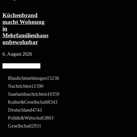
Küchenbrand
macht Wohnung
in
Mehrfamilienhaus
unbewohnbar
6. August 2026
Beliebte Kategorie
Blaulichtmeldungen
15236
Nachrichten
11590
Saarlandnachrichten
10359
Kultur&Gesellschaft
8343
Deutschland
4743
Politik&Wirtschaft
3803
Gesellschaft
2931