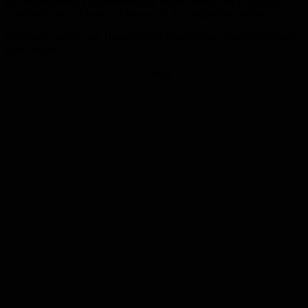
Die bundesweite Zolljahresstatistik wurde bereits am 12.05.2026
veröffentlicht und kann auf www.zoll.de eingesehen werden.
Original-Content von: Hauptzollamt Saarbrücken, übermittelt durch
news aktuell
Anzeige