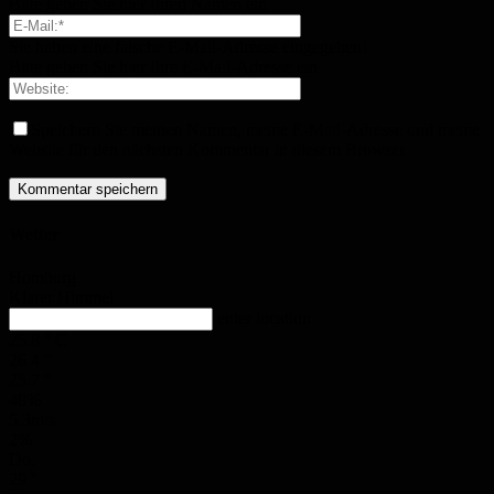
Bitte geben Sie hier Ihren Namen ein
Sie haben eine falsche E-Mail-Adresse eingegeben!
Bitte geben Sie hier Ihre E-Mail-Adresse ein
Speichern Sie meinen Namen, meine E-Mail-Adresse und meine
Website für den nächsten Kommentar in diesem Browser.
Wetter
Homburg
Klarer Himmel
enter location
25.8
°
C
26.4
°
25.7
°
40%
5.3m/s
2%
Do.
29
°