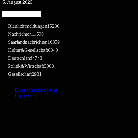
6. August 2026
Beliebte Kategorie
Blaulichtmeldungen
15236
Nachrichten
11590
Saarlandnachrichten
10359
Kultur&Gesellschaft
8343
Deutschland
4743
Politik&Wirtschaft
3803
Gesellschaft
2931
Datenschutzerklärung
Impressum
©