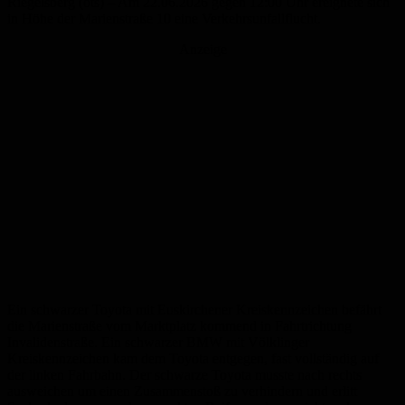
Riegelsberg (ots) – Am 22.06.2026 gegen 12:00 Uhr ereignete sich
in Höhe der Marienstraße 10 eine Verkehrsunfallflucht.
Anzeige
Ein schwarzer Toyota mit Euskirchener Kreiskennzeichen befährt
die Marienstraße vom Marktplatz kommend in Fahrtrichtung
Invalidenstraße. Ein schwarzer BMW mit Völklinger
Kreiskennzeichen kam dem Toyota entgegen, fast vollständig auf
der linken Fahrbahn. Der schwarze Toyota musste nach rechts
ausweichen um einen Zusammenstoß zu verhindern und erlitt