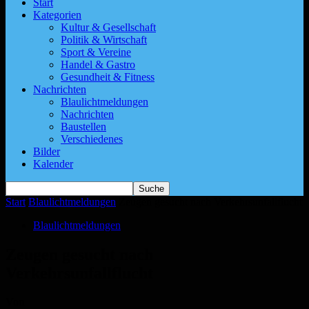
Start
Kategorien
Kultur & Gesellschaft
Politik & Wirtschaft
Sport & Vereine
Handel & Gastro
Gesundheit & Fitness
Nachrichten
Blaulichtmeldungen
Nachrichten
Baustellen
Verschiedenes
Bilder
Kalender
Start
Blaulichtmeldungen
Zeugen gesucht nach Verkehrsunfallflucht
Blaulichtmeldungen
Zeugen gesucht nach
Verkehrsunfallflucht
Von