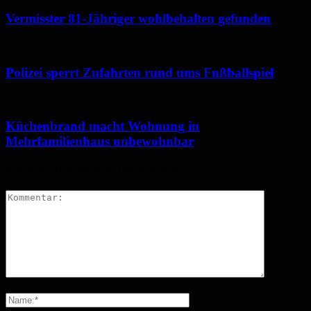
Vermisster 81-Jähriger wohlbehalten gefunden
Polizei sperrt Zufahrten rund ums Fußballspiel
Küchenbrand macht Wohnung in
Mehrfamilienhaus unbewohnbar
Kommentieren Sie den Artikel
Bitte geben Sie Ihren Kommentar ein!