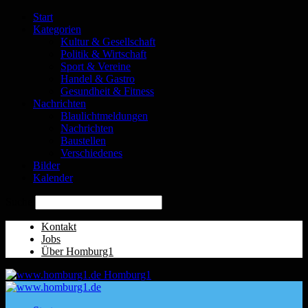
Start
Kategorien
Kultur & Gesellschaft
Politik & Wirtschaft
Sport & Vereine
Handel & Gastro
Gesundheit & Fitness
Nachrichten
Blaulichtmeldungen
Nachrichten
Baustellen
Verschiedenes
Bilder
Kalender
Suche
Kontakt
Jobs
Über Homburg1
Homburg1