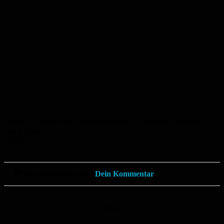
Original-Content von: Polizeiinspektion Völklingen, übermittelt
durch news
aktuell
💬 Was meinst du dazu?
Dein Kommentar
Anzeige