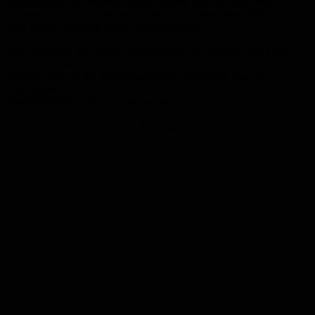
Sachschaden am vorderen rechten Reifen und war nicht mehr
fahrbereit. Es kam zu keinem Kontakt zwischen dem BMW und
dem Toyota aufgrund des Ausweichmanöver.
Wer Zeuge der Tat wurde oder Hinweise auf den oder die Täter
liefern kann, wird
gebeten, sich mit der Polizeiinspektion Völklingen unter der
Rufnummer
004968982020 in Verbindung zu setzen.
Anzeige