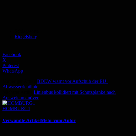
Schlagworte
Riegelsberg
Facebook
X
Pinterest
WhatsApp
Vorheriger Artikel
BDEW warnt vor Aufschub der EU-
Abwasserrichtlinie
Nächster Artikel
Linienbus kollidiert mit Schutzplanke nach
Ausweichmanöver
HOMBURG1
Verwandte Artikel
Mehr vom Autor