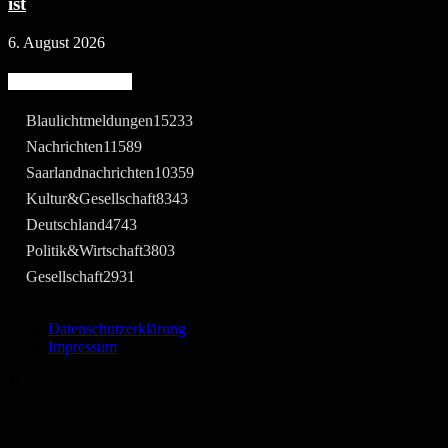
ist
6. August 2026
Beliebte Kategorie
Blaulichtmeldungen
15233
Nachrichten
11589
Saarlandnachrichten
10359
Kultur&Gesellschaft
8343
Deutschland
4743
Politik&Wirtschaft
3803
Gesellschaft
2931
Datenschutzerklärung
Impressum
©