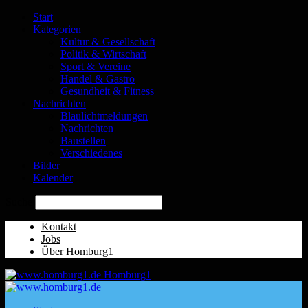
Start
Kategorien
Kultur & Gesellschaft
Politik & Wirtschaft
Sport & Vereine
Handel & Gastro
Gesundheit & Fitness
Nachrichten
Blaulichtmeldungen
Nachrichten
Baustellen
Verschiedenes
Bilder
Kalender
Suche
Kontakt
Jobs
Über Homburg1
Homburg1