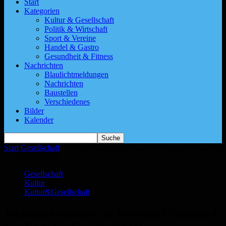
Start
Kategorien
Kultur & Gesellschaft
Politik & Wirtschaft
Sport & Vereine
Handel & Gastro
Gesundheit & Fitness
Nachrichten
Blaulichtmeldungen
Nachrichten
Baustellen
Verschiedenes
Bilder
Kalender
Start
Gesellschaft
Weihnachtszauber in Bruchhof-Sanddorf: Ein Fest
der Gemeinschaft
Gesellschaft
Kultur
Kultur&Gesellschaft
Weihnachtszauber in Bruchhof-Sanddorf: