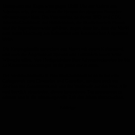
Höhepunkt des Tages wird gegen 18:00 Uhr der Auftritt des
Nikolaus sein, der vor allem die Herzen der jüngeren Besucher
höherschlagen lässt. Die Veranstalter, zu denen SPD und CDU
Bruchhof-Sanddorf, der Hundeverein, die ökumenischen Frauen
und die Jugendfeuerwehr gehören, tragen dazu bei, dass der Markt
eine bunte Mischung aus kulturellen und kulinarischen Angeboten
bietet.
Die Kolpingfamilie bereichert den Markt mit einem Kulturstand,
und auch die Angebote an Speisen und Getränken lassen keine
Wünsche offen. Von Heißgetränken über Adventsleckereien bis hin
zu Kinderüberraschungen ist für jeden etwas dabei.
Der Weihnachtsmarkt in Bruchhof-Sanddorf ist nicht nur eine
Gelegenheit zum Einkaufen und Genießen, sondern auch ein
Zeichen der Zusammenkunft und der Vorfreude auf das Fest. Alle
sind herzlich eingeladen, diesen besonderen Tag gemeinsam zu
erleben und in die stimmungsvolle Zeit des Jahres einzutauchen.
Anzeige