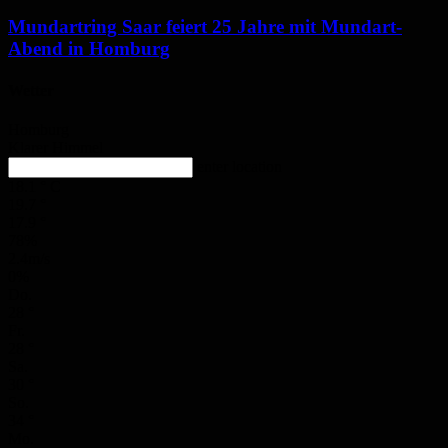
Mundartring Saar feiert 25 Jahre mit Mundart-
Abend in Homburg
Wetter
Homburg
Klarer Himmel
enter location
18.1
°
C
19.7
°
17.9
°
78%
2.4m/s
0%
Do.
28
°
Fr.
28
°
Sa.
30
°
So.
34
°
Mo.