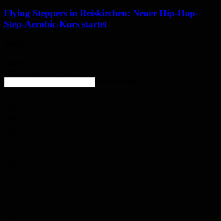
Flying Steppers in Reiskirchen: Neuer Hip-Hop-
Step-Aerobic-Kurs startet
Wetter
Homburg
Überwiegend bewölkt
enter location
18.1
°
C
18.1
°
18.1
°
60%
1.2m/s
54%
So.
35
°
Mo.
36
°
Di.
30
°
Mi.
32
°
Do.