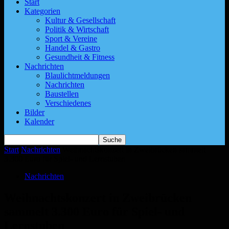
Start
Kategorien
Kultur & Gesellschaft
Politik & Wirtschaft
Sport & Vereine
Handel & Gastro
Gesundheit & Fitness
Nachrichten
Blaulichtmeldungen
Nachrichten
Baustellen
Verschiedenes
Bilder
Kalender
Start
Nachrichten
Weihnachtskonzert in Zweibrücken sammelt
3.300 Euro für Spiel- und Lernstuben
Nachrichten
Weihnachtskonzert in Zweibrücken
sammelt 3.300 Euro für Spiel- und
Lernstuben