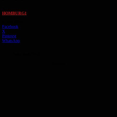
Von
HOMBURG1
-
4. Juni 2026
Facebook
X
Pinterest
WhatsApp
Foto: StadtZW/jj
Anzeige