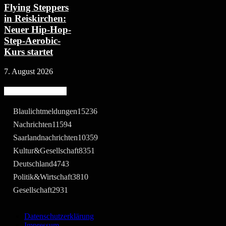
Flying Steppers
in Reiskirchen:
Neuer Hip-Hop-
Step-Aerobic-
Kurs startet
7. August 2026
Beliebte Kategorie
Blaulichtmeldungen
15236
Nachrichten
11594
Saarlandnachrichten
10359
Kultur&Gesellschaft
8351
Deutschland
4743
Politik&Wirtschaft
3810
Gesellschaft
2931
Datenschutzerklärung
Impressum