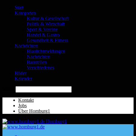
Start
Kategorien
Kultur & Gesellschaft
Politik & Wirtschaft
Sport & Vereine
Handel & Gastro
Gesundheit & Fitness
Nachrichten
Blaulichtmeldungen
Nachrichten
Baustellen
Verschiedenes
Bilder
Kalender
Suche
Kontakt
Jobs
Über Homburg1
Homburg1