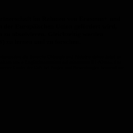
 Partnerschaft im Rahmen von Erasmus+ und
n der Europäischen Union gefördert wird,
a zu absolvieren. Gleichzeitig werden
) zu lernen und zu forschen.
besondere die Bereiche Chirurgie und Pädiatrie stehen dabei im
hysikum sowie Englischkenntnisse auf mindestens B1-Niveau. Für
Service Center der UdS bei Fragen und Bewerbungen beratend zur