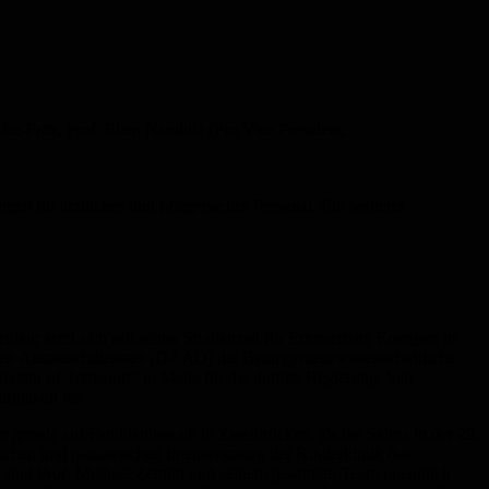
e-Fritz, Prof. Ellen Namhila (Pro Vice President,
en für ärztliches und pflegerisches Personal. Ein weiterer
ur setzt sich seit seiner Studienzeit für Erneuerbare Energien in
chen Austauschdienstes (DAAD) die Bauingenieurwissenschaftliche
ector of Transport“ in Malta für die dortige Regierung. Seit
ufgebaut hat.
 gerade auf Familienbesuch in Zweibrücken, als bei Selma in der 29.
en und pädiatrischen Intensivstation der Kinderklinik des
r sind Prof. Michael Zemlin und seinem gesamten Team unendlich