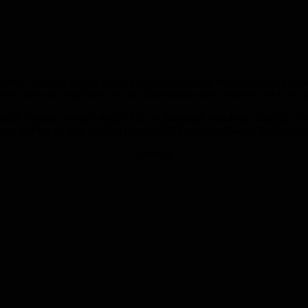
 Prof. Heinrich Semar, einem Bauingenieur mit jahrzehntelanger Erfahr
 einst betreute, inspirierte ihn, die Zusammenarbeit zwischen der Ud
ach Namibia reisen“, erklärt PD Dr. Nasenien Nourkami-Tutdibi, Oberä
ug werden ab dem zweiten Quartal 2025 erste namibische Studierend
Anzeige