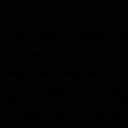
V.l.n.r.: Charline Schmitt, Dr. Emma Nghitanwa (Head of Depar
University of Namibia), Prof. Dr. Michael Zemlin, PD Dr. Nas
Foto: Nourkami-Tutdibi/ UKS
Neben der Ausbildung der Studierenden umfasst die Partnerschaft auch
Schwerpunkt liegt auf dem Ausbau der Pflegewissenschaften.
Hintergrund und Zukunftsperspektiven
Die Initiative für diese Kooperation ging von Prof. Heinrich Semar a
Afrika ein. Bereits in den Neunziger Jahren etablierte er in Burun
Fakultät der Universität von Burundi am Campus Kiriri. Auch in Malta 
2007/2008 arbeitet und lehrt er in Namibia, wo er ebenfalls eine Fak
In Namibia lernte Heinrich Semar seine Frau Selma kennen. 2018 wur
Schwangerschaftswoche die Wehen einsetzten. Die zwei Mädchen kamen
Universitätsklinikums des Saarlandes (UKS) versorgt. Für Heinrich