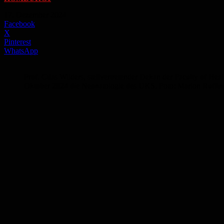
-
17. Dezember 2024
Facebook
X
Pinterest
WhatsApp
Prof. Cilas Wilders, stellvertretender Dekan der Faculty of Hea
Oktober 2024 die Neonatologie des UKS. Foto: Marion Ruffi