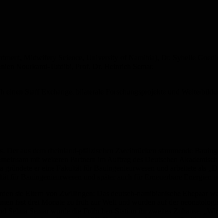
tment, Midwifery Science, University of Namibia), Dr. Sybelle Goedick
enien Nourkami-Tutdibi, Prof. Dr. Heinrich Semar.
 einen Staff Exchange, bilaterale Forschungsprojekte und Weiterbildung
us. Der aus dem rheinland-pfälzischen Zweibrücken stammende Bauingenie
di gemeinsam mit weiteren Partnern im Auftrag des Deutschen Akademis
gründete er eine Fakultät für Bauingenieurwesen und arbeitete als „Dir
ultät für Bauingenieurwesen und später auch für Erneuerbare Energien a
den sie Eltern von Zwillingen: Das deutsch-namibianische Ehepaar war
 fast drei Monate zu früh zur Welt und wurden auf der neonatologisch
 und Selma Semar wurde die Frühchen-Station ihr zweites Zuhause. „Wi