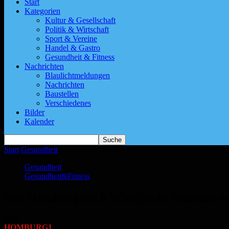
Start
Kategorien
Kultur & Gesellschaft
Politik & Wirtschaft
Sport & Vereine
Handel & Gastro
Gesundheit & Fitness
Nachrichten
Blaulichtmeldungen
Nachrichten
Baustellen
Verschiedenes
Bilder
Kalender
Start
Gesundheit
Von Homburg nach Windhoek: Studium mit Weitbli
Gesundheit
Gesundheit&Fitness
Von Homburg nach Windhoek: Studium mi
Von
HOMBURG1