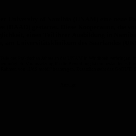
t der University of Namibia (UNAM) eine neue
s (DAAD) gestartet. Diese Kooperation, die vo
ichkeit, einen Teil ihrer Ausbildung in Namibi
, am Universitätsklinikum des Saarlandes (UKS
eile des Praktischen Jahres an der UNAM in Windhoek verbringen. Ins
inen möglich. Voraussetzung für die Bewerbung ist ein bestandenes P
im Rahmen von „UdS mobil“ beantragen. Zusätzlich steht das GoOUT! 
Anzeige