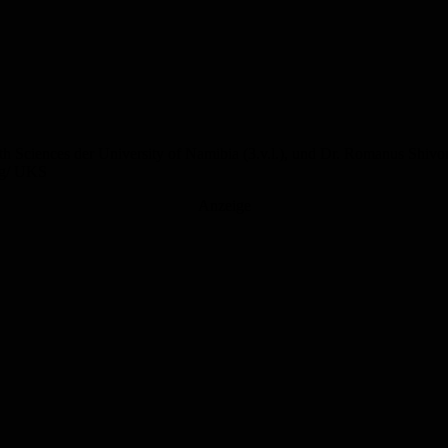
lth Sciences der University of Namibia (3.v.l.), und Dr. Romanus Shivo
ng/ UKS
Anzeige