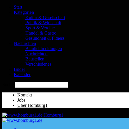
Start
Kategorien
Kultur & Gesellschaft
Politik & Wirtschaft
Sport & Vereine
Handel & Gastro
Gesundheit & Fitness
Nachrichten
Blaulichtmeldungen
Nachrichten
Baustellen
Verschiedenes
Bilder
Kalender
Suche
Kontakt
Jobs
Über Homburg1
Homburg1