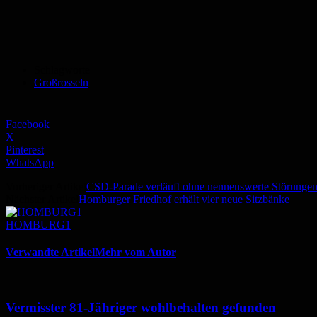
Schlagworte
Großrosseln
Facebook
X
Pinterest
WhatsApp
Vorheriger Artikel
CSD-Parade verläuft ohne nennenswerte Störunge
Nächster Artikel
Homburger Friedhof erhält vier neue Sitzbänke
HOMBURG1
Verwandte Artikel
Mehr vom Autor
Vermisster 81-Jähriger wohlbehalten gefunden