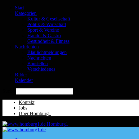
Start
Kategorien
Kultur & Gesellschaft
Politik & Wirtschaft
Sport & Vereine
Handel & Gastro
Gesundheit & Fitness
Nachrichten
Blaulichtmeldungen
Nachrichten
Baustellen
Verschiedenes
Bilder
Kalender
Suche
Kontakt
Jobs
Über Homburg1
Homburg1