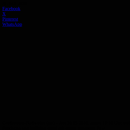
31. Mai 2026
Facebook
X
Pinterest
WhatsApp
Großrosseln-Naßweiler (ots) – Am 30.05.2026, gegen 19:10 Uhr, ereig
Parklücke und kollidiert dabei mit einem geparkten Pkw.