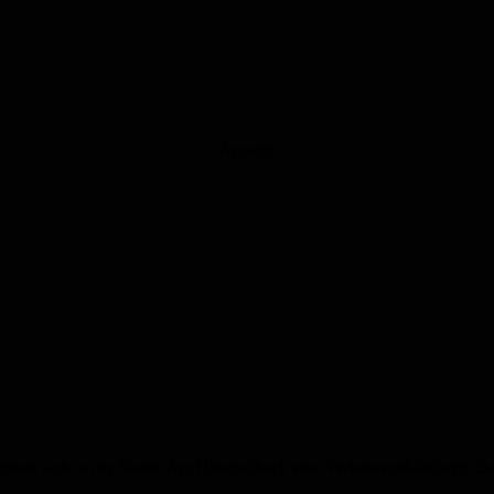
Anzeige
nete sich in der Straße Am Hirschelheck eine Verkehrsunfallflucht. Da