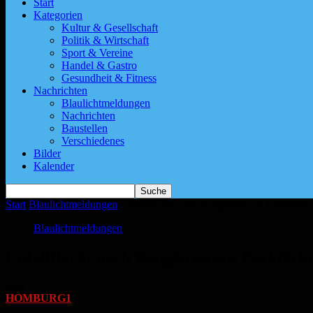
Start
Kategorien
Kultur & Gesellschaft
Politik & Wirtschaft
Sport & Vereine
Handel & Gastro
Gesundheit & Fitness
Nachrichten
Blaulichtmeldungen
Nachrichten
Baustellen
Verschiedenes
Bilder
Kalender
Start
Blaulichtmeldungen
Unfallflucht nach Rangieren aus Parklücke
Blaulichtmeldungen
Unfallflucht nach Rangieren aus Parklück
Von
HOMBURG1
-