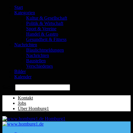
Start
Kategorien
Kultur & Gesellschaft
Politik & Wirtschaft
Sport & Vereine
Handel & Gastro
Gesundheit & Fitness
Nachrichten
Blaulichtmeldungen
Nachrichten
Baustellen
Verschiedenes
Bilder
Kalender
Suche
Kontakt
Jobs
Über Homburg1
Homburg1