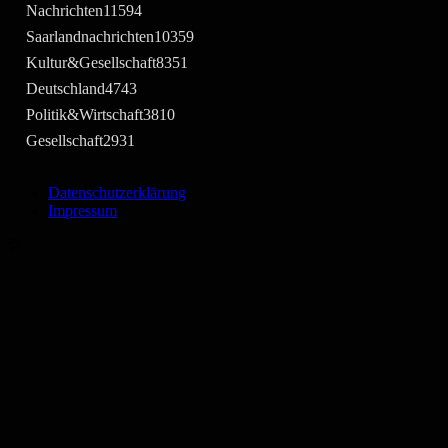
Nachrichten
11594
Saarlandnachrichten
10359
Kultur&Gesellschaft
8351
Deutschland
4743
Politik&Wirtschaft
3810
Gesellschaft
2931
Datenschutzerklärung
Impressum
©