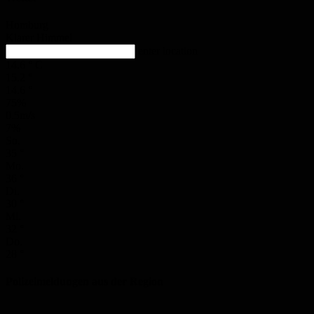
Homburg
Klarer Himmel
enter location
14.6
°
C
15.2
°
14.6
°
75%
0.5m/s
7%
So.
35
°
Mo.
36
°
Di.
30
°
Mi.
32
°
Do.
28
°
Polizeimeldungen aus der Region