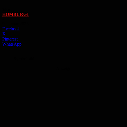
Von
HOMBURG1
-
9. Januar 2025
Facebook
X
Pinterest
WhatsApp
Symbolbild
Anzeige