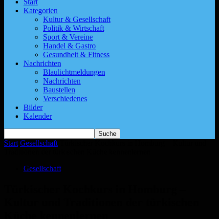
Start
Kategorien
Kultur & Gesellschaft
Politik & Wirtschaft
Sport & Vereine
Handel & Gastro
Gesundheit & Fitness
Nachrichten
Blaulichtmeldungen
Nachrichten
Baustellen
Verschiedenes
Bilder
Kalender
Start
Gesellschaft
Türkischer Kochkurs in Homburg – Kultur und
Traditionen der türkischen Küche kennenlernen
Gesellschaft
Türkischer Kochkurs in Homburg –
Kultur und Traditionen der türkischen
Küche kennenlernen