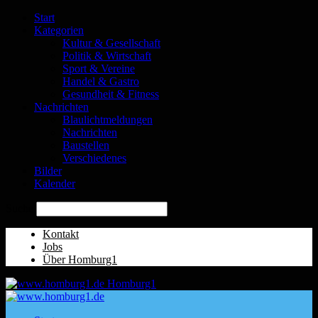
Start
Kategorien
Kultur & Gesellschaft
Politik & Wirtschaft
Sport & Vereine
Handel & Gastro
Gesundheit & Fitness
Nachrichten
Blaulichtmeldungen
Nachrichten
Baustellen
Verschiedenes
Bilder
Kalender
Suche
Kontakt
Jobs
Über Homburg1
Homburg1