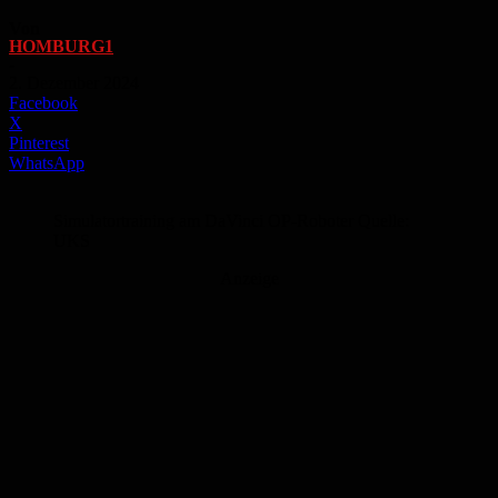
Von
HOMBURG1
-
2. Dezember 2024
Facebook
X
Pinterest
WhatsApp
Simulatortraining am DaVinci OP-Roboter Quelle:
UKS
Anzeige