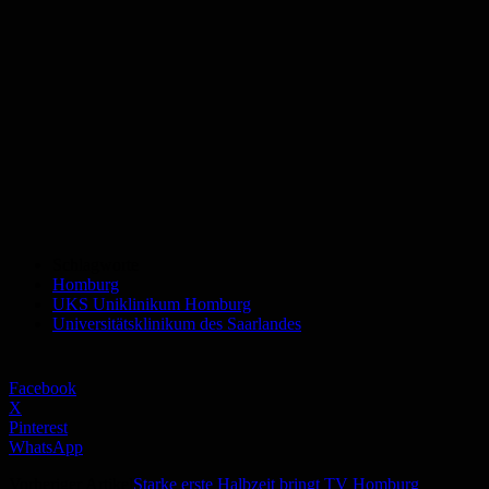
Schlagworte
Homburg
UKS Uniklinikum Homburg
Universitätsklinikum des Saarlandes
Facebook
X
Pinterest
WhatsApp
Vorheriger Artikel
Starke erste Halbzeit bringt TV Homburg