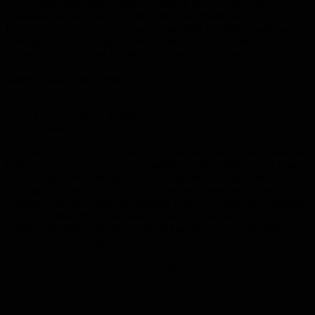
Zu den bisherigen Meilensteinen gehören die erste robotische
Blasenkarzinom-Operation 2008, die erste robotische
Nierentransplantation 2016 sowie über 8500 Eingriffe insgesamt.
„Weniger Blutverlust, geringere Schmerzen, eine schnellere
Genesung und kürzere Klinikaufenthalte sind nur einige der
Vorteile, die wir durch diese Technologie unseren Patienten bieten
können“, sagt Prof. Siemer.
Prof. Dr. Stefan Siemer
Quelle: UKS
Erstmals wurde Ende November im Saarland eine roboter-assistierte
Leberoperation erfolgreich durchgeführt. Dabei arbeitete das Team
des Robotik-Zentrums eng mit der Allgemeinchirurgie unter der
Leitung von Prof. Dr. Matthias Glanemann zusammen. Über
winzige Schnitte wurden Instrumente in die Bauchhöhle eingeführt,
um mit höchster Präzision einen Tumor zu entfernen. „Der Eingriff
verlief reibungslos, und die Patientin konnte bereits sechs Tage
später die Klinik verlassen“, so Glanemann.
Anzeige