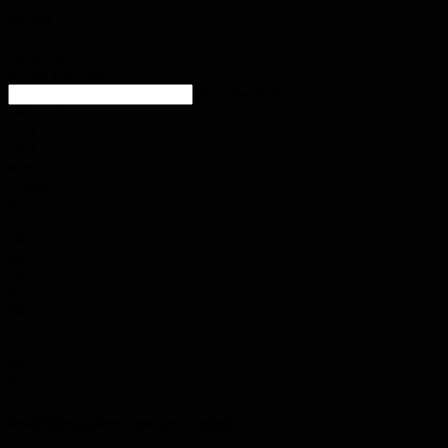
Wetter
Homburg
Klarer Himmel
enter location
16.3
°
C
17.4
°
16.3
°
87%
1.2m/s
0%
Do.
29
°
Fr.
30
°
Sa.
30
°
So.
33
°
Mo.
31
°
Polizeimeldungen aus der Region