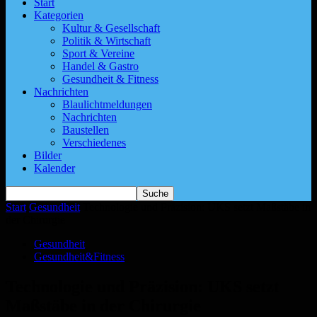
Start
Kategorien
Kultur & Gesellschaft
Politik & Wirtschaft
Sport & Vereine
Handel & Gastro
Gesundheit & Fitness
Nachrichten
Blaulichtmeldungen
Nachrichten
Baustellen
Verschiedenes
Bilder
Kalender
Start
Gesundheit
Technologie und Präzision: UKS setzt Maßstäbe in
der Chirurgie
Gesundheit
Gesundheit&Fitness
Technologie und Präzision: UKS setzt
Maßstäbe in der Chirurgie