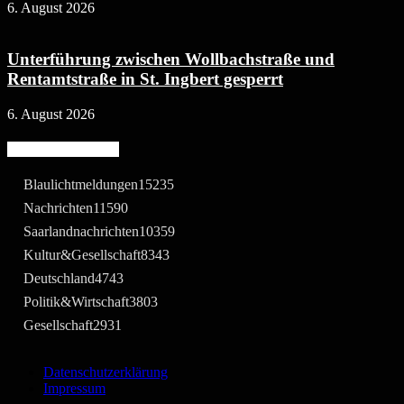
6. August 2026
Unterführung zwischen Wollbachstraße und
Rentamtstraße in St. Ingbert gesperrt
6. August 2026
Beliebte Kategorie
Blaulichtmeldungen
15235
Nachrichten
11590
Saarlandnachrichten
10359
Kultur&Gesellschaft
8343
Deutschland
4743
Politik&Wirtschaft
3803
Gesellschaft
2931
Datenschutzerklärung
Impressum