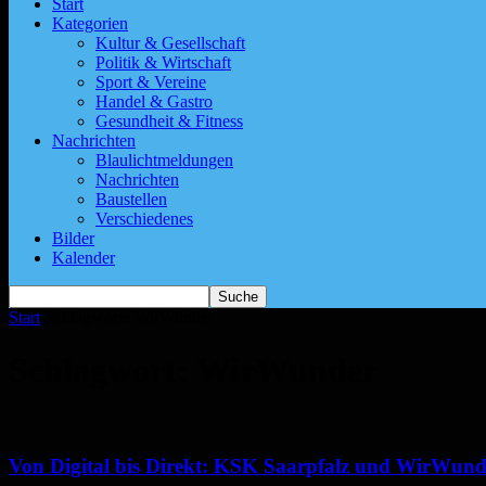
Start
Kategorien
Kultur & Gesellschaft
Politik & Wirtschaft
Sport & Vereine
Handel & Gastro
Gesundheit & Fitness
Nachrichten
Blaulichtmeldungen
Nachrichten
Baustellen
Verschiedenes
Bilder
Kalender
Start
Schlagworte
WirWunder
Schlagwort: WirWunder
Von Digital bis Direkt: KSK Saarpfalz und WirWunde