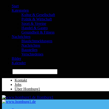
Start
Kategorien
Kultur & Gesellschaft
Politik & Wirtschaft
Sport & Vereine
Handel & Gastro
Gesundheit & Fitness
Nachrichten
Blaulichtmeldungen
Nachrichten
Baustellen
Verschiedenes
Bilder
Kalender
Suche
Kontakt
Jobs
Über Homburg1
Homburg1