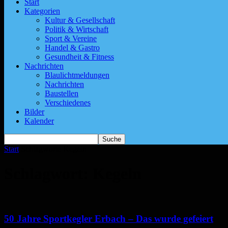
Start
Kategorien
Kultur & Gesellschaft
Politik & Wirtschaft
Sport & Vereine
Handel & Gastro
Gesundheit & Fitness
Nachrichten
Blaulichtmeldungen
Nachrichten
Baustellen
Verschiedenes
Bilder
Kalender
Start
Schlagworte
Kegeln
Schlagwort: Kegeln
50 Jahre Sportkegler Erbach – Das wurde gefeiert