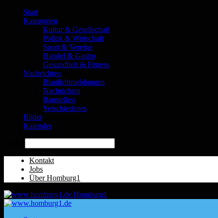
Start
Kategorien
Kultur & Gesellschaft
Politik & Wirtschaft
Sport & Vereine
Handel & Gastro
Gesundheit & Fitness
Nachrichten
Blaulichtmeldungen
Nachrichten
Baustellen
Verschiedenes
Bilder
Kalender
Suche
Kontakt
Jobs
Über Homburg1
Homburg1