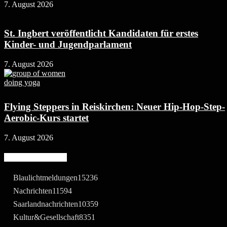
7. August 2026
St. Ingbert veröffentlicht Kandidaten für erstes
Kinder- und Jugendparlament
7. August 2026
Flying Steppers in Reiskirchen: Neuer Hip-Hop-Step-
Aerobic-Kurs startet
7. August 2026
Beliebte Kategorie
Blaulichtmeldungen
15236
Nachrichten
11594
Saarlandnachrichten
10359
Kultur&Gesellschaft
8351