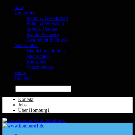
Start
Kategorien
Kultur & Gesellschaft
Politik & Wirtschaft
Sport & Vereine
Handel & Gastro
Gesundheit & Fitness
Nachrichten
Blaulichtmeldungen
Nachrichten
Baustellen
Verschiedenes
Bilder
Kalender
Suche
Kontakt
Jobs
Über Homburg1
Homburg1