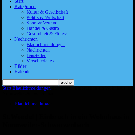
Start
Kategorien
Kultur & Gesellschaft
Politik & Wirtschaft
Sport & Vereine
Handel & Gastro
Gesundheit & Fitness
Nachrichten
Blaulichtmeldungen
Nachrichten
Baustellen
Verschiedenes
Bilder
Kalender
Start
Blaulichtmeldungen
St.Wendel | Einbruch in ein Wohnhaus in
Nonnweiler-Schwarzenbach
Blaulichtmeldungen
St.Wendel | Einbruch in ein Wohnhaus in
Nonnweiler-Schwarzenbach