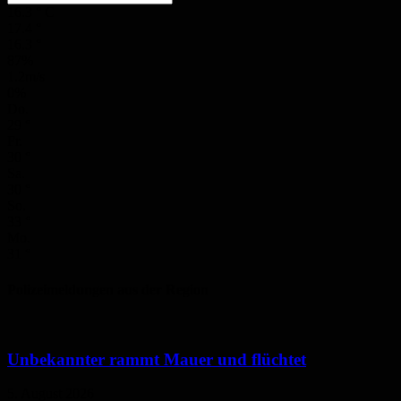
16.3
°
C
17.4
°
16.3
°
87%
1.2m/s
0%
Do.
29
°
Fr.
30
°
Sa.
30
°
So.
33
°
Mo.
31
°
Polizeimeldungen aus der Region
Unbekannter rammt Mauer und flüchtet
5. August 2026