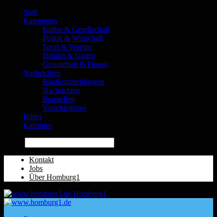
Start
Kategorien
Kultur & Gesellschaft
Politik & Wirtschaft
Sport & Vereine
Handel & Gastro
Gesundheit & Fitness
Nachrichten
Blaulichtmeldungen
Nachrichten
Baustellen
Verschiedenes
Bilder
Kalender
Suche
Kontakt
Jobs
Über Homburg1
Homburg1