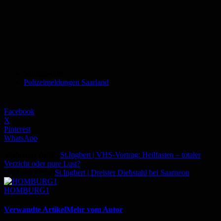
Schlagworte
Polizeimeldungen Saarland
Facebook
X
Pinterest
WhatsApp
Vorheriger Artikel
St.Ingbert | VHS-Vortrag: Heilfasten – totaler
Verzicht oder pure Lust?
Nächster Artikel
St.Ingbert | Dreister Diebstahl bei Saarneon
HOMBURG1
Verwandte Artikel
Mehr vom Autor