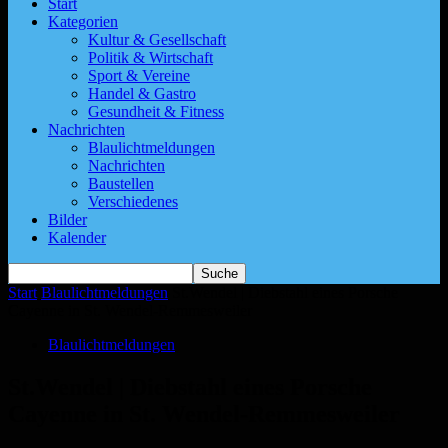
Start
Kategorien
Kultur & Gesellschaft
Politik & Wirtschaft
Sport & Vereine
Handel & Gastro
Gesundheit & Fitness
Nachrichten
Blaulichtmeldungen
Nachrichten
Baustellen
Verschiedenes
Bilder
Kalender
Start
Blaulichtmeldungen
St.Wendel | Diebstahl eines Porsche
Cayenne in St. Wendel-Remmesweiler
Blaulichtmeldungen
St.Wendel | Diebstahl eines Porsche
Cayenne in St. Wendel-Remmesweiler