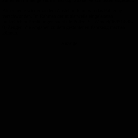
auf einem Firmengelände in der o.g. Straße verschlossen abgestellt.
Als er heute wieder zu dem Abstellort kam, war das Fahrzeug
verschwunden. Im Rahmen der mittlerweile eingeleiteten
polizeilichen Ermittlungen sucht die Polizei St. Wendel(06851/898-
0) Zeugen, die Angaben zu dem gestohlenen Fahrzeug machen
können.
Anzeige