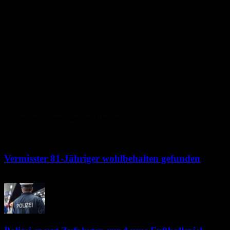
64%
Fr.
27
°
Sa.
32
°
So.
36
°
Mo.
35
°
Di.
31
°
Polizeimeldungen aus der Region
Vermisster 81-Jähriger wohlbehalten gefunden
6. August 2026