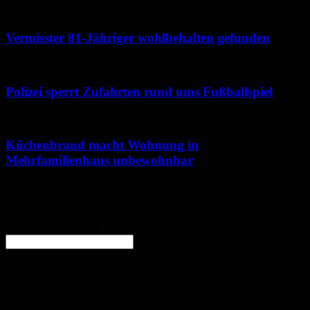
Vermisster 81-Jähriger wohlbehalten gefunden
Polizei sperrt Zufahrten rund ums Fußballspiel
Küchenbrand macht Wohnung in
Mehrfamilienhaus unbewohnbar
Wetter
Homburg
Überwiegend bewölkt
enter location
25.8
°
C
28.1
°
25.7
°
31%
2.9m/s