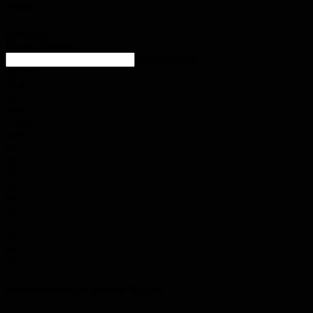
Wetter
Homburg
Klarer Himmel
enter location
14.7
°
C
16.4
°
14.7
°
66%
3.5m/s
10%
Sa.
32
°
So.
36
°
Mo.
35
°
Di.
29
°
Mi.
16
°
Polizeimeldungen aus der Region