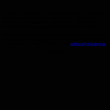
In seltener Geschlossenheit erhaltene Bürgerhäuser, Fabrikanlagen
und Gotteshäuser stehen dabei ebenso auf dem Programm wie
Bruderkrieg und Alltagsleben, Kaiserkult und Klassenkampf:
verblüffende Einblicke und ungewöhnliche Ausblicke inklusive.
Treffpunkt ist vor dem Rathaus. Der Stadtspaziergang ist kostenfrei.
Weitere Infos bei Melanie Fritsch, Abteilung Biosphäre, Fachkräfte
und Tourismus, Tel: 06894/13-730, E-Mail:
mfritsch@st-ingbert.de
.
Anzeige