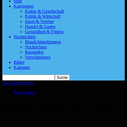
Start
Kategorien
Kultur & Gesellschaft
Politik & Wirtschaft
Sport & Vereine
Handel & Gastro
Gesundheit & Fitness
Nachrichten
Blaulichtmeldungen
Nachrichten
Baustellen
Verschiedenes
Bilder
Kalender
Start
Nachrichten
St.Ingbert | Rundgang: Auf Weisgerbers Spuren…
Nachrichten
St.Ingbert | Rundgang: Auf Weisgerbers
Spuren…
Von