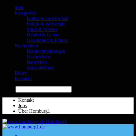
Start
Kategorien
Kultur & Gesellschaft
Politik & Wirtschaft
Sport & Vereine
Handel & Gastro
Gesundheit & Fitness
Nachrichten
Blaulichtmeldungen
Nachrichten
Baustellen
Verschiedenes
Bilder
Kalender
Suche
Kontakt
Jobs
Über Homburg1
Homburg1