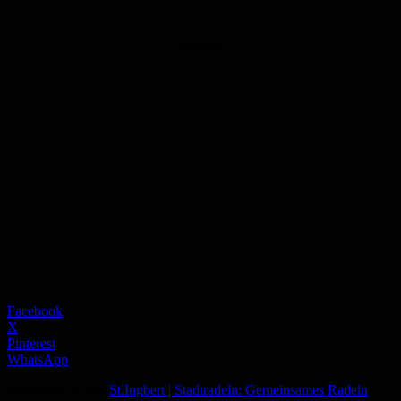
Anzeige
Facebook
X
Pinterest
WhatsApp
Vorheriger Artikel
St.Ingbert | Stadtradeln: Gemeinsames Radeln