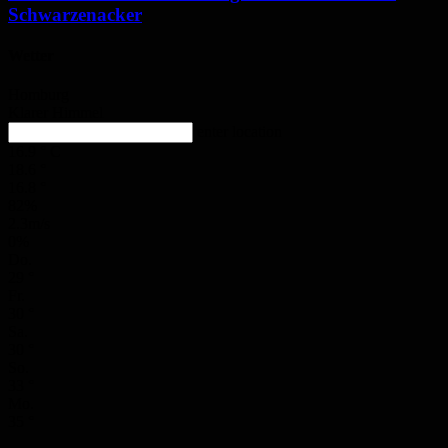
Schwarzenacker
Wetter
Homburg
Klarer Himmel
enter location
16.9
°
C
18.6
°
16.8
°
82%
2.3m/s
0%
Do.
29
°
Fr.
30
°
Sa.
30
°
So.
33
°
Mo.
35
°