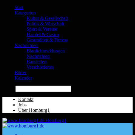
Start
Kategorien
Kultur & Gesellschaft
Politik & Wirtschaft
Sport & Vereine
Handel & Gastro
Gesundheit & Fitness
Nachrichten
Blaulichtmeldungen
Nachrichten
Baustellen
Verschiedenes
Bilder
Kalender
Suche
Kontakt
Jobs
Über Homburg1
Homburg1