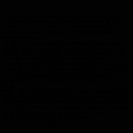
Am Mittwoch, 2. Dezember, um 19:30 Uhr, findet eine Lesung des
St. Ingberter Literaturforums in der Stadtbücherei St. Ingbert,
Kaiserstr. 71, statt. Ralph Dutli liest aus seinem Roman „Die
Liebenden von Mantua“, der auf der Longlist des Deutschen
Buchpreises stand.
Als 2007 die aus der Jungsteinzeit stammenden Skelette zweier
junger Menschen bei der Stadt Mantua ausgegraben wurden, gingen
die Bilder um die Welt. „Romeo und Julia aus der Steinzeit“ – so
lautete die Sensationsmeldung. Dann kamen die Krise und der
„verfluchte Frühling“, das Erdbeben im Mai 2012. „Die Liebenden
Von Mantua“ ist ein Roman über die Erdbebenzonen des Lebens,
über eine neue Liebesutopie, über Religion und Renaissance, den
unsicheren Status der Wirklichkeit und die unheimliche Macht der
Schrift.
Ralph Dutli lebt als freier Autor in Heidelberg. Er studierte in Zürich
und Paris Romanistik und Russistik. Für seinen Roman „Soutines
letzte Fahrt“ wurde er mit dem Rheingau Literaturpreis, dem Preis
der LiteraTour Nord und dem Düsseldorfer Literaturpreis gewürdigt.
Das St. Ingberter Literaturforum lädt zu dieser Lesung in die
Stadtbücherei St. Ingbert ein. Der Eintritt ist frei.
Info: Stadtbücherei, Tel. 06894/9225711.