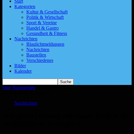
Start
Kategorien
Kultur & Gesellschaft
Politik & Wirtschaft
Sport & Vereine
Handel & Gastro
Gesundheit & Fitness
Nachrichten
Blaulichtmeldungen
Nachrichten
Baustellen
Verschiedenes
Bilder
Kalender
Start
Nachrichten
St.Ingbert | Lesung mit Ralph Dutli in der
Stadtbücherei St. Ingbert
Nachrichten
St.Ingbert | Lesung mit Ralph Dutli in der
Stadtbücherei St. Ingbert