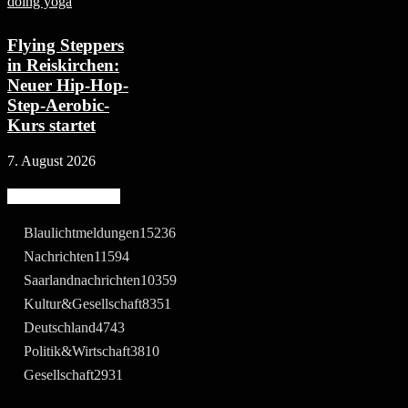
Flying Steppers
in Reiskirchen:
Neuer Hip-Hop-
Step-Aerobic-
Kurs startet
7. August 2026
Beliebte Kategorie
Blaulichtmeldungen
15236
Nachrichten
11594
Saarlandnachrichten
10359
Kultur&Gesellschaft
8351
Deutschland
4743
Politik&Wirtschaft
3810
Gesellschaft
2931