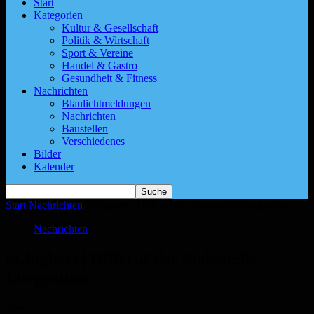
Start
Kategorien
Kultur & Gesellschaft
Politik & Wirtschaft
Sport & Vereine
Handel & Gastro
Gesundheit & Fitness
Nachrichten
Blaulichtmeldungen
Nachrichten
Baustellen
Verschiedenes
Bilder
Kalender
Start
Nachrichten
St.Ingbert | Hilferuf der Stabsstelle Integration
Nachrichten
St.Ingbert | Hilferuf der Stabsstelle
Integration
Von