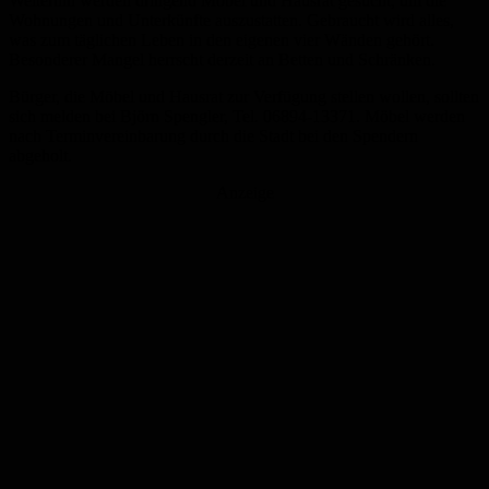
Weiterhin werden dringend Möbel und Hausrat gesucht, um die
Wohnungen und Unterkünfte auszustatten. Gebraucht wird alles,
was zum täglichen Leben in den eigenen vier Wänden gehört.
Besonderer Mangel herrscht derzeit an Betten und Schränken.
Bürger, die Möbel und Hausrat zur Verfügung stellen wollen, sollten
sich melden bei Björn Spengler, Tel. 06894-13371. Möbel werden
nach Terminvereinbarung durch die Stadt bei den Spendern
abgeholt.
Anzeige