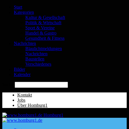
Start
Kategorien
Kultur & Gesellschaft
Politik & Wirtschaft
Sport & Vereine
Handel & Gastro
Gesundheit & Fitness
Nachrichten
Blaulichtmeldungen
Nachrichten
Baustellen
Verschiedenes
Bilder
Kalender
Suche
Kontakt
Jobs
Über Homburg1
Homburg1