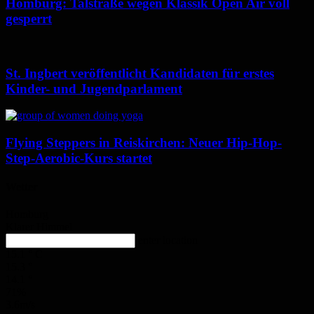
Homburg: Talstraße wegen Klassik Open Air voll
gesperrt
St. Ingbert veröffentlicht Kandidaten für erstes
Kinder- und Jugendparlament
Flying Steppers in Reiskirchen: Neuer Hip-Hop-
Step-Aerobic-Kurs startet
Wetter
Homburg
Klarer Himmel
enter location
15.1
°
C
15.3
°
14.1
°
71%
3.6m/s