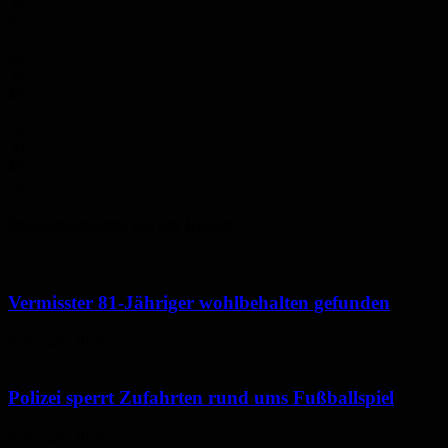
3%
Sa.
33
°
So.
34
°
Mo.
35
°
Di.
30
°
Mi.
30
°
Polizeimeldungen aus der Region
Vermisster 81-Jähriger wohlbehalten gefunden
6. August 2026
Polizei sperrt Zufahrten rund ums Fußballspiel
6. August 2026