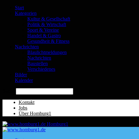
Start
Kategorien
Kultur & Gesellschaft
Politik & Wirtschaft
Sport & Vereine
Handel & Gastro
Gesundheit & Fitness
Nachrichten
Blaulichtmeldungen
Nachrichten
Baustellen
Verschiedenes
Bilder
Kalender
Suche
Kontakt
Jobs
Über Homburg1
Homburg1