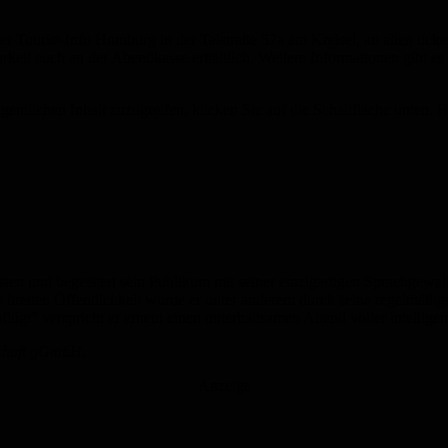
der Tourist-Info Homburg in der Tals
traße 57a am Kreisel, an allen ticket
keit auch an der Abendkasse erhältlich. Weitere Informationen gibt e
gentlichen Inhalt zuzugreifen, klicken Sie auf die Schaltfläche unten. 
sten und begeistert sein Publikum mit seiner einzigartigen Sprachge
r breiten Öffentlichkeit wurde er unter anderem durch seine regelmäßi
ügt“ verspricht er erneut einen unterhaltsamen Abend voller intelligent
lschaft gGmbH.
Anzeige