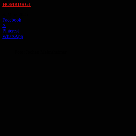
HOMBURG1
-
3. März 2025
Facebook
X
Pinterest
WhatsApp
Foto: Jochen Malmsheimer