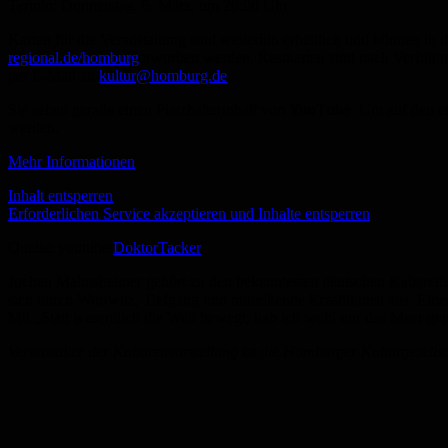
Termin:
Donnerstag, 6. März, um 20:00 Uhr
Karten für die Veranstaltung sind weiterhin erhältlich und können in 
regional.de/homburg
erworben werden. Restkarten sind nach Verfügbar
per E-Mail an
kultur@homburg.de
.
Sie sehen gerade einen Platzhalterinhalt von
YouTube
. Um auf den ei
werden.
Mehr Informationen
Inhalt entsperren
Erforderlichen Service akzeptieren und Inhalte entsperren
Quelle: youtube/
DoktorTacker
Jochen
Malmsheimer
gehört zu den bekanntesten deutschen Kabaretti
sich durch Wortwitz, Tiefgang und mitreißende Erzählkunst aus. Eine
Mit „Statt wesentlich die Welt bewegt,
hab
ich wohl nur das Meer gepfl
Veranstalter der Kabarettvorstellung ist die Homburger Kulturgesel