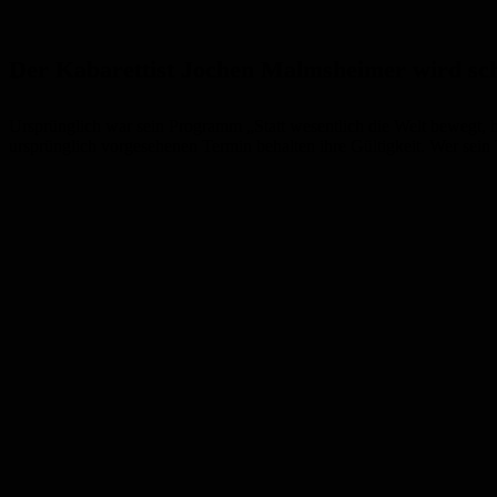
Der Kabarettist Jochen
Malmsheimer
wird sc
Ursprünglich war sein Programm „Statt wesentlich die Welt bewegt,
ursprünglich vorgesehenen Termin behalten ihre Gü
ltigkeit.
Wer sein 