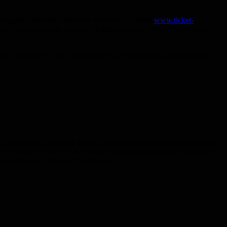
 r
egional-Vorverkaufsstellen sowie online unter
www.ticket-
s bei der Tourist-Info unter der Telefonnummer 06841/101-820 oder
Bitte beachten Sie, dass dabei Daten an Drittanbieter weitergegeben
walt und seinem pointierten Humor. Seine Bühnenprogramme zeichnen
gen Auftritte in der ZDF-Sendung „Neues aus der Anstalt“ bekannt.
er Satire und brillanter Wortspiele.