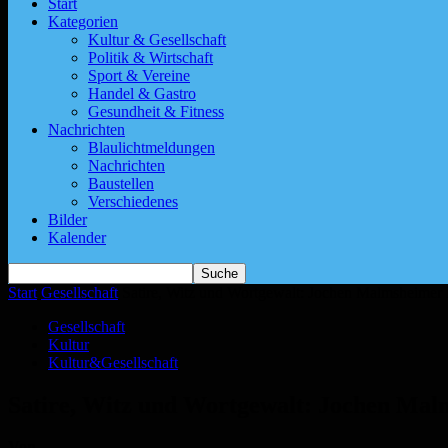
Start
Kategorien
Kultur & Gesellschaft
Politik & Wirtschaft
Sport & Vereine
Handel & Gastro
Gesundheit & Fitness
Nachrichten
Blaulichtmeldungen
Nachrichten
Baustellen
Verschiedenes
Bilder
Kalender
Start
Gesellschaft
Satire, Witz und Wortgewalt: Jochen Malmsheimer 
Gesellschaft
Kultur
Kultur&Gesellschaft
Satire, Witz und Wortgewalt: Jochen Mal
Von