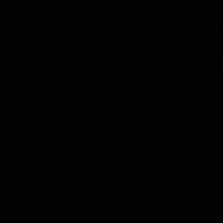
hon bald im Kulturzentru
m Saalbau in Homburg
hab
ich wohl nur das Meer gepflügt“ für September 2024 geplant, m
uss
Ticket nicht nutzen kann, hat die Möglichkeit, dieses bei der Homburg
Anzeige