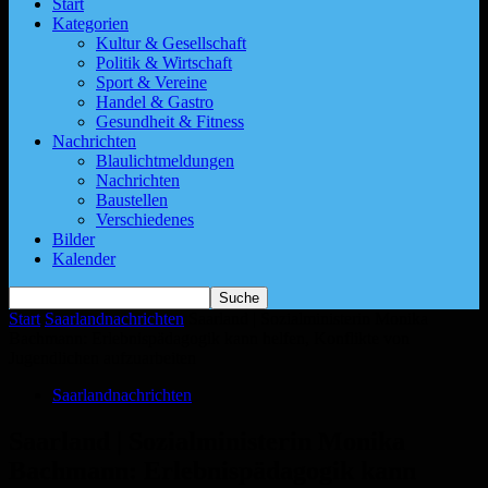
Start
Kategorien
Kultur & Gesellschaft
Politik & Wirtschaft
Sport & Vereine
Handel & Gastro
Gesundheit & Fitness
Nachrichten
Blaulichtmeldungen
Nachrichten
Baustellen
Verschiedenes
Bilder
Kalender
Start
Saarlandnachrichten
Saarland | Sozialministerin Monika
Bachmann: Erlebnispädagogik kann helfen, Konflikte von
Jugendlichen aufzuarbeiten
Saarlandnachrichten
Saarland | Sozialministerin Monika
Bachmann: Erlebnispädagogik kann