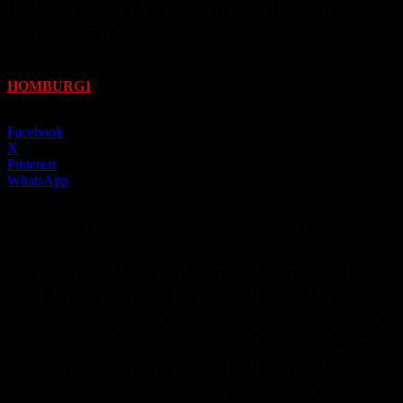
helfen, Konflikte von Jugendlichen
aufzuarbeiten
Von
HOMBURG1
-
17. März 2016
Facebook
X
Pinterest
WhatsApp
HOMBURG1 | SAARLAND NACHRICHTEN
„Erlebnispädagogik kann sicher nicht alle
Probleme im Bereich der Pädagogik lösen,
aber sie ist ein gutes Werkzeug, um Konflikte
innerhalb einer Gruppe gleichaltriger oder
generationenübergreifend aufzuarbeiten,
sagte Sozialministerin Monika Bachmann