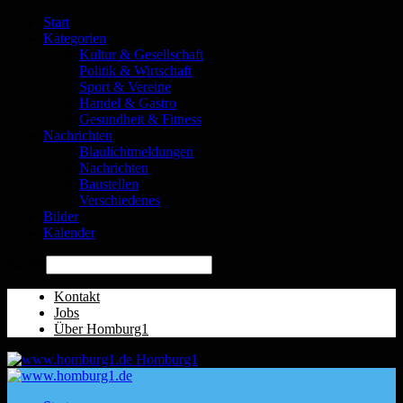
Start
Kategorien
Kultur & Gesellschaft
Politik & Wirtschaft
Sport & Vereine
Handel & Gastro
Gesundheit & Fitness
Nachrichten
Blaulichtmeldungen
Nachrichten
Baustellen
Verschiedenes
Bilder
Kalender
Suche
Kontakt
Jobs
Über Homburg1
Homburg1