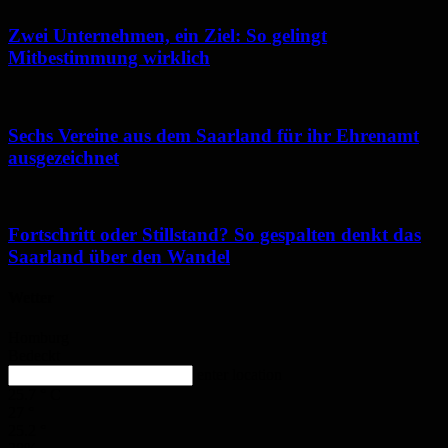
Zwei Unternehmen, ein Ziel: So gelingt
Mitbestimmung wirklich
Sechs Vereine aus dem Saarland für ihr Ehrenamt
ausgezeichnet
Fortschritt oder Stillstand? So gespalten denkt das
Saarland über den Wandel
Wetter
Homburg
Bedeckt
enter location
25.7
°
C
27
°
25.2
°