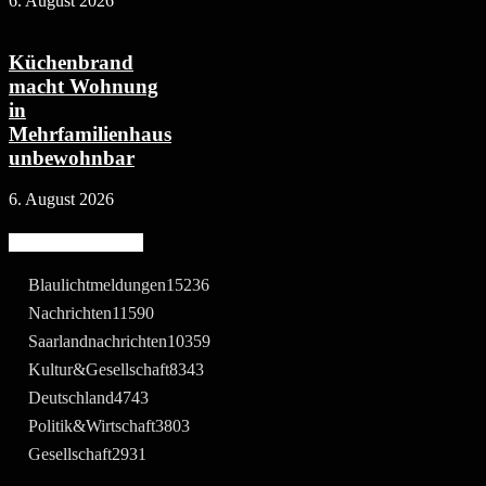
6. August 2026
Küchenbrand
macht Wohnung
in
Mehrfamilienhaus
unbewohnbar
6. August 2026
Beliebte Kategorie
Blaulichtmeldungen
15236
Nachrichten
11590
Saarlandnachrichten
10359
Kultur&Gesellschaft
8343
Deutschland
4743
Politik&Wirtschaft
3803
Gesellschaft
2931