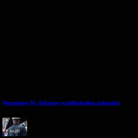
38%
5.8m/s
94%
Do.
28
°
Fr.
30
°
Sa.
30
°
So.
33
°
Mo.
33
°
Polizeimeldungen aus der Region
Vermisster 81-Jähriger wohlbehalten gefunden
6. August 2026