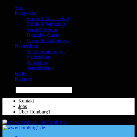
Start
Kategorien
Kultur & Gesellschaft
Politik & Wirtschaft
Sport & Vereine
Handel & Gastro
Gesundheit & Fitness
Nachrichten
Blaulichtmeldungen
Nachrichten
Baustellen
Verschiedenes
Bilder
Kalender
Suche
Kontakt
Jobs
Über Homburg1
Homburg1