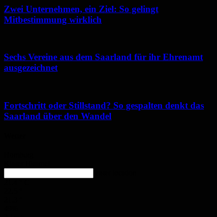
Zwei Unternehmen, ein Ziel: So gelingt
Mitbestimmung wirklich
Sechs Vereine aus dem Saarland für ihr Ehrenamt
ausgezeichnet
Fortschritt oder Stillstand? So gespalten denkt das
Saarland über den Wandel
Wetter
Homburg
Klarer Himmel
enter location
21.4
°
C
22.5
°
21.3
°
49%