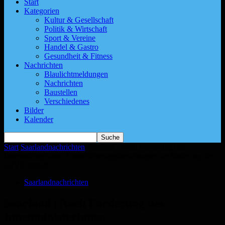
Start
Kategorien
Kultur & Gesellschaft
Politik & Wirtschaft
Sport & Vereine
Handel & Gastro
Gesundheit & Fitness
Nachrichten
Blaulichtmeldungen
Nachrichten
Baustellen
Verschiedenes
Bilder
Kalender
Start
Saarlandnachrichten
Saarland | Nach Forderung des
Innenministeriums: Konsolidierungsbeauftragter zur Sanierung des
LSVS bestellt
Saarlandnachrichten
Saarland | Nach Forderung des
Innenministeriums: