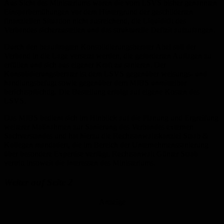
Aus Sicht des Ministeriums waren die vom LSVS bisher genannten
Einsparbemühungen vor dem Hintergrund der geschilderten
finanziellen Situation nicht ausreichend, die Liquidität des
Verbandes sicherzustellen und das strukturelle Defizit aufzufangen.
Durch den beauftragten Konsolidierungsberater Abel soll der
Verband in die Lage versetzt werden, die geforderten Auflagen zu
erfüllen und sich aus eigener Kraft zu sanieren. Der
Konsolidierungsberater ist dem LSVS gegenüber weisungs- und
handlungsbefugt sowie gegenüber dem MIBS unmittelbar
berichtspflichtig. Die Bestellung erfolgt auf eigene Kosten des
LSVS.
Das MIBS bedient sich im Hinblick auf die Planung und Ergreifung
weiterer Maßnahmen zur Sanierung des Verbandes externen
Sachverstandes und hat hierzu die Rechtsanwaltskanzlei Staab &
Kollegen mandatiert, die im Bereich der Unternehmenssanierung
über besondere Expertise verfügt. Rechtsanwalt Günter Staab
vertritt insoweit die Interessen des Ministeriums.
Weiter auf Seite 2
Anzeige