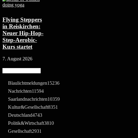
Flying Steppers
in Reiskirchen:
Neuer Hip-Hop-
Step-Aerobic-
Kurs startet
7. August 2026
Beliebte Kategorie
Blaulichtmeldungen
15236
Nachrichten
11594
Saarlandnachrichten
10359
Kultur&Gesellschaft
8351
Deutschland
4743
Politik&Wirtschaft
3810
Gesellschaft
2931