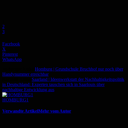
1
2
3
Facebook
X
Pinterest
WhatsApp
Vorheriger Artikel
Homburg | Grundschule Bruchhof nur noch über
Handynummer erreichbar
Nächster Artikel
Saarland | Ideenwerkstatt der Nachhaltigkeitspolitik
in Deutschland: Experten tauschen sich in Saarlouis über
nachhaltige Entwicklung aus
HOMBURG1
Verwandte Artikel
Mehr vom Autor