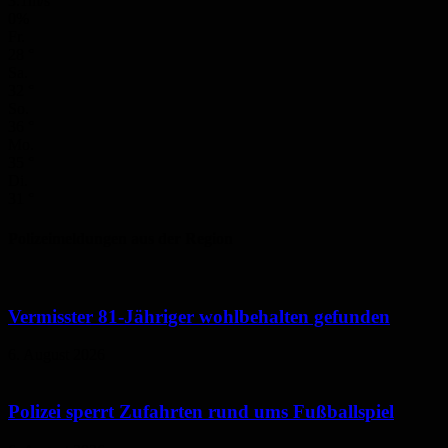
3.1m/s
0%
Fr.
28
°
Sa.
32
°
So.
36
°
Mo.
35
°
Di.
31
°
Polizeimeldungen aus der Region
Vermisster 81-Jähriger wohlbehalten gefunden
6. August 2026
Polizei sperrt Zufahrten rund ums Fußballspiel