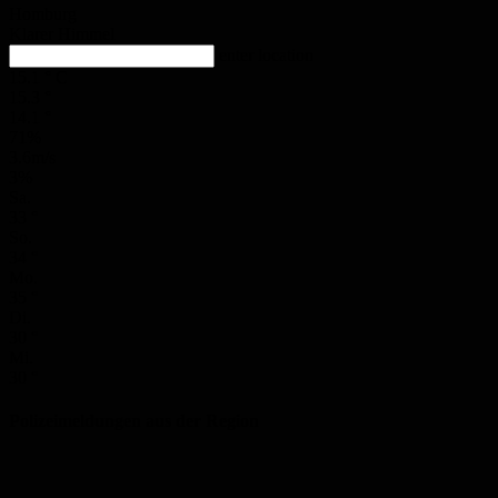
Homburg
Klarer Himmel
enter location
15.1
°
C
15.3
°
14.1
°
71%
3.6m/s
3%
Sa.
33
°
So.
34
°
Mo.
35
°
Di.
30
°
Mi.
30
°
Polizeimeldungen aus der Region