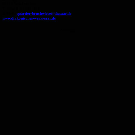
66121 Saarbrücken
Telefon 0175 3829079
E-Mail:
quartier-bruchwiese@dwsaar.de
www.diakonisches-werk-saar.de
Anzeige