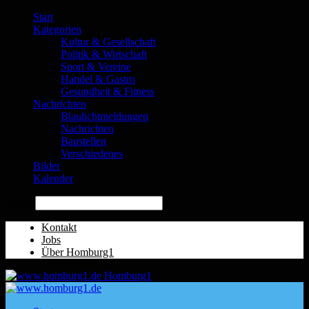
Start
Kategorien
Kultur & Gesellschaft
Politik & Wirtschaft
Sport & Vereine
Handel & Gastro
Gesundheit & Fitness
Nachrichten
Blaulichtmeldungen
Nachrichten
Baustellen
Verschiedenes
Bilder
Kalender
Suche
Kontakt
Jobs
Über Homburg1
Homburg1