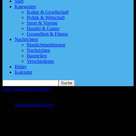
Start
Kategorien
Kultur & Gesellschaft
Politik & Wirtschaft
Sport & Vereine
Handel & Gastro
Gesundheit & Fitness
Nachrichten
Blaulichtmeldungen
Nachrichten
Baustellen
Verschiedenes
Bilder
Kalender
Start
Saarlandnachrichten
Saarland | Das Projekt „Alter(n)sgerechte
Quartiersentwicklung Bruchwiese“ lädt ein
Saarlandnachrichten
Saarland | Das Projekt „Alter(n)sgerechte
Quartiersentwicklung Bruchwiese“ lädt
ein