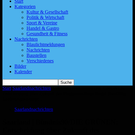
Start
Kategorien
Kultur & Gesellschaft
Politik & Wirtschaft
Sport & Vereine
Handel & Gastro
Gesundheit & Fitness
Nachrichten
Blaulichtmeldungen
Nachrichten
Baustellen
Verschiedenes
Bilder
Kalender
Start
Saarlandnachrichten
Saarland | Bündnis90/DIE GRÜNEN:
Entscheidung über Zukunft des Pingusson-Baus längst überfällig –
Sanierungskonzept...
Saarlandnachrichten
Saarland | Bündnis90/DIE GRÜNEN:
Entscheidung über Zukunft des