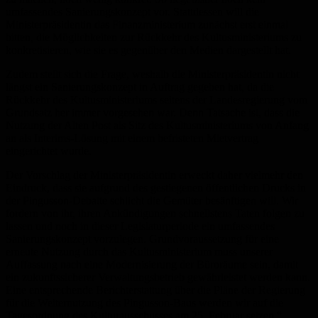
umfassendes Sanierungskonzept vor. Stattdessen will die
Ministerpräsidentin das Finanzministerium zunächst erst einmal
bitten, die Möglichkeiten zur Rückkehr des Kultusministeriums zu
konkretisieren, wie sie es gegenüber den Medien dargestellt hat.
Zudem stellt sich die Frage, weshalb die Ministerpräsidentin nicht
längst ein Sanierungskonzept in Auftrag gegeben hat, da die
Rückkehr des Kultusministeriums seitens der Landesregierung vom
Grundsatz her immer vorgesehen war. Denn Tatsache ist, dass die
Nutzung der Alten Post als Sitz des Kultusministeriums von Anfang
an als Interims-Lösung mit einem befristeten Mietvertrag
eingerichtet wurde.
Der Vorschlag der Ministerpräsidentin erweckt daher vielmehr den
Eindruck, dass sie aufgrund des gestiegenen öffentlichen Drucks in
der Pingusson-Debatte schlicht die Gemüter besänftigen will. Wir
fordern von ihr, ihren Ankündigungen schnellstens Taten folgen zu
lassen und noch in dieser Legislaturperiode ein umfassendes
Sanierungskonzept vorzulegen. Grundvoraussetzung für eine
erneute Nutzung durch das Kultusministerium muss unserer
Auffassung nach eine Modernisierung der Büroräume sein, damit
ein zukunftssicherer Verwaltungsbetrieb gewährleistet werden kann.
Eine entsprechende Berichterstattung über die Pläne der Regierung
für die Weiternutzung des Pingusson-Baus werden wir auf die
Tagesordnung des Kulturausschusses am 25. Februar setzen.“