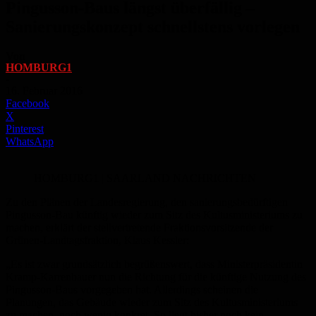
Pingusson-Baus längst überfällig –
Sanierungskonzept schnellstens vorlegen
Von
HOMBURG1
-
16. Februar 2016
Facebook
X
Pinterest
WhatsApp
HOMBURG1 | SAARLAND NACHRICHTEN
Zu den Plänen der Landesregierung, den sanierungsbedürftigen
Pingusson-Bau künftig wieder zum Sitz des Kultusministeriums zu
machen, erklärt der stellvertretende Fraktionsvorsitzende der
Grünen-Landtagsfraktion, Klaus Kessler:
„Es ist zwar grundsätzlich begrüßenswert, dass Ministerpräsidentin
Kramp-Karrenbauer nun die Richtung für die künftige Nutzung des
Pingusson-Baus vorgegeben hat. Allerdings scheinen die
Planungen, das Gebäude wieder zum Sitz des Kultusministeriums
zu machen, noch wenig konkret. So liegt bisher noch kein