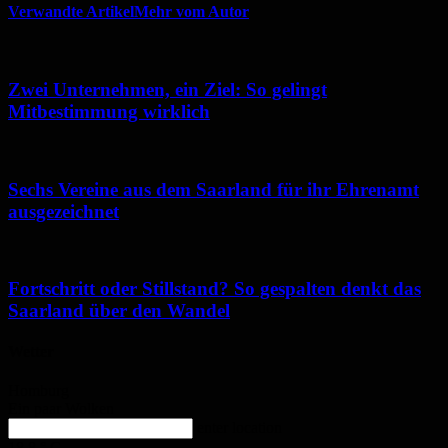
Verwandte Artikel
Mehr vom Autor
Zwei Unternehmen, ein Ziel: So gelingt
Mitbestimmung wirklich
Sechs Vereine aus dem Saarland für ihr Ehrenamt
ausgezeichnet
Fortschritt oder Stillstand? So gespalten denkt das
Saarland über den Wandel
Wetter
Homburg
Ein paar Wolken
enter location
18.8
°
C