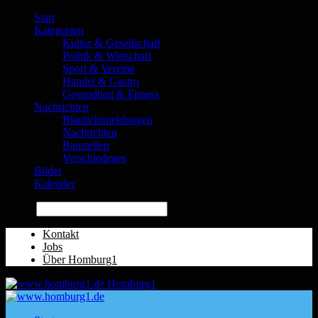
Start
Kategorien
Kultur & Gesellschaft
Politik & Wirtschaft
Sport & Vereine
Handel & Gastro
Gesundheit & Fitness
Nachrichten
Blaulichtmeldungen
Nachrichten
Baustellen
Verschiedenes
Bilder
Kalender
Suche
Kontakt
Jobs
Über Homburg1
Homburg1