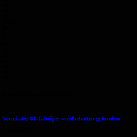
18.8
°
18.8
°
48%
3.2m/s
20%
Fr.
19
°
Sa.
32
°
So.
36
°
Mo.
35
°
Di.
29
°
Polizeimeldungen aus der Region
Vermisster 81-Jähriger wohlbehalten gefunden
6. August 2026