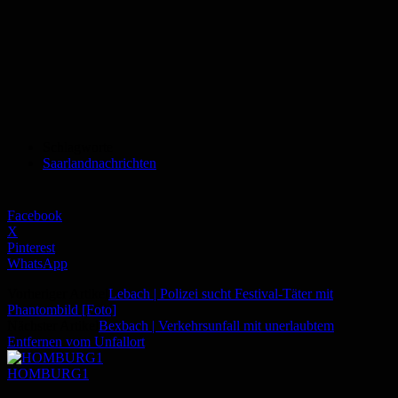
Schlagworte
Saarlandnachrichten
Facebook
X
Pinterest
WhatsApp
Vorheriger Artikel
Lebach | Polizei sucht Festival-Täter mit
Phantombild [Foto]
Nächster Artikel
Bexbach | Verkehrsunfall mit unerlaubtem
Entfernen vom Unfallort
HOMBURG1