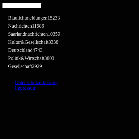
Beliebte Kategorie
Blaulichtmeldungen
15233
Nachrichten
11586
Saarlandnachrichten
10359
Kultur&Gesellschaft
8338
Deutschland
4743
Politik&Wirtschaft
3803
Gesellschaft
2929
Datenschutzerklärung
Impressum
©