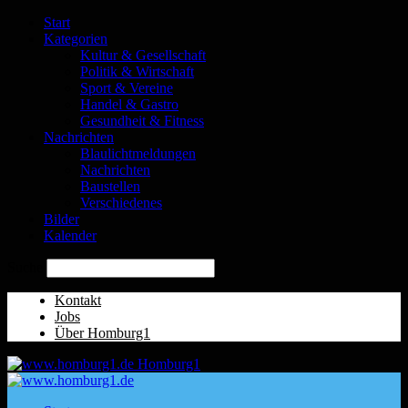
Start
Kategorien
Kultur & Gesellschaft
Politik & Wirtschaft
Sport & Vereine
Handel & Gastro
Gesundheit & Fitness
Nachrichten
Blaulichtmeldungen
Nachrichten
Baustellen
Verschiedenes
Bilder
Kalender
Suche
Kontakt
Jobs
Über Homburg1
Homburg1