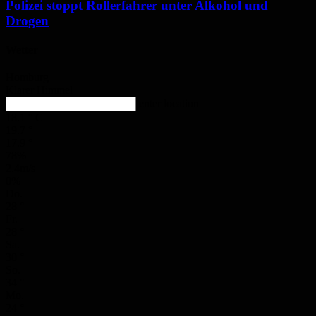
Polizei stoppt Rollerfahrer unter Alkohol und
Drogen
Wetter
Homburg
Klarer Himmel
enter location
18.1
°
C
19.7
°
17.9
°
78%
2.4m/s
0%
Do.
28
°
Fr.
28
°
Sa.
30
°
So.
34
°
Mo.
24
°