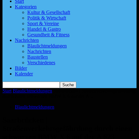
Start
Kategorien
Kultur & Gesellschaft
Politik & Wirtschaft
Sport & Vereine
Handel & Gastro
Gesundheit & Fitness
Nachrichten
Blaulichtmeldungen
Nachrichten
Baustellen
Verschiedenes
Bilder
Kalender
Start
Blaulichtmeldungen
Saarbrücken | Straßenverkehrsgefährdung
durch einen schwarzen BMW X 6 auf der A...
Blaulichtmeldungen
Saarbrücken |
Straßenverkehrsgefährdung durch einen
schwarzen BMW X 6 auf der A 623