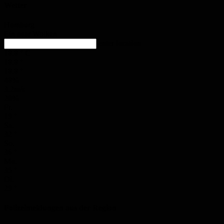
Wetter
Homburg
Ein paar Wolken
enter location
18.8
°
C
18.8
°
18.8
°
48%
3.2m/s
20%
Fr.
19
°
Sa.
32
°
So.
36
°
Mo.
35
°
Di.
29
°
Polizeimeldungen aus der Region