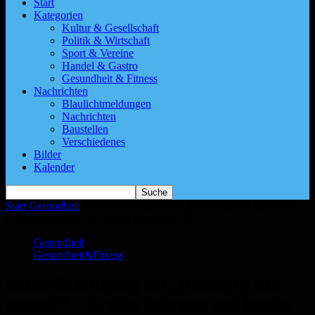
Start
Kategorien
Kultur & Gesellschaft
Politik & Wirtschaft
Sport & Vereine
Handel & Gastro
Gesundheit & Fitness
Nachrichten
Blaulichtmeldungen
Nachrichten
Baustellen
Verschiedenes
Bilder
Kalender
Start
Gesundheit
Rekordbeteiligung bei „Homburg lebt gesund!“ –
Großes Interesse und buntes Programm für...
Gesundheit
Gesundheit&Fitness
Rekordbeteiligung bei „Homburg lebt
gesund!“ – Großes Interesse und buntes