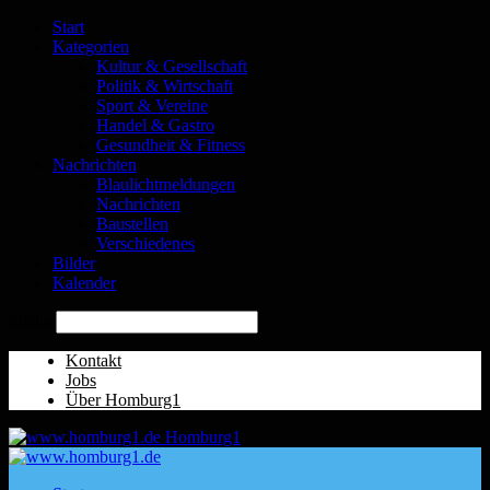
Start
Kategorien
Kultur & Gesellschaft
Politik & Wirtschaft
Sport & Vereine
Handel & Gastro
Gesundheit & Fitness
Nachrichten
Blaulichtmeldungen
Nachrichten
Baustellen
Verschiedenes
Bilder
Kalender
Suche
Kontakt
Jobs
Über Homburg1
Homburg1