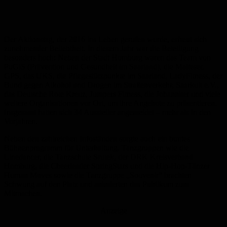
Der Aktionstag, der 2016 ins Leben gerufen wurde, erfreut sich
zunehmender Beliebtheit. In diesem Jahr war die Beteiligung
besonders hoch: Neben der Stadt Homburg waren das Team von
PuGiS (Prävention und Gesundheit im Saarland), die Malteser,
GPS, das UKS, die Pflegestützpunkte im Saarland, LadyFitness, der
Bund gegen Alkohol und Drogen im Straßenverkehr, Saarkult e.V.,
das Deutsche Rote Kreuz, Jumpers Fitness, die Johanniter und viele
weitere Organisationen vor Ort, um ihre Angebote zu präsentieren.
Insgesamt hatten sich 34 Aussteller angemeldet – mehr als in den
Vorjahren.
Neben den zahlreichen Infoständen sorgte auch ein buntes
Bühnenprogramm für Unterhaltung. Tanzgruppen wie die
Linedancer, die Tanzschule Srutek, der DRK Kreisverband
Homburg, die Cheerleader SpringStars und die Hip-Hop-Tänzer
Human Moves sowie die Tanzgruppe „Souvenir“ brachten
Schwung auf den Platz und animierten das Publikum zum
Mitmachen.
Anzeige