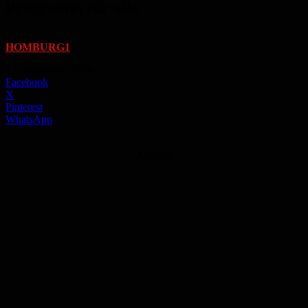
Programm für alle
Von
HOMBURG1
-
17. September 2024
Facebook
X
Pinterest
WhatsApp
Anzeige