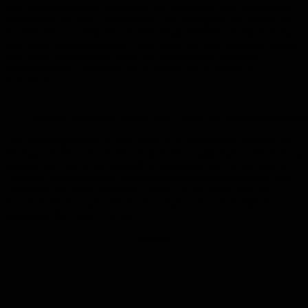
und pendeln zwischen Schönheit und Schrecken. Die Wirklichkeit
verschmilzt mit dem Fantastischen. Der Bewegtheit der Farben ist
das Werden und Vergehen sinnlich eingeschrieben. Spiegels Kunst
setzt einen farbenprächtigen Anker zwischen verschiedenen Welten
und bannt in anregender Weise die faszinierende Kraft der
Metamorphose
“, beschreibt die Kuratorin die Arbeiten der
Künstlerin.
Unterm Schutz des Baums 2010 – Foto: Dr. Françoise Mathis-S
Die Vernissage findet in der Galerie im Kulturzentrum Saalbau am
Montag, 19. Mai, um 18.30 Uhr statt. Die musikalische Umrahmung
gestaltet das Duo Anke
Eiswirth
(Akkordeon) und Ulrike
Speich
(Violine).
Zur
Begrüßung spricht der
B
eigeordnete
für Kultur und
Tourismus
der Stadt,
Raimund Konrad. In die Schau führt die
Kuratorin Dr. Françoise Mathis-
Sandmaier
ein. Die Künstlerin ist
anwesend. Der Eintritt ist frei.
Anzeige