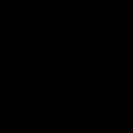
individuellen Besichtigungstermine können telefonisch mit Karin
Spiegel vereinbart werden (Tel. 06842/53251). Die persönliche
Führung und der Eintritt sind
ebenfalls
kostenfrei.
Anzeige