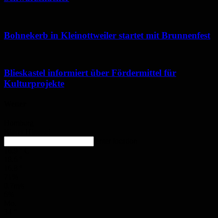
Bohnekerb in Kleinottweiler startet mit Brunnenfest
Blieskastel informiert über Fördermittel für
Kulturprojekte
Wetter
Homburg
Klarer Himmel
enter location
16.9
°
C
18.6
°
16.8
°
71%
0.7m/s
6%
Mo.
34
°