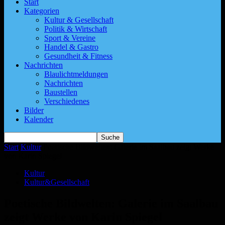
Start
Kategorien
Kultur & Gesellschaft
Politik & Wirtschaft
Sport & Vereine
Handel & Gastro
Gesundheit & Fitness
Nachrichten
Blaulichtmeldungen
Nachrichten
Baustellen
Verschiedenes
Bilder
Kalender
Start
Kultur
Poetische Bildwelten: Galerie im Saalbau zeigt Werke
von Karin Spiegel
Kultur
Kultur&Gesellschaft
Poetische Bildwelten: Galerie im Saalbau
zeigt Werke von Karin Spiegel