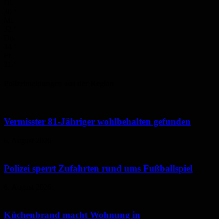
Di.
30
°
Mi.
32
°
Do.
34
°
Fr.
21
°
Polizeimeldungen aus der Region
Vermisster 81-Jähriger wohlbehalten gefunden
6. August 2026
Polizei sperrt Zufahrten rund ums Fußballspiel
6. August 2026
Küchenbrand macht Wohnung in