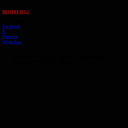
Von
HOMBURG1
-
7. Mai 2025
Facebook
X
Pinterest
WhatsApp
Gespaltene Olive 1980 - Foto: Dr. Françoise Mathis-
Sandmaier / Werk: Karin Spiegel
Anzeige