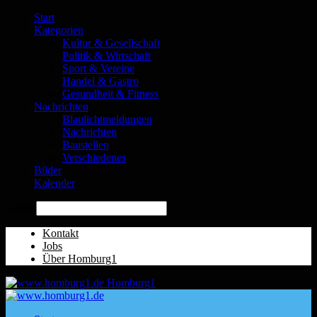
Start
Kategorien
Kultur & Gesellschaft
Politik & Wirtschaft
Sport & Vereine
Handel & Gastro
Gesundheit & Fitness
Nachrichten
Blaulichtmeldungen
Nachrichten
Baustellen
Verschiedenes
Bilder
Kalender
Suche
Kontakt
Jobs
Über Homburg1
Homburg1