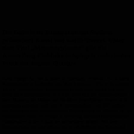
Die Galerie im Kulturzentrum Saalbau
präsentiert
Kunst von Karin Spiegel. Unter
dem Titel „Metamorphosen“ gibt die
Ausstellung Einblicke in Spiegels malerisches
Werk der letzten
30
Jahre.
Karin Spiegel
hat
ihre Kindheit in Homburg
verbracht
. Nach ihrem
Kunststudium in Karlsruhe und Wien kehrt
e
sie 1972 in die Heimat
zurück. Am
Mannlich
–
Gymnasium in Homburg tr
a
t sie ihre erste
Stelle als Kunsterzieherin an. Unter dem Dach der Radierwerkstatt
ihres Mannes, des Malers und Grafikers Peter Spiegel, leitet
e
sie in
Homburg zeitweise auch eine Kindermalschule. Seit 1977 gehört
die Künstlerin dem Saarländischen Künstlerbund als Mitglied an. Im
öffentlichen Raum ist Spiegel in Homburg mit einer monumentalen
Wandmalerei in der Schule am
Webersberg
präsent. Seit ihrer
Pensionierung lebt und arbeitet sie in
Wolfersheim
bei Blieskastel.