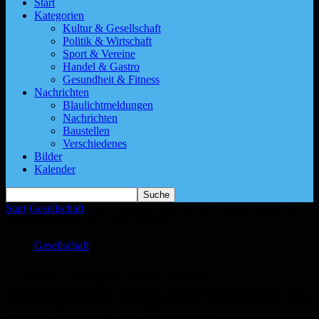
Start
Kategorien
Kultur & Gesellschaft
Politik & Wirtschaft
Sport & Vereine
Handel & Gastro
Gesundheit & Fitness
Nachrichten
Blaulichtmeldungen
Nachrichten
Baustellen
Verschiedenes
Bilder
Kalender
Start
Gesellschaft
Pfarrei Heilig Kreuz lädt zu Totengedenken und
Gräbersegnungen ein – Alle Termine...
Gesellschaft
Pfarrei Heilig Kreuz lädt zu
Totengedenken und Gräbersegnungen ein
– Alle Termine im Überblick