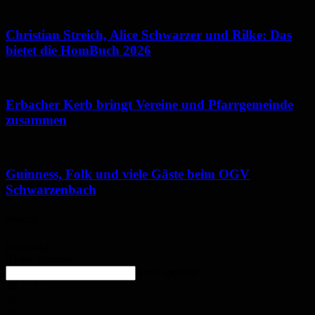
Christian Streich, Alice Schwarzer und Rilke: Das
bietet die HomBuch 2026
Erbacher Kerb bringt Vereine und Pfarrgemeinde
zusammen
Guinness, Folk und viele Gäste beim OGV
Schwarzenbach
Wetter
Homburg
Klarer Himmel
enter location
30.7
°
C
30.7
°
30.7
°