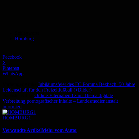
Schlagworte
Homburg
Facebook
X
Pinterest
WhatsApp
Vorheriger Artikel
Jubiläumsfeier des FC Fortuna Bexbach: 50 Jahre
Leidenschaft für den Freizeitfußball (+Bilder)
Nächster Artikel
Online-Elternabend zum Thema digitale
Verbreitung pornografischer Inhalte – Landesmedienanstalt
informiert
HOMBURG1
Verwandte Artikel
Mehr vom Autor