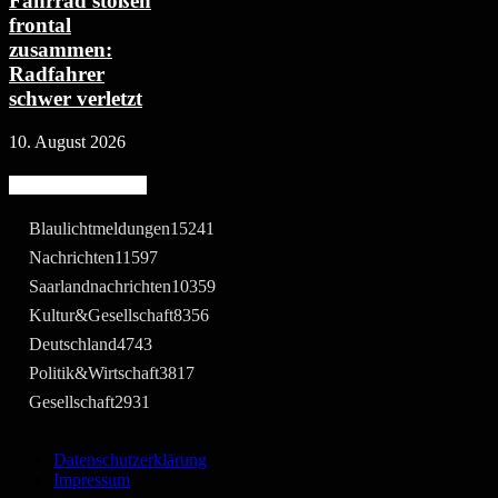
Fahrrad stoßen
frontal
zusammen:
Radfahrer
schwer verletzt
10. August 2026
Beliebte Kategorie
Blaulichtmeldungen
15241
Nachrichten
11597
Saarlandnachrichten
10359
Kultur&Gesellschaft
8356
Deutschland
4743
Politik&Wirtschaft
3817
Gesellschaft
2931
Datenschutzerklärung
Impressum