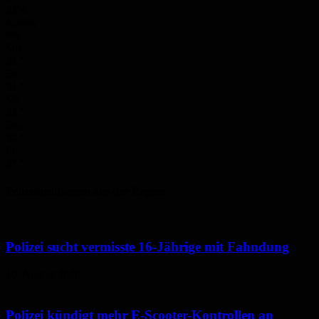
32%
4.2m/s
6%
Mo.
31
°
Di.
31
°
Mi.
32
°
Do.
34
°
Fr.
37
°
Polizeimeldungen aus der Region
Polizei sucht vermisste 16-Jährige mit Fahndung
10. August 2026
Polizei kündigt mehr E-Scooter-Kontrollen an