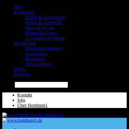
Start
Kategorien
Kultur & Gesellschaft
Politik & Wirtschaft
Sport & Vereine
Handel & Gastro
Gesundheit & Fitness
Nachrichten
Blaulichtmeldungen
Nachrichten
Baustellen
Verschiedenes
Bilder
Kalender
Suche
Kontakt
Jobs
Über Homburg1
Homburg1