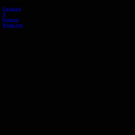
22. Oktober 2024
Facebook
X
Pinterest
WhatsApp
Der Ortsvorsteher von Bruchhof-Sanddorf biet