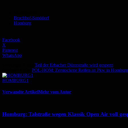
Schlagworte
Bruchhof-Sanddorf
Homburg
Facebook
X
Pinterest
WhatsApp
Vorheriger Artikel
Teil der Erbacher Dürerstraße wird gesperrt
Nächster Artikel
POL-HOM: Zerstochene Reifen an Pkw in Hombur
HOMBURG1
Verwandte Artikel
Mehr vom Autor
Homburg: Talstraße wegen Klassik Open Air voll ges