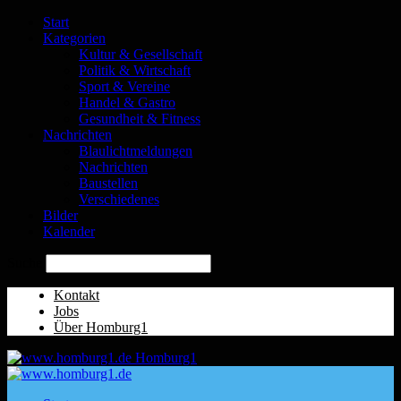
Start
Kategorien
Kultur & Gesellschaft
Politik & Wirtschaft
Sport & Vereine
Handel & Gastro
Gesundheit & Fitness
Nachrichten
Blaulichtmeldungen
Nachrichten
Baustellen
Verschiedenes
Bilder
Kalender
Suche
Kontakt
Jobs
Über Homburg1
Homburg1