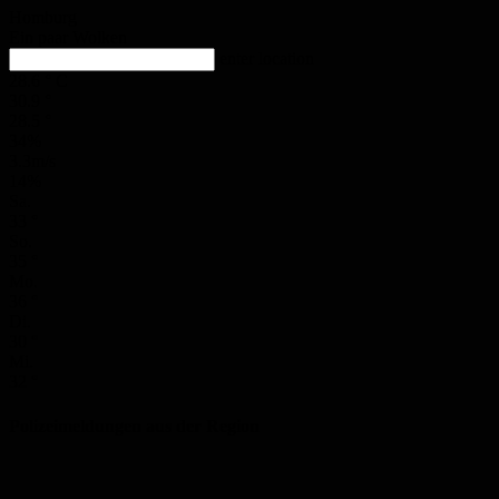
Homburg
Ein paar Wolken
enter location
28.6
°
C
30.9
°
28.5
°
34%
3.3m/s
14%
Sa.
33
°
So.
35
°
Mo.
36
°
Di.
30
°
Mi.
32
°
Polizeimeldungen aus der Region