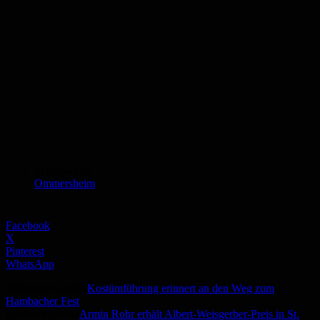
Schlagworte
Ommersheim
Facebook
X
Pinterest
WhatsApp
Vorheriger Artikel
Kostümführung erinnert an den Weg zum
Hambacher Fest
Nächster Artikel
Armin Rohr erhält Albert-Weisgerber-Preis in St.