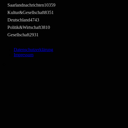
Saarlandnachrichten
10359
Kultur&Gesellschaft
8351
Deutschland
4743
Politik&Wirtschaft
3810
Gesellschaft
2931
Datenschutzerklärung
Impressum
©