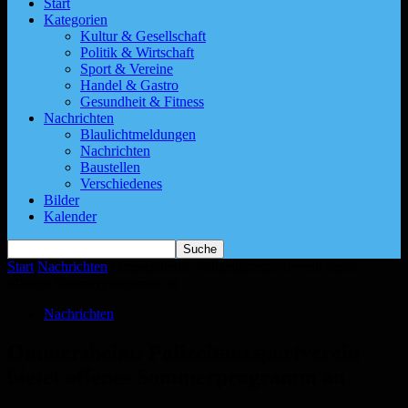
Start
Kategorien
Kultur & Gesellschaft
Politik & Wirtschaft
Sport & Vereine
Handel & Gastro
Gesundheit & Fitness
Nachrichten
Blaulichtmeldungen
Nachrichten
Baustellen
Verschiedenes
Bilder
Kalender
Start
Nachrichten
Ommersheim: Polizeitanzsportverein bietet
offenes Sommerprogramm an
Nachrichten
Ommersheim: Polizeitanzsportverein
bietet offenes Sommerprogramm an