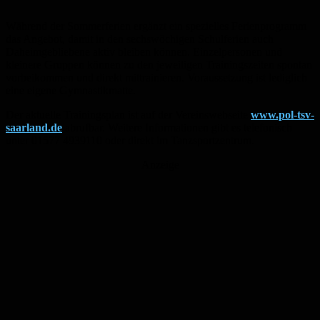
Während der Sommerferien ergänzt ein spezielles Ferienprogramm
das Angebot, damit in den sechswöchigen Schulferien auch
Daheimgebliebene aktiv bleiben können. Einzelpersonen und
kleinere Gruppen können zu den jeweiligen Trainingszeiten spontan
vorbeikommen und direkt mittrainieren. Voraussetzung ist lediglich
eine eigene Gymnastikmatte.
Der aktuelle Trainingsplan ist auf der Vereinswebseite
www.pol-tsv-
saarland.de
abrufbar. Weitere Informationen gibt es telefonisch
unter 01577 4939110 oder direkt im Tanzsportzentrum.
Anzeige