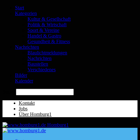
Start
Kategorien
Kultur & Gesellschaft
Politik & Wirtschaft
Sport & Vereine
Handel & Gastro
Gesundheit & Fitness
Nachrichten
Blaulichtmeldungen
Nachrichten
Baustellen
Verschiedenes
Bilder
Kalender
Suche
Kontakt
Jobs
Über Homburg1
Homburg1