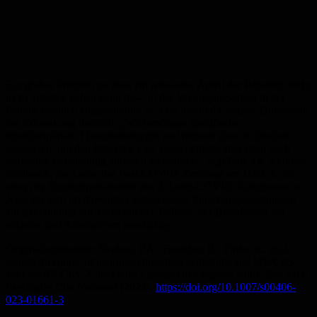
Ein großes Problem ist, dass ein relevanter Anteil der Patienten nicht
mehr arbeiten gehen kann bzw. in der Versorgungsarbeit in der
Familie deutlich eingeschränkt ist. Das macht die soziale Dimension
der Erkrankung deutlich. „Wir benötigen spezifische
interdisziplinäre Therapiekonzepte und müssen diese in Studien
evaluieren, um den Patienten eine zielgerichtete, aber eben auch
wirksame Behandlung anbieten zu können“, sagt Prof. Dr. Andreas
Stallmach, der Leiter des Post-COVID-Zentrums am UKJ. Er ist
einer der Tagungspräsidenten des 2. Long-COVID-Kongresses in
Jena, der sich im November neben neuen Forschungsergebnissen
zur Erkrankung vor allem mit der Teilhabe der Betroffenen am
sozialen und Arbeitsleben beschäftigt.
Originalpublikation: Reuken, P.A., Besteher, B., Finke, K. et al.
Longterm course of neuropsychological symptoms and ME/CFS
after SARS-CoV-2-infection: a prospective registry study. Eur Arch
Psychiatry Clin Neurosci (2023).
https://doi.org/10.1007/s00406-
023-01661-3