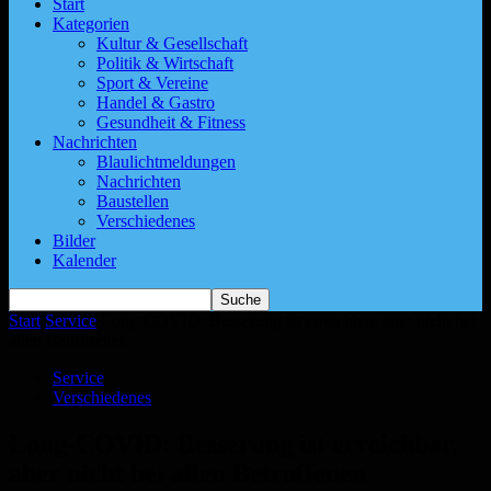
Start
Kategorien
Kultur & Gesellschaft
Politik & Wirtschaft
Sport & Vereine
Handel & Gastro
Gesundheit & Fitness
Nachrichten
Blaulichtmeldungen
Nachrichten
Baustellen
Verschiedenes
Bilder
Kalender
Start
Service
Long-COVID: Besserung ist erreichbar, aber nicht bei
allen Betroffenen
Service
Verschiedenes
Long-COVID: Besserung ist erreichbar,
aber nicht bei allen Betroffenen