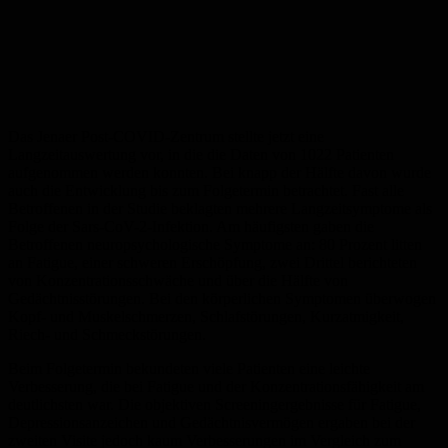
Das Jenaer Post-COVID-Zentrum stellte jetzt eine
Langzeitauswertung vor, in die die Daten von 1022 Patienten
aufgenommen werden konnten. Bei knapp der Hälfte davon wurde
auch die Entwicklung bis zum Folgetermin betrachtet. Fast alle
Betroffenen in der Studie beklagten mehrere Langzeitsymptome als
Folge der Sars-CoV-2-Infektion. Am häufigsten gaben die
Betroffenen neuropsychologische Symptome an: 80 Prozent litten
an Fatigue, einer schweren Erschöpfung, zwei Drittel berichteten
von Konzentrationsschwäche und über die Hälfte von
Gedächtnisstörungen. Bei den körperlichen Symptomen überwogen
Kopf- und Muskelschmerzen, Schlafstörungen, Kurzatmigkeit,
Riech- und Schmeckstörungen.
Beim Folgetermin bekundeten viele Patienten eine leichte
Verbesserung, die bei Fatigue und der Konzentrationsfähigkeit am
deutlichsten war. Die objektiven Screeningergebnisse für Fatigue,
Depressionsanzeichen und Gedächtnisvermögen ergaben bei der
zweiten Visite jedoch kaum Verbesserungen im Vergleich zum