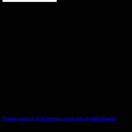
23.4
°
C
24.2
°
23
°
39%
4.1m/s
0%
Do.
30
°
Fr.
30
°
Sa.
30
°
So.
34
°
Mo.
34
°
Polizeimeldungen aus der Region
Polizei sperrt Zufahrten rund ums Fußballspiel
6. August 2026