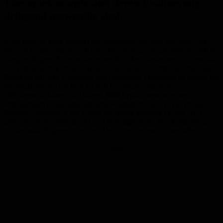
Therapiekonzepte und deren Evaluierung
dringend notwendig sind.
Etwa fünf bis zehn Prozent der Menschen, die sich mit Sars-CoV2
infiziert hatten, leiden auch nach Monaten und sogar Jahren noch an
Langzeitfolgen. Als eine der ersten Kliniken bundesweit richtete das
Universitätsklinikum Jena (UKJ) eine spezielle Ambulanz für diese
Patienten ein. Mit Förderung des Freistaates Thüringen ist daraus ein
interdisziplinäres die Post-COVID-Zentrum entstanden.
„Mittlerweile haben sich knapp 3000 Erwachsene zu einer
umfassenden Eingangsdiagnostik vorgestellt“, so PD Dr. Philipp
Reuken, Oberarzt in der Klinik für Innere Medizin IV des UKJ.
„Mit vielen vereinbaren wir in Abhängigkeit der Beschwerden und
Vorbefunde Folgetermine, im Schnitt nach einem halben Jahr.“
Anzeige