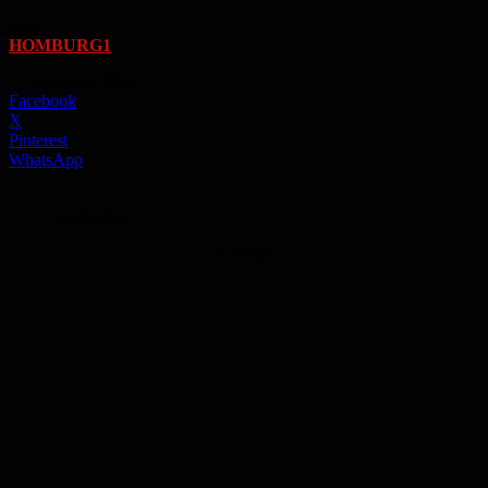
Von
HOMBURG1
-
7. September 2023
Facebook
X
Pinterest
WhatsApp
Symbolbild
Anzeige