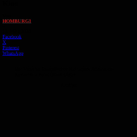
Kino
Von
HOMBURG1
-
17. März 2023
Facebook
X
Pinterest
WhatsApp
Der Vicus im Europäischen Kulturpark Bliesbruck-
Reinheim. - Foto: Oliver Dietze
Anzeige