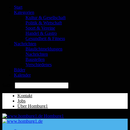
Start
Kategorien
Kultur & Gesellschaft
Politik & Wirtschaft
Sport & Vereine
Handel & Gastro
Gesundheit & Fitness
Nachrichten
Blaulichtmeldungen
Nachrichten
Baustellen
Verschiedenes
Bilder
Kalender
Suche
Kontakt
Jobs
Über Homburg1
Homburg1