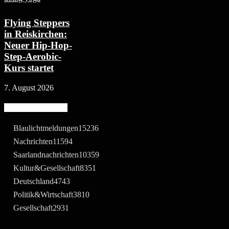
Flying Steppers
in Reiskirchen:
Neuer Hip-Hop-
Step-Aerobic-
Kurs startet
7. August 2026
Beliebte Kategorie
Blaulichtmeldungen
15236
Nachrichten
11594
Saarlandnachrichten
10359
Kultur&Gesellschaft
8351
Deutschland
4743
Politik&Wirtschaft
3810
Gesellschaft
2931