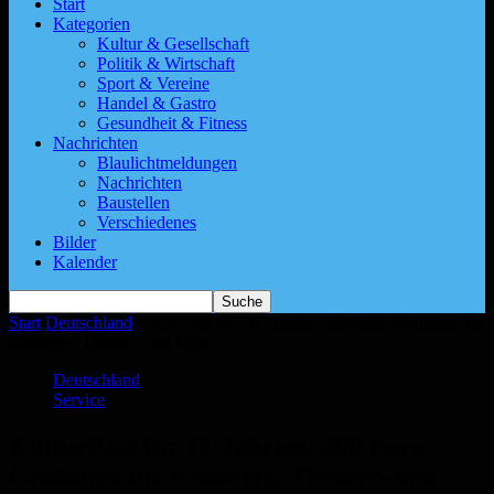
Start
Kategorien
Kultur & Gesellschaft
Politik & Wirtschaft
Sport & Vereine
Handel & Gastro
Gesundheit & Fitness
Nachrichten
Blaulichtmeldungen
Nachrichten
Baustellen
Verschiedenes
Bilder
Kalender
Start
Deutschland
KulturPass für 18-Jährige: 200 Euro Guthaben für
Konzerte, Theater- und Kino
Deutschland
Service
KulturPass für 18-Jährige: 200 Euro
Guthaben für Konzerte, Theater- und